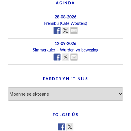
AGINDA
28-08-2026
Fremibu (Café Wouters)
12-09-2026
Simmerkuier – Wurden yn beweging
EARDER YN ’T NIJS
Earder
yn
’t
nijs
FOLGJE ÚS