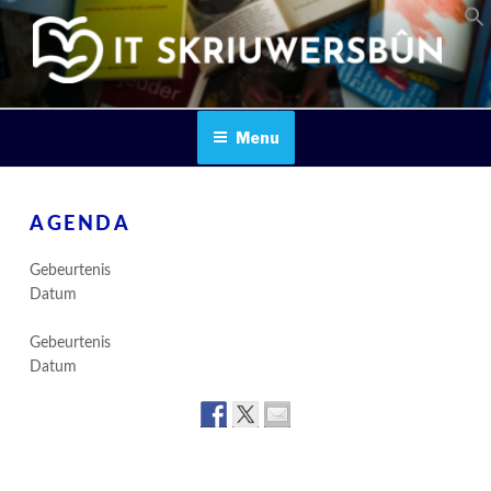
Skip
to
content
IT SKRIUWERSBOUN
Menu
AGENDA
Gebeurtenis
Datum
Gebeurtenis
Datum