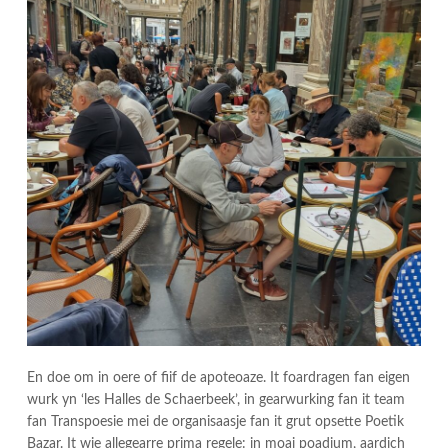
En doe om in oere of fiif de apoteoaze. It foardragen fan eigen
wurk yn ‘les Halles de Schaerbeek’, in gearwurking fan it team
fan Transpoesie mei de organisaasje fan it grut opsette Poetik
Bazar. It wie allegearre prima regele: in moai poadium, aardich