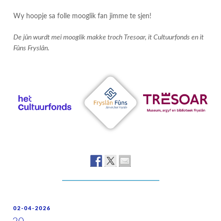
Wy hoopje sa folle mooglik fan jimme te sjen!
De jûn wurdt mei mooglik makke troch Tresoar, it Cultuurfonds en it
Fûns Fryslân.
POSTED
02-04-2026
ON