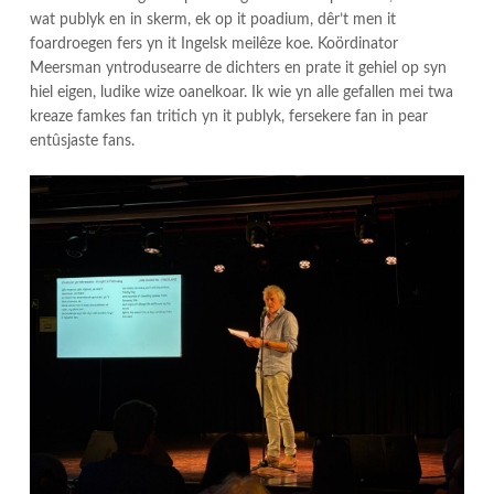
wat publyk en in skerm, ek op it poadium, dêr’t men it
foardroegen fers yn it Ingelsk meilêze koe. Koördinator
Meersman yntrodusearre de dichters en prate it gehiel op syn
hiel eigen, ludike wize oanelkoar. Ik wie yn alle gefallen mei twa
kreaze famkes fan tritich yn it publyk, fersekere fan in pear
entûsjaste fans.