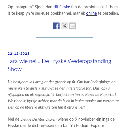
Op Instagram? Sjoch dan
dit filmke
fan de presintaasje. It boek
is te keap yn ‘e serieuze boekhannel, mar ek
online
te bestellen.
POSTED
22-12-2025
ON
Lara wie nei… De Fryske Wederopstanding
Show
Us bestjoerslid Lara giet der graach op út. Om har ûnderfinings en
mieningen te dielen, skriuwt se dêr in ferslachje fan. Dus, op ús
nijspagina no ek regelmjittich berjochten fan ús Razende Reporter!
We rinne in bytsje achter, mar dit is ek in leuke manier om werom te
sjen op de literêre aktiviteiten fan it ôfrûne jier!
Nei de
Deade Dichter Dagen
wiene op 9 novimber einlings de
Fryske deade dichteressen oan bar. Yn Podium Explore