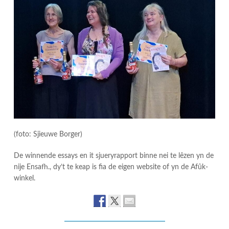
(foto: Sjieuwe Borger)
De winnende essays en it sjueryrapport binne nei te lêzen yn de
nije Ensafh., dy’t te keap is fia de eigen website of yn de Afûk-
winkel.