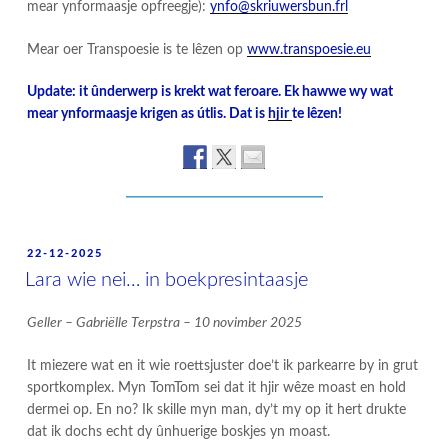
mear ynformaasje opfreegje):
ynfo@skriuwersbun.frl
Mear oer Transpoesie is te lêzen op
www.transpoesie.eu
Update: it ûnderwerp is krekt wat feroare. Ek hawwe wy wat
mear ynformaasje krigen as útlis. Dat is
hjir
te lêzen!
POSTED
22-12-2025
ON
Lara wie nei… in boekpresintaasje
Geller – Gabriëlle Terpstra – 10 novimber 2025
It miezere wat en it wie roettsjuster doe’t ik parkearre by in grut
sportkomplex. Myn TomTom sei dat it hjir wêze moast en hold
dermei op. En no? Ik skille myn man, dy’t my op it hert drukte
dat ik dochs echt dy ûnhuerige boskjes yn moast.