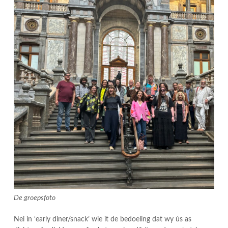
De groepsfoto
Nei in ‘early diner/snack’ wie it de bedoeling dat wy ús as