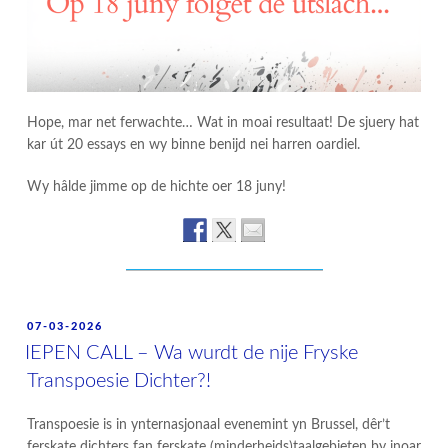
Hope, mar net ferwachte… Wat in moai resultaat! De sjuery hat
kar út 20 essays en wy binne benijd nei harren oardiel.
Wy hâlde jimme op de hichte oer 18 juny!
POSTED
07-03-2026
ON
IEPEN CALL – Wa wurdt de nije Fryske
Transpoesie Dichter?!
Transpoesie is in ynternasjonaal evenemint yn Brussel, dêr’t
ferskate dichters fan ferskate (minderheids)taalgebieten by inoar