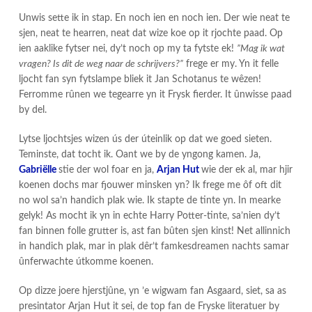
Unwis sette ik in stap. En noch ien en noch ien. Der wie neat te
sjen, neat te hearren, neat dat wize koe op it rjochte paad. Op
ien aaklike fytser nei, dy’t noch op my ta fytste ek!
”Mag ik wat
vragen? Is dit de weg naar de schrijvers?”
frege er my. Yn it felle
ljocht fan syn fytslampe bliek it Jan Schotanus te wêzen!
Ferromme rûnen we tegearre yn it Frysk fierder. It ûnwisse paad
by del.
Lytse ljochtsjes wizen ús der úteinlik op dat we goed sieten.
Teminste, dat tocht ik. Oant we by de yngong kamen. Ja,
Gabriëlle
stie der wol foar en ja,
Arjan Hut
wie der ek al, mar hjir
koenen dochs mar fjouwer minsken yn? Ik frege me ôf oft dit
no wol sa’n handich plak wie. Ik stapte de tinte yn. In mearke
gelyk! As mocht ik yn in echte Harry Potter-tinte, sa’nien dy’t
fan binnen folle grutter is, ast fan bûten sjen kinst! Net allinnich
in handich plak, mar in plak dêr’t famkesdreamen nachts samar
ûnferwachte útkomme koenen.
Op dizze joere hjerstjûne, yn ’e wigwam fan Asgaard, siet, sa as
presintator Arjan Hut it sei, de top fan de Fryske literatuer by