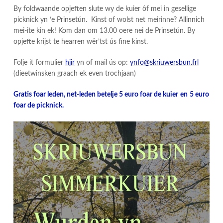
By foldwaande opjeften slute wy de kuier ôf mei in gesellige
picknick yn ‘e Prinsetún. Kinst of wolst net meirinne? Allinnich
mei-ite kin ek! Kom dan om 13.00 oere nei de Prinsetún. By
opjefte krijst te hearren wêr’tst ús fine kinst.
Folje it formulier
hjir
yn of mail ús op:
ynfo@skriuwersbun.frl
(dieetwinsken graach ek even trochjaan)
Gratis foar leden, net-leden betelje 5 euro foar de kuier
en
5 euro
foar de picknick.