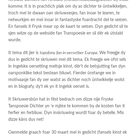
komme. It is in prachtich plak om dy as dichter te ûntwikkeljen,
troch mei te dwaan oan skriuwsesjes, fan inoar te learen, te
netwurkjen en mei inoar in fantastyske foardracht del te setten.
En fansels it Frysk mear op de kaart te setten. Dyn gedicht sil te
sjen wêze op de webside fan Transpoesie en sil dêr ek útstald
wurde.
It tema dit jier is
topofony fan in oersetber Europa
. We freegje dy
dus in gedicht te skriuwen mei dit tema. Ek freegje we ofst sels
in Ingelske oersetting meitsje kinst, dêr’t de betsjutting fan dyn
oarsponklike tekst bestean bliuwt. Fierder ûntfange we in
motivaasje fan dy oer watst as dichter noch ûntwikkelje wolst
en in biografy, dy’t ek yn it Ingelsk oerset is.
It Skriuwersbûn hat in fêst bedrach om dizze nije Fryske
Tanspoesie Dichter yn ’e mjitte te kommen by de kosten fan it
ferfier en ferbliuw. Dyn inskriuwing wurdt foar dy betelle. Mis
dizze kâns dus net!
Oanmelde graach foar 30 maart mei in gedicht (fansels kinst ek