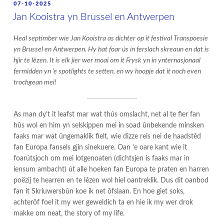
POSTED
07-10-2025
ON
Jan Kooistra yn Brussel en Antwerpen
Heal septimber wie Jan Kooistra as dichter op it festival Transpoesie
yn Brussel en Antwerpen. Hy hat foar ús in ferslach skreaun en dat is
hjir te lêzen. It is elk jier wer moai om it Frysk yn in ynternasjonaal
fermidden yn ‘e spotlights te setten, en wy hoopje dat it noch even
trochgean mei!
As man dy’t it leafst mar wat thús omslacht, net al te fier fan
hûs wol en him yn selskippen mei in soad ûnbekende minsken
faaks mar wat ûngemaklik fielt, wie dizze reis nei de haadstêd
fan Europa fansels gjin sinekuere. Oan ’e oare kant wie it
foarútsjoch om mei lotgenoaten (dichtsjen is faaks mar in
iensum ambacht) út alle hoeken fan Europa te praten en harren
poëzij te hearren en te lêzen wol hiel oantreklik. Dus dit oanbod
fan it Skriuwersbûn koe ik net ôfslaan. En hoe giet soks,
achterôf foel it my wer geweldich ta en hie ik my wer drok
makke om neat, the story of my life.