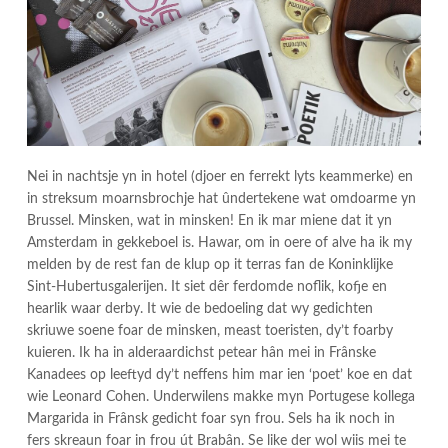
Nei in nachtsje yn in hotel (djoer en ferrekt lyts keammerke) en
in streksum moarnsbrochje hat ûndertekene wat omdoarme yn
Brussel. Minsken, wat in minsken! En ik mar miene dat it yn
Amsterdam in gekkeboel is. Hawar, om in oere of alve ha ik my
melden by de rest fan de klup op it terras fan de Koninklijke
Sint-Hubertusgalerijen. It siet dêr ferdomde noflik, kofje en
hearlik waar derby. It wie de bedoeling dat wy gedichten
skriuwe soene foar de minsken, meast toeristen, dy’t foarby
kuieren. Ik ha in alderaardichst petear hân mei in Frânske
Kanadees op leeftyd dy’t neffens him mar ien ‘poet’ koe en dat
wie Leonard Cohen. Underwilens makke myn Portugese kollega
Margarida in Frânsk gedicht foar syn frou. Sels ha ik noch in
fers skreaun foar in frou út Brabân. Se like der wol wiis mei te