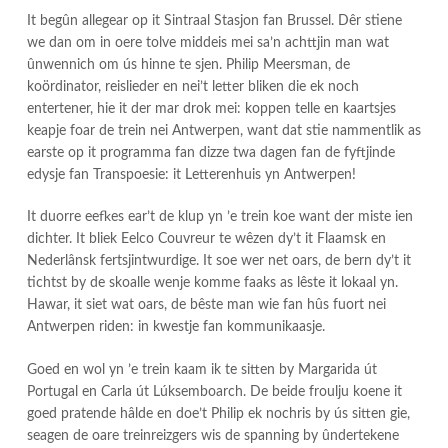
It begûn allegear op it Sintraal Stasjon fan Brussel. Dêr stiene
we dan om in oere tolve middeis mei sa’n achttjin man wat
ûnwennich om ús hinne te sjen. Philip Meersman, de
koördinator, reislieder en nei’t letter bliken die ek noch
entertener, hie it der mar drok mei: koppen telle en kaartsjes
keapje foar de trein nei Antwerpen, want dat stie nammentlik as
earste op it programma fan dizze twa dagen fan de fyftjinde
edysje fan Transpoesie: it Letterenhuis yn Antwerpen!
It duorre eefkes ear’t de klup yn ’e trein koe want der miste ien
dichter. It bliek Eelco Couvreur te wêzen dy’t it Flaamsk en
Nederlânsk fertsjintwurdige. It soe wer net oars, de bern dy’t it
tichtst by de skoalle wenje komme faaks as lêste it lokaal yn.
Hawar, it siet wat oars, de bêste man wie fan hûs fuort nei
Antwerpen riden: in kwestje fan kommunikaasje.
Goed en wol yn ’e trein kaam ik te sitten by Margarida út
Portugal en Carla út Lúksemboarch. De beide froulju koene it
goed pratende hâlde en doe’t Philip ek nochris by ús sitten gie,
seagen de oare treinreizgers wis de spanning by ûndertekene