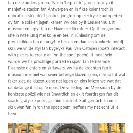
fan de skouders gliden. Nei in ‘ferplichte’ groepsfoto yn it
manjefike stasjon fan Antwerpen en in fikse kuier troch in
opbrutsen stêd dêr’t hastich jongfolk op elektryske autopetten
dy fan ’e sokken jagen, kamen wy oan by it Letterenhuis, it
museum en argyf fan de Flaamske literatuer. Op it programma
stie in lytse lunsj mei kofje en tee, in rûnlieding om de
pronkstikken fan dit argyf te besjen en dan sels konkrete poëzij
skriuwe yn de styl fan bygelyks Paul van Ostaijen (poets interact
with pieces to create an ‘on the spot’ poem). It moat sein
wurde, wy ha prachtige portretten sjoen fan ferneamde
Flaamske dichters en skriuwers, wy ha de krochten fan it
museum mei hiel wat swier befeilige kluzen sjoen, mar sa’t it wol
faker giet, de kluzen giene net iepen en eins krigen we wat dat
oanbelange it lid op ’e noas. De ynlieding fan Meersman by de
konkrete poëzij wie net ûnaardich en ek it foardragen fan dit
soarte grafyske poëzij gie him linich ôf. Spitigernôch kaam it
skriuwen fan in ‘on the spot poem’ neffens my net echt út ’e
ferve.