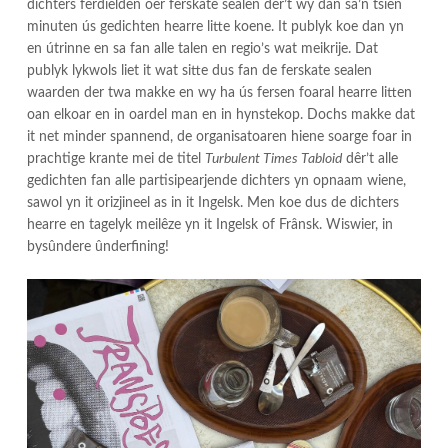
dichters ferdielden oer ferskate sealen dêr’t wy dan sa’n tsien
minuten ús gedichten hearre litte koene. It publyk koe dan yn
en útrinne en sa fan alle talen en regio’s wat meikrije. Dat
publyk lykwols liet it wat sitte dus fan de ferskate sealen
waarden der twa makke en wy ha ús fersen foaral hearre litten
oan elkoar en in oardel man en in hynstekop. Dochs makke dat
it net minder spannend, de organisatoaren hiene soarge foar in
prachtige krante mei de titel
Turbulent Times Tabloid
dêr’t alle
gedichten fan alle partisipearjende dichters yn opnaam wiene,
sawol yn it orizjineel as in it Ingelsk. Men koe dus de dichters
hearre en tagelyk meilêze yn it Ingelsk of Frânsk. Wiswier, in
bysûndere ûnderfining!