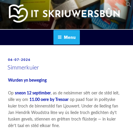
Skip
to
content
IT SKRIUWERSBOUN
Menu
POSTED
06-07-2026
ON
Simmerkuier
Wurden yn beweging
Op
sneon 12 septimber
, as de neisimmer sêft oer de stêd leit,
sille wy om
11.00 oere
by Tresoar
op paad foar in poëtyske
kuier troch de binnenstêd fan Ljouwert. Under de lieding fan
Jan Hendrik Woudstra litte wy ús liede troch gedichten dy’t
tusken gevels, stiennen en grêften troch flústerje — in kuier
dêr’t taal en stêd elkoar fine.