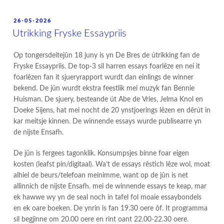
POSTED
26-05-2026
ON
Utrikking Fryske Essaypriis
Op tongersdeitejûn 18 juny is yn De Bres de útrikking fan de
Fryske Essaypriis. De top-3 sil harren essays foarlêze en nei it
foarlêzen fan it sjueryrapport wurdt dan einlings de winner
bekend. De jûn wurdt ekstra feestlik mei muzyk fan Bennie
Huisman. De sjuery, besteande út Abe de Vries, Jelma Knol en
Doeke Sijens, hat mei nocht de 20 ynstjoerings lêzen en dêrút in
kar meitsje kinnen. De winnende essays wurde publisearre yn
de nijste Ensafh.
De jûn is fergees tagonklik. Konsumpsjes binne foar eigen
kosten (leafst pin/digitaal). Wa’t de essays rêstich lêze wol, moat
alhiel de beurs/telefoan meinimme, want op de jûn is net
allinnich de nijste Ensafh. mei de winnende essays te keap, mar
ek hawwe wy yn de seal noch in tafel fol moaie essaybondels
en ek oare boeken. De ynrin is fan 19.30 oere ôf. It programma
sil begjinne om 20.00 oere en rint oant 22.00-22.30 oere.