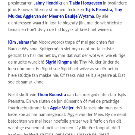
presintearren
Jaimy Hendriks
en
Tialda Hoogeveen
in bysûndere
jûne. Fjouwer ‘literêre stimmen’ fertolken
Tsjits Peanstra, Tiny
Mulder, Aggie van der Meer en Baukje Wytsma
. By alle
dichteressen waard in koarte biografy jûn, mei de wichtichste
tema’s en hoe’t dy yn de tiid logysk of krekt net wienen.
Kim Jelsma
(fan Noordwoord) trape ôf mei gedichten fan
Baukje Wytsma. Spitigernôch siet myn oant no ta leafste
gedicht fan har der net by, mar dat wat der wol wie, wie ek tige
de muoite wurdich!
Sigrid Kingma
hie Tiny Mulder ûnder de
loep nommen. En Sigrid soe Sigrid net wêze as se dêr net in
hiele stúdzje fan makke hie. Of faaks wist se it allegearre al. Dat
soe ek samar kinne.
Nei it skoft wie
Thom Boonstra
oan bar, mei gedichten fan Tsjits
Peanstra. En we sluten de jûn dûnserich ôf mei de prachtige
foardrachtstimme fan
Aggie Meijer
, dy’t fansels nimmen oars
kieze koe as har nammegenoat: Aggie van der Meer. By de neisit
betochten we mei inoar hoefolle grutter we it ferfolch fan dit
wichtige evenemint meitsje koenen. Dy literêre tongtút, dêr’t
Explore the North
sa moai oer skreau, smakke nei mear!