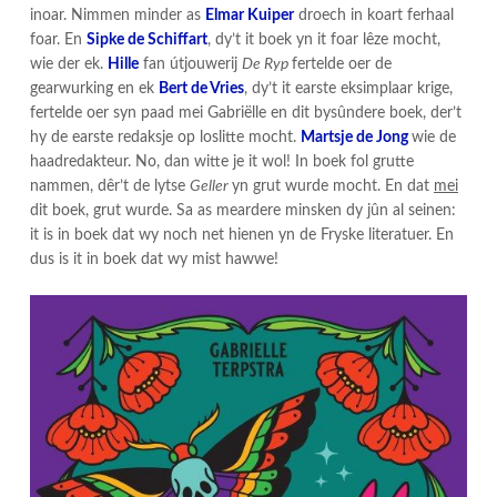
inoar. Nimmen minder as
Elmar Kuiper
droech in koart ferhaal
foar. En
Sipke de Schiffart
, dy’t it boek yn it foar lêze mocht,
wie der ek.
Hille
fan útjouwerij
De Ryp
fertelde oer de
gearwurking en ek
Bert de Vries
, dy’t it earste eksimplaar krige,
fertelde oer syn paad mei Gabriëlle en dit bysûndere boek, der’t
hy de earste redaksje op loslitte mocht.
Martsje de Jong
wie de
haadredakteur. No, dan witte je it wol! In boek fol grutte
nammen, dêr’t de lytse
Geller
yn grut wurde mocht. En dat
mei
dit boek, grut wurde. Sa as meardere minsken dy jûn al seinen:
it is in boek dat wy noch net hienen yn de Fryske literatuer. En
dus is it in boek dat wy mist hawwe!