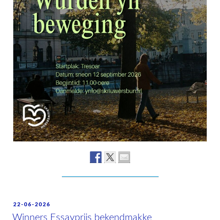
POSTED
22-06-2026
ON
Winners Essaypriis bekendmakke