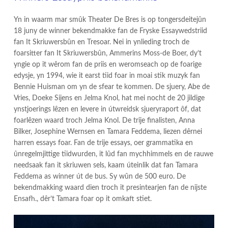
Yn in waarm mar smûk Theater De Bres is op tongersdeitejûn
18 juny de winner bekendmakke fan de Fryske Essaywedstriid
fan It Skriuwersbûn en Tresoar. Nei in ynlieding troch de
foarsitter fan It Skriuwersbûn, Ammerins Moss-de Boer, dy’t
yngie op it wêrom fan de priis en weromseach op de foarige
edysje, yn 1994, wie it earst tiid foar in moai stik muzyk fan
Bennie Huisman om yn de sfear te kommen. De sjuery, Abe de
Vries, Doeke Sijens en Jelma Knol, hat mei nocht de 20 jildige
ynstjoerings lêzen en levere in útwreidsk sjueryraport ôf, dat
foarlêzen waard troch Jelma Knol. De trije finalisten, Anna
Bilker, Josephine Wernsen en Tamara Feddema, liezen dêrnei
harren essays foar. Fan de trije essays, oer grammatika en
ûnregelmjittige tiidwurden, it lûd fan mychhimmels en de rauwe
needsaak fan it skriuwen sels, kaam úteinlik dat fan Tamara
Feddema as winner út de bus. Sy wûn de 500 euro. De
bekendmakking waard dien troch it presintearjen fan de nijste
Ensafh., dêr’t Tamara foar op it omkaft stiet.