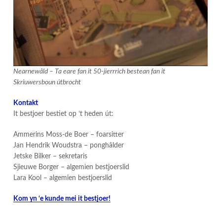
Nearnewâld – Ta eare fan it 50-jierrrich bestean fan it
Skriuwersboun útbrocht
Kontakt
It bestjoer bestiet op ’t heden út:
Ammerins Moss-de Boer – foarsitter
Jan Hendrik Woudstra – ponghâlder
Jetske Bilker – sekretaris
Sjieuwe Borger – algemien bestjoerslid
Lara Kool – algemien bestjoerslid
Kom yn ‘e kunde mei it bestjoer!