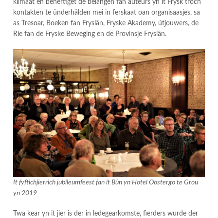
klimaat en behertiget de belangen fan auteurs yn it Frysk troch
kontakten te ûnderhâlden mei in ferskaat oan organisaasjes, sa
as Tresoar, Boeken fan Fryslân, Fryske Akademy, útjouwers, de
Rie fan de Fryske Beweging en de Provinsje Fryslân.
It fyftichjierrich jubileumfeest fan it Bûn yn Hotel Oostergo te Grou
yn 2019
Twa kear yn it jier is der in ledegearkomste, fierders wurde der