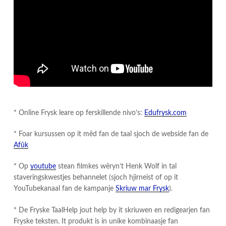
* Online Frysk leare op ferskillende nivo’s:
Edufrysk.com
* Foar kursussen op it mêd fan de taal sjoch de webside fan de
Afûk
* Op
youtube
stean filmkes wêryn’t Henk Wolf in tal
staveringskwestjes behannelet (sjoch hjirneist of op it
YouTubekanaal fan de kampanje
Skriuw mar Frysk
).
​* De Fryske TaalHelp jout help by it skriuwen en redigearjen fan
Fryske teksten. It produkt is in unike kombinaasje fan