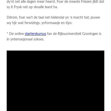
dy’st net alle dagen mear hearst. Foar de measte Friezen jildt dat
sy it Frysk net op skoalle leard ha.
Dêrom, foar wa’t de taal net hielendal yn ’e macht hat, jouwe
wy hjir wat ferwizings, ynformaasje en tips:
​* De online
starterskursus
fan de Rijksuniversiteit Groningen is
in ynternasjonaal súkses.