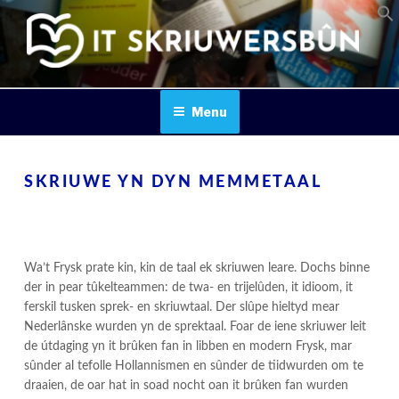
Skip
to
content
IT SKRIUWERSBOUN
Menu
SKRIUWE YN DYN MEMMETAAL
Wa’t Frysk prate kin, kin de taal ek skriuwen leare. Dochs binne
der in pear tûkelteammen: de twa- en trijelûden, it idioom, it
ferskil tusken sprek- en skriuwtaal. Der slûpe hieltyd mear
Nederlânske wurden yn de sprektaal. Foar de iene skriuwer leit
de útdaging yn it brûken fan in libben en modern Frysk, mar
sûnder al tefolle Hollannismen en sûnder de tiidwurden om te
draaien, de oar hat in soad nocht oan it brûken fan wurden