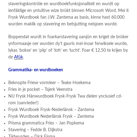
staveringskontrôle en wurdboekfunksjonaliteit en wurdt op
ienfâldige en yntuïtive wize brûkt binnen Microsoft Word. Mei it
Frysk Wurdboek fan J.W. Zantema as basis, kinne hast 60.000
wurden maklik op stavering en betsjutting neisjoen wurde.
​Boppendat wurdt in foarkarstavering oanjûn en kriget de brûker
ynformaasje oer wurden dy’t gauris mei-inoar ferwiksele wurde,
lykas ‘bokse’ en ‘piip’ of ‘loft’ en ‘lucht’. Foar € 12,50 te krijen by
de
Afûk
.
Grammatika- en wurdboeken
Beknopte Friese vormleer – Teake Hoekema
Fries in je pocket – Tsjerk Veenstra
NIJ Frysk Hânwurdboek Frysk-Frysk Twa dielen ynclusief cd-
rom (oanrieder!)
Frysk Wurdboek Frysk-Nederlânsk – Zantema
Frysk Wurdboek Nederlânsk Frysk – Zantema
Prisma grammatica Fries – Jan Popkema
​Stavering – Fedde B. Dijkstra
Tiidwurden – Dick Eisma