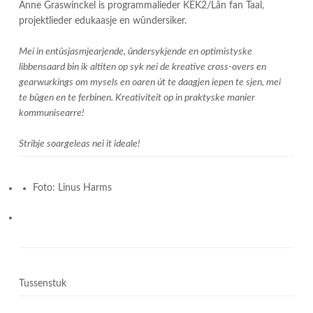
Anne Graswinckel is programmalieder KEK2/Lân fan Taal,
projektlieder edukaasje en wûndersiker.
Mei in entûsjasmjearjende, ûndersykjende en optimistyske
libbensaard bin ik altiten op syk nei de kreative cross-overs en
gearwurkings om mysels en oaren út te daagjen iepen te sjen, mei
te bûgen en te ferbinen. Kreativiteit op in praktyske manier
kommunisearre!
Stribje soargeleas nei it ideale!
Foto: Linus Harms
Tussenstuk