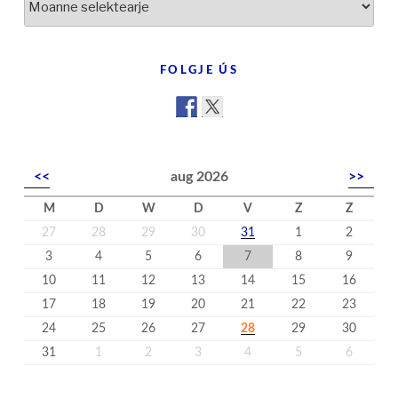
yn
’t
nijs
FOLGJE ÚS
<<
aug 2026
>>
M
D
W
D
V
Z
Z
27
28
29
30
31
1
2
3
4
5
6
7
8
9
10
11
12
13
14
15
16
17
18
19
20
21
22
23
24
25
26
27
28
29
30
31
1
2
3
4
5
6