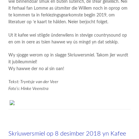
wie binnendoar smûk en bûten suterich, de sfear gesellich. Nei
it ferhaal fan Lomme as útsmiter die Willem noch in oprop om
te kommen ta in ferkiezingsgearkomste begjin 2019, om
literatuer op ’e kaart te hâlden. Neier berjocht folget.
Ut it kafee wei stiigde ûnderwilens in stevige countrysound op
en om in oere as tsien hawwe wy ús mingd yn dat selskip.
Wy sjogge werom op in slagge Skriuwersmiel. Takom jier wurdt
it jubileummiel!
Wy hawwe der no al sin oan!
Tekst: Tryntsje van der Veer
Foto’s: Hinke Veenstra
Skriuwersmiel op 8 desimber 2018 yn Kafee