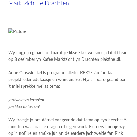
Marktzicht te Drachten
Wy nûgje jo graach út foar it jierlikse Skriuwersmiel, dat ditkear
op 8 desimber yn Kafee Marktzicht yn Drachten plakfine sil.
Anne Graswinckel is programmalieder KEK2/Lân fan taal,
projektlieder edukaasje en wûndersiker. Hja sil foarôfgeand oan
it miel sprekke mei as tema:
ferdwale yn ferhalen
fan idee ta ferhaal
Wy freegje jo om dêrnei oangeande dat tema op syn heechst 5
minuten wat foar te dragen út eigen wurk. Fierders hoopje wy
op in noflike en smûke jûn yn de eardere jachtweide fan Rink