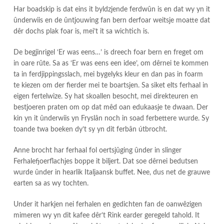
Har boadskip is dat eins it byldzjende ferdwûn is en dat wy yn it
ûnderwiis en de ûntjouwing fan bern derfoar weitsje moatte dat
dêr dochs plak foar is, mei’t it sa wichtich is.
De begjinrigel ‘Er was eens…’ is dreech foar bern en freget om
in oare rûte. Sa as ‘Er was eens een idee’, om dêrnei te kommen
ta in ferdjippingsslach, mei bygelyks kleur en dan pas in foarm
te kiezen om der fierder mei te boartsjen. Sa siket elts ferhaal in
eigen fertelwize. Sy hat skoallen besocht, mei direkteuren en
bestjoeren praten om op dat mêd oan edukaasje te dwaan. Der
kin yn it ûnderwiis yn Fryslân noch in soad ferbettere wurde. Sy
toande twa boeken dy’t sy yn dit ferbân útbrocht.
Anne brocht har ferhaal fol oertsjûging ûnder in slinger
Ferhalefjoerflachjes boppe it biljert. Dat soe dêrnei bedutsen
wurde ûnder in hearlik Italjaansk buffet. Nee, dus net de grauwe
earten sa as wy tochten.
Under it harkjen nei ferhalen en gedichten fan de oanwêzigen
mimeren wy yn dit kafee dêr’t Rink earder geregeld tahold. It