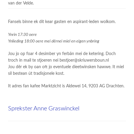
van der Velde.
Fansels binne ek dit kear gasten en aspirant-leden wolkom.
Ynrin 17:30 oere
Ynlieding 18:00 oere mei dêrnei miel en eigen ynbring
Jou jo op foar 4 desimber yn ferbân mei de ketering. Doch
troch in mail te stjoeren nei bestjoer@skriuwersboun.nl
Jou dêr ek by oan oft jo eventuele dieetwinsken hawwe. It miel
sil bestean út tradisjonele kost.
It adres fan kafee Marktzicht is Aldewei 14, 9203 AG Drachten.
Sprekster Anne Graswinckel