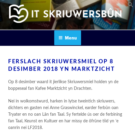
Skip
to
content
IT SKRIUWERSBOUN
Menu
FERSLACH SKRIUWERSMIEL OP 8
DESIMBER 2018 YN MARKTZICHT
Op 8 desimber waard it jierlikse Skriuwersmiel holden yn de
boppeseal fan Kafee Marktzicht yn Drachten.
Nei in wolkomstwurd, harken in lytse tweintich skriuwers,
dichters en gasten nei Anne Graswinckel, earder ferbûn oan
Tryater en no oan Lân fan Taal. Sy fertelde ús oer de ferbining
fan Taal, Keunst en Kultuer en har missy de ôfrûne tiid yn ’e
oanrin nei LF2018.