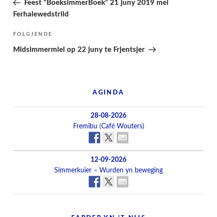
Feest “BoeksimmerBoek” 21 juny 2019 mei
Ferhalewedstriid
Folgjend
FOLGJENDE
berjocht
Midsimmermiel op 22 juny te Frjentsjer
AGINDA
28-08-2026
Fremibu (Café Wouters)
12-09-2026
Simmerkuier – Wurden yn beweging