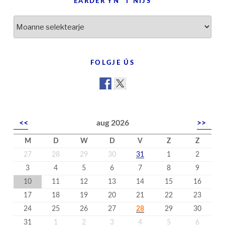
EARDER YN ’T NIJS
Earder
yn
’t
nijs
FOLGJE ÚS
<<
aug 2026
>>
M
D
W
D
V
Z
Z
27
28
29
30
31
1
2
3
4
5
6
7
8
9
10
11
12
13
14
15
16
17
18
19
20
21
22
23
24
25
26
27
28
29
30
31
1
2
3
4
5
6