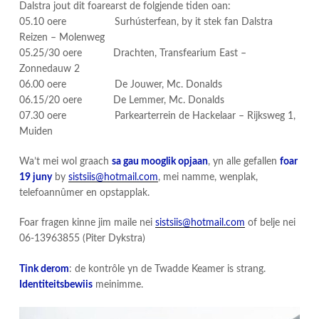
Dalstra jout dit foarearst de folgjende tiden oan:
05.10 oere Surhústerfean, by it stek fan Dalstra
Reizen – Molenweg
05.25/30 oere Drachten, Transfearium East –
Zonnedauw 2
06.00 oere De Jouwer, Mc. Donalds
06.15/20 oere De Lemmer, Mc. Donalds
07.30 oere Parkearterrein de Hackelaar – Rijksweg 1,
Muiden
​Wa’t mei wol graach
sa gau mooglik opjaan
, yn alle gefallen
foar
19 juny
by
sistsiis@hotmail.com
, mei namme, wenplak,
telefoannûmer en opstapplak.
Foar fragen kinne jim maile nei
sistsiis@hotmail.com
of belje nei
06-13963855 (Piter Dykstra)
Tink derom
: de kontrôle yn de Twadde Keamer is strang.
Identiteitsbewiis
meinimme.