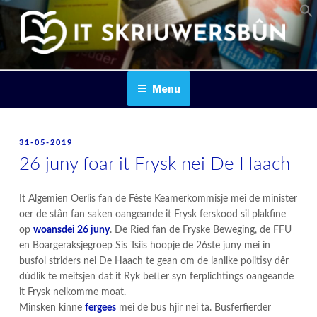
Skip
to
content
IT SKRIUWERSBOUN
Menu
POSTED
31-05-2019
ON
26 juny foar it Frysk nei De Haach
It Algemien Oerlis fan de Fêste Keamerkommisje mei de minister
oer de stân fan saken oangeande it Frysk ferskood sil plakfine
op
woansdei 26 juny
. De Ried fan de Fryske Beweging, de FFU
en Boargeraksjegroep Sis Tsiis hoopje de 26ste juny mei in
busfol striders nei De Haach te gean om de lanlike politisy dêr
dúdlik te meitsjen dat it Ryk better syn ferplichtings oangeande
it Frysk neikomme moat.
Minsken kinne
fergees
mei de bus hjir nei ta. Busferfierder