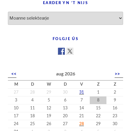
EARDER YN ’T NIJS
Earder
yn
’t
nijs
FOLGJE ÚS
<<
aug 2026
>>
M
D
W
D
V
Z
Z
27
28
29
30
31
1
2
3
4
5
6
7
8
9
10
11
12
13
14
15
16
17
18
19
20
21
22
23
24
25
26
27
28
29
30