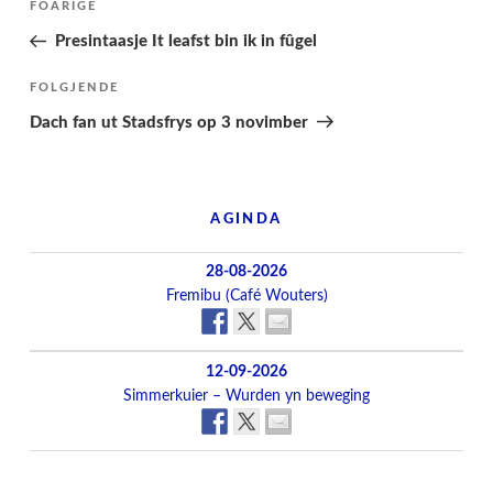
Folgjende
FOARIGE
pagina
Presintaasje It leafst bin ik in fûgel
Folgjend
FOLGJENDE
berjocht
Dach fan ut Stadsfrys op 3 novimber
AGINDA
28-08-2026
Fremibu (Café Wouters)
12-09-2026
Simmerkuier – Wurden yn beweging