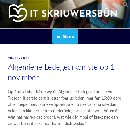
Skip
to
content
IT SKRIUWERSBOUN
Menu
POSTED
29-10-2018
ON
Algemiene Ledegearkomste op 1
novimber
Op 1 novimber hâlde wy ús Algemiene Ledegearkomste yn
Tresoar. It earste part is lotter foar ús leden, mar fan 19:00 oere
ôf is it iepenbier. Janneke Spoelstra en Sytse Jansma sille dan
beide sprekke oer harren ûnderfinings as dichter yn it bûtenlân.
Wat hat harren dat brocht, wat wie dêr moai of krekt net oan
en wat betsjut soks foar harren dichterskip?