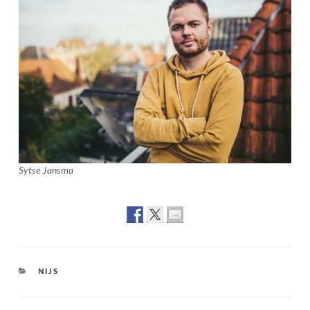
Sytse Jansma
CATEGORIES
NIJS