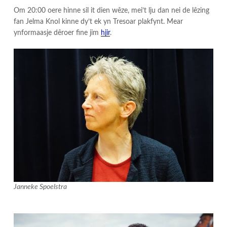
Om 20:00 oere hinne sil it dien wêze, mei’t lju dan nei de lêzing
fan Jelma Knol kinne dy’t ek yn Tresoar plakfynt. Mear
ynformaasje dêroer fine jim
hjir
.
Janneke Spoelstra