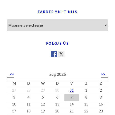
EARDER YN ’T NIJS
Earder
yn
’t
nijs
FOLGJE ÚS
<<
aug 2026
>>
M
D
W
D
V
Z
Z
27
28
29
30
31
1
2
3
4
5
6
7
8
9
10
11
12
13
14
15
16
17
18
19
20
21
22
23