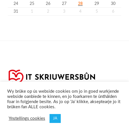
24
25
26
27
28
29
30
31
1
2
3
4
5
6
Wy brûke op ús webside cookies om jo in goed wurkjende
webside oanbiede te kinnen, en jo foarkarren te ûnthâlden
foar in folgjende besite. As jo op ‘Ja’ klikke, akseptearje jo it
brûken fan ALLE cookies.
Privacyferklearring
Cookieferklearing /
©2020
Skriuwersboun.nl
Ynstellings cookies
JA