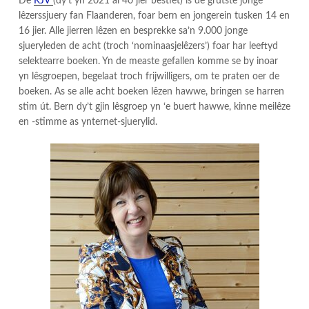
De
KJV
(dy’t yn 2021 al 40 jier bestiet) is de grutste jonge
lêzerssjuery fan Flaanderen, foar bern en jongerein tusken 14 en
16 jier. Alle jierren lêzen en besprekke sa’n 9.000 jonge
sjueryleden de acht (troch ‘nominaasjelêzers’) foar har leeftyd
selektearre boeken. Yn de measte gefallen komme se by inoar
yn lêsgroepen, begelaat troch frijwilligers, om te praten oer de
boeken. As se alle acht boeken lêzen hawwe, bringen se harren
stim út. Bern dy’t gjin lêsgroep yn ‘e buert hawwe, kinne meilêze
en -stimme as ynternet-sjuerylid.