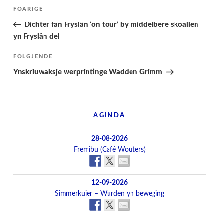
Berichtnavigatie
Folgjende
FOARIGE
pagina
Dichter fan Fryslân ‘on tour’ by middelbere skoallen
yn Fryslân del
Folgjend
FOLGJENDE
berjocht
Ynskriuwaksje werprintinge Wadden Grimm
AGINDA
28-08-2026
Fremibu (Café Wouters)
12-09-2026
Simmerkuier – Wurden yn beweging