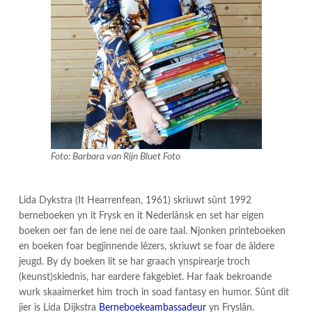
Foto: Barbara van Rijn Bluet Foto
Lida Dykstra (It Hearrenfean, 1961) skriuwt sûnt 1992
berneboeken yn it Frysk en it Nederlânsk en set har eigen
boeken oer fan de iene nei de oare taal. Njonken printeboeken
en boeken foar begjinnende lêzers, skriuwt se foar de âldere
jeugd. By dy boeken lit se har graach ynspirearje troch
(keunst)skiednis, har eardere fakgebiet. Har faak bekroande
wurk skaaimerket him troch in soad fantasy en humor. Sûnt dit
jier is Lida Dijkstra
Berneboekeambassadeur
yn Fryslân.