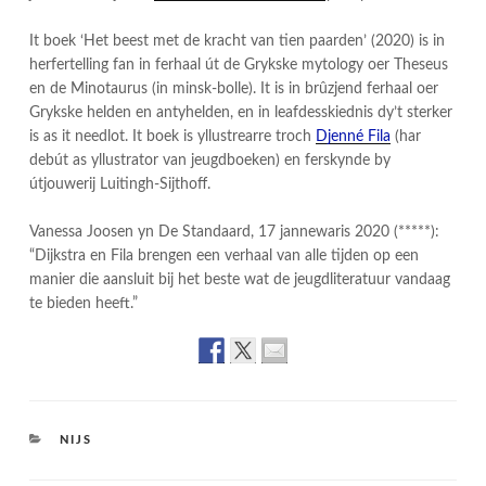
It boek ‘Het beest met de kracht van tien paarden’ (2020) is in
herfertelling fan in ferhaal út de Grykske mytology oer Theseus
en de Minotaurus (in minsk-bolle). It is in brûzjend ferhaal oer
Grykske helden en antyhelden, en in leafdesskiednis dy’t sterker
is as it needlot. It boek is yllustrearre troch
Djenné Fila
(har
debút as yllustrator van jeugdboeken) en ferskynde by
útjouwerij Luitingh-Sijthoff.
Vanessa Joosen yn De Standaard, 17 jannewaris 2020 (*****):
“Dijkstra en Fila brengen een verhaal van alle tijden op een
manier die aansluit bij het beste wat de jeugdliteratuur vandaag
te bieden heeft.”
CATEGORIES
NIJS