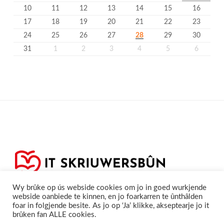
10
11
12
13
14
15
16
17
18
19
20
21
22
23
24
25
26
27
28
29
30
31
1
2
3
4
5
6
Wy brûke op ús webside cookies om jo in goed wurkjende
webside oanbiede te kinnen, en jo foarkarren te ûnthâlden
foar in folgjende besite. As jo op ‘Ja’ klikke, akseptearje jo it
brûken fan ALLE cookies.
Privacyferklearring
Cookieferklearing /
©2020