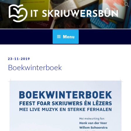
Skip
to
content
IT SKRIUWERSBOUN
Menu
POSTED
23-11-2019
ON
Boekwinterboek