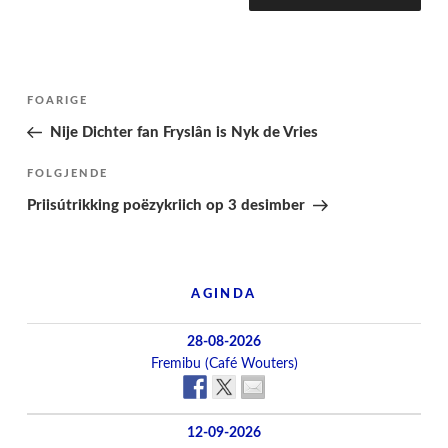
Berichtnavigatie
Folgjende
FOARIGE
pagina
Nije Dichter fan Fryslân is Nyk de Vries
Folgjend
FOLGJENDE
berjocht
Priisútrikking poëzykriich op 3 desimber
AGINDA
28-08-2026
Fremibu (Café Wouters)
12-09-2026