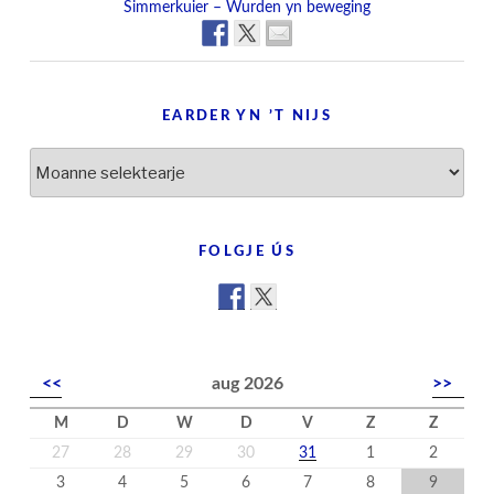
Simmerkuier – Wurden yn beweging
EARDER YN ’T NIJS
Earder
yn
’t
nijs
FOLGJE ÚS
<<
aug 2026
>>
M
D
W
D
V
Z
Z
27
28
29
30
31
1
2
3
4
5
6
7
8
9