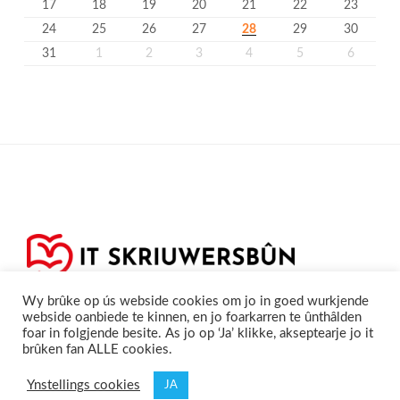
17
18
19
20
21
22
23
24
25
26
27
28
29
30
31
1
2
3
4
5
6
Wy brûke op ús webside cookies om jo in goed wurkjende
webside oanbiede te kinnen, en jo foarkarren te ûnthâlden
foar in folgjende besite. As jo op ‘Ja’ klikke, akseptearje jo it
brûken fan ALLE cookies.
Privacyferklearring
Cookieferklearing /
©2020
Skriuwersboun.nl
Ynstellings cookies
JA