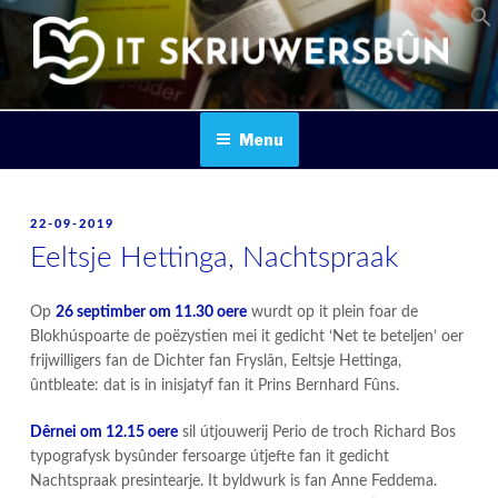
Skip
to
content
IT SKRIUWERSBOUN
Menu
POSTED
22-09-2019
ON
Eeltsje Hettinga, ​Nachtspraak
Op
26 septimber om 11.30 oere
wurdt op it plein foar de
Blokhúspoarte de poëzystien mei it gedicht ‘Net te beteljen’ oer
frijwilligers fan de Dichter fan Fryslân, Eeltsje Hettinga,
ûntbleate: dat is in inisjatyf fan it Prins Bernhard Fûns.
Dêrnei om 12.15 oere
sil útjouwerij Perio de troch Richard Bos
typografysk bysûnder fersoarge útjefte fan it gedicht
Nachtspraak presintearje. It byldwurk is fan Anne Feddema.