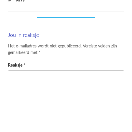
CATEGORIES
NIJS
Jou in reaksje
Het e-mailadres wordt niet gepubliceerd.
Vereiste velden zijn
gemarkeerd met
*
Reaksje
*