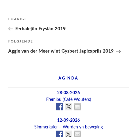
Berichtnavigatie
Folgjende
FOARIGE
pagina
Ferhalejûn Fryslân 2019
Folgjend
FOLGJENDE
berjocht
Aggie van der Meer wint Gysbert Japicxpriis 2019
AGINDA
28-08-2026
Fremibu (Café Wouters)
12-09-2026
Simmerkuier – Wurden yn beweging