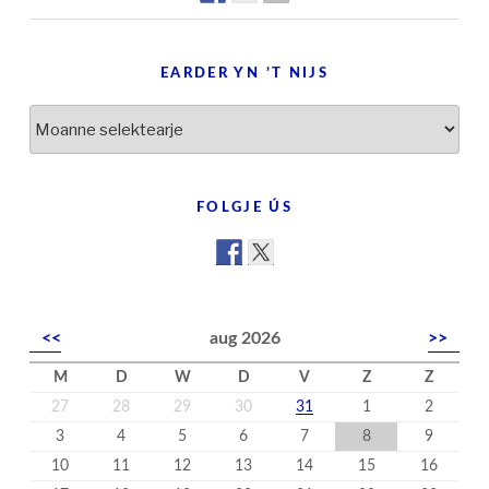
EARDER YN ’T NIJS
Earder
yn
’t
nijs
FOLGJE ÚS
<<
aug 2026
>>
M
D
W
D
V
Z
Z
27
28
29
30
31
1
2
3
4
5
6
7
8
9
10
11
12
13
14
15
16