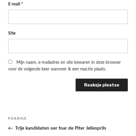
E-mail
*
Site
Mijn naam, e-mailadres en site bewaren in deze browser
voor de volgende keer wanneer ik een reactie plaats.
Berichtnavigatie
Folgjende
FOARIGE
pagina
Trije kandidaten oer foar de Piter Jellespriis