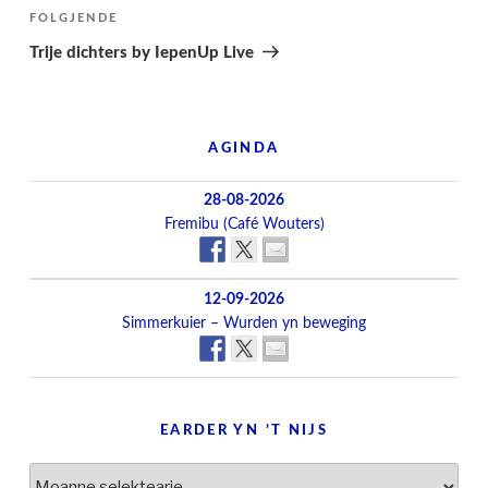
Folgjend
FOLGJENDE
berjocht
Trije dichters by IepenUp Live
AGINDA
28-08-2026
Fremibu (Café Wouters)
12-09-2026
Simmerkuier – Wurden yn beweging
EARDER YN ’T NIJS
Earder