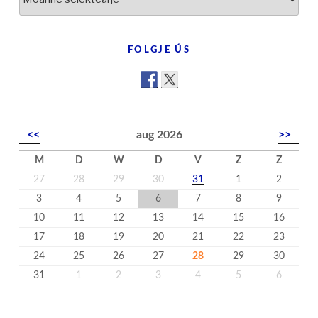
yn
’t
nijs
FOLGJE ÚS
<<
aug 2026
>>
M
D
W
D
V
Z
Z
27
28
29
30
31
1
2
3
4
5
6
7
8
9
10
11
12
13
14
15
16
17
18
19
20
21
22
23
24
25
26
27
28
29
30
31
1
2
3
4
5
6