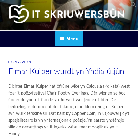
Skip
to
content
IT SKRIUWERSBOUN
Menu
POSTED
01-12-2019
ON
Elmar Kuiper wurdt yn Yndia útjûn
Dichter Elmar Kuiper hat ôfrûne wike yn Calcutta (Kolkata) west
foar it poëzyfestival Chair Poetry Evenings. Dêr wienen se bot
ûnder de yndruk fan de yn Jorwert wenjende dichter. De
bedoeling is dêrom dat der takom jier in blomlêzing út Kuiper
syn wurk ferskine sil. Dat bart by Copper Coin, in útjouwerij dy’t
spesjalisearre is yn ynternasjonale poëzije. Yn earste ynstânsje
sille de oersettings yn it Ingelsk wêze, mar mooglik ek yn it
Hindy.