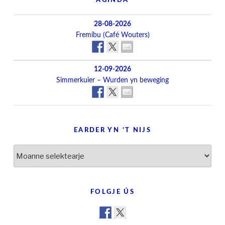
AGINDA
28-08-2026
Fremibu (Café Wouters)
12-09-2026
Simmerkuier – Wurden yn beweging
EARDER YN ’T NIJS
Earder
yn
’t
nijs
FOLGJE ÚS