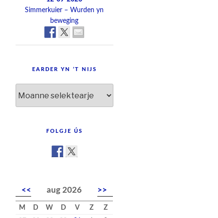
Simmerkuier – Wurden yn
beweging
EARDER YN ’T NIJS
Earder
yn
’t
nijs
FOLGJE ÚS
<<
aug 2026
>>
M
D
W
D
V
Z
Z