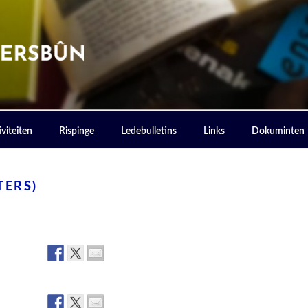
ERSBOUN
viteiten
Rispinge
Ledebulletins
Links
Dokuminten
TERS)