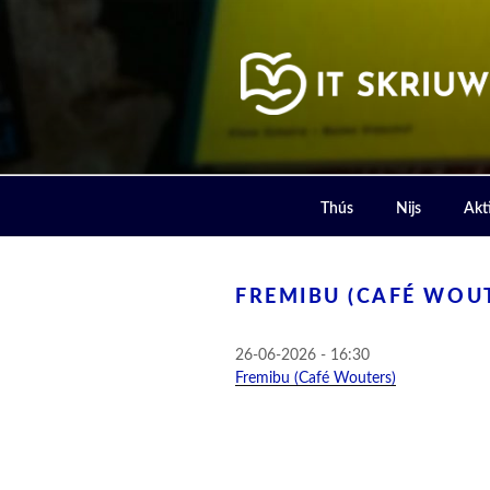
Skip
to
content
IT SKRIUW
Thús
Nijs
Akti
FREMIBU (CAFÉ WOU
26-06-2026 - 16:30
Fremibu (Café Wouters)