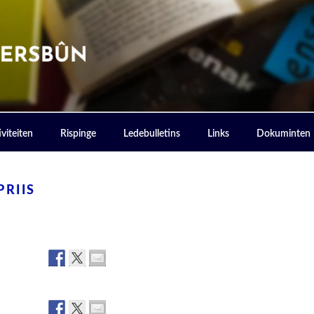
ERSBOUN
viteiten
Rispinge
Ledebulletins
Links
Dokuminten
RIIS