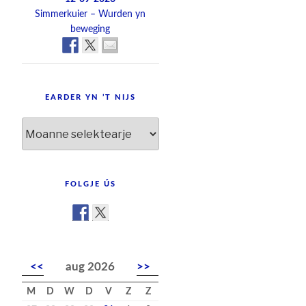
Simmerkuier – Wurden yn
beweging
EARDER YN ’T NIJS
Earder
yn
’t
nijs
FOLGJE ÚS
<<
aug 2026
>>
M
D
W
D
V
Z
Z