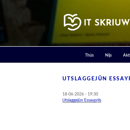
Skip
to
content
IT SKRIUW
Thús
Nijs
Akti
UTSLAGGEJÛN ESSAYP
18-06-2026 - 19:30
Utslaggejûn Essaypriis