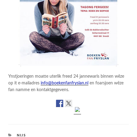
Ynstjoeringen moatte uterlik freed 24 jannewaris binnen wêze
op it e-mailadres
info@boekenfanfryslan.nl
en foarsjoen wêze
fan namme en kontaktgegevens.
CATEGORIES
NIJS