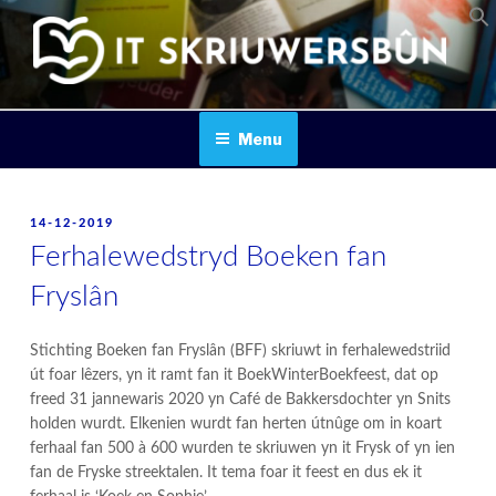
Skip
to
content
IT SKRIUWERSBOUN
Menu
POSTED
14-12-2019
ON
Ferhalewedstryd Boeken fan
Fryslân
Stichting Boeken fan Fryslân (BFF) skriuwt in ferhalewedstriid
út foar lêzers, yn it ramt fan it BoekWinterBoekfeest, dat op
freed 31 jannewaris 2020 yn Café de Bakkersdochter yn Snits
holden wurdt. Elkenien wurdt fan herten útnûge om in koart
ferhaal fan 500 à 600 wurden te skriuwen yn it Frysk of yn ien
fan de Fryske streektalen. It tema foar it feest en dus ek it