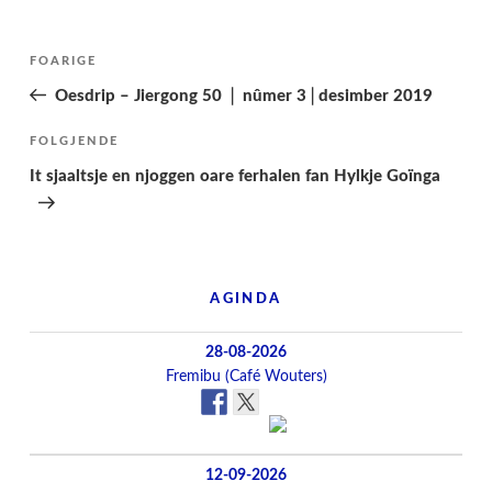
Berichtnavigatie
Folgjende
FOARIGE
pagina
Oesdrip – Jiergong 50 │ nûmer 3│desimber 2019
Folgjend
FOLGJENDE
berjocht
It sjaaltsje en njoggen oare ferhalen fan Hylkje Goïnga
AGINDA
28-08-2026
Fremibu (Café Wouters)
12-09-2026