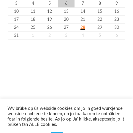
3
4
5
6
7
8
9
10
11
12
13
14
15
16
17
18
19
20
21
22
23
24
25
26
27
28
29
30
31
1
2
3
4
5
6
Wy brûke op ús webside cookies om jo in goed wurkjende
webside oanbiede te kinnen, en jo foarkarren te ûnthâlden
foar in folgjende besite. As jo op ‘Ja’ klikke, akseptearje jo it
brûken fan ALLE cookies.
Privacyferklearring
Cookieferklearing /
©2020