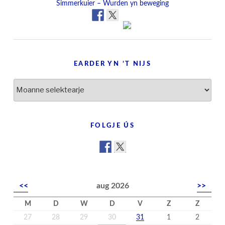
Simmerkuier – Wurden yn beweging
EARDER YN ’T NIJS
Earder
yn
’t
nijs
FOLGJE ÚS
<<
aug 2026
>>
M
D
W
D
V
Z
Z
27
28
29
30
31
1
2