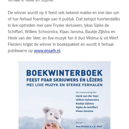
ferhaal is ‘Koek en Sophie’.
De winner wurdt op it feest sels bekend makke en mei dan syn
of har ferhaal foardrage oan it publyk. Dat betsjut fuortendaliks
in live-optreden mei oare Fryske skriuwers, lykas Sipke de
Schiffart, Willem Schoorstra, Klaas Jansma, Baukje Zijlstra en
Henk van der Veer, en live-muzyk fan it duo Weima & vd Werf.
Fierders kriget de winner in boekepakket en wurdt it ferhaal
publisearre op
www.ensafh.nl
.