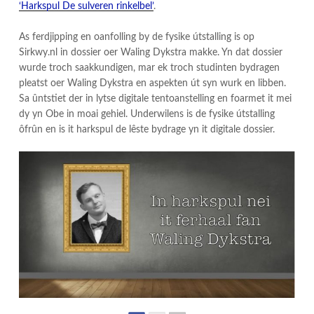
‘Harkspul De sulveren rinkelbel’
.
As ferdjipping en oanfolling by de fysike útstalling is op
Sirkwy.nl in dossier oer Waling Dykstra makke. Yn dat dossier
wurde troch saakkundigen, mar ek troch studinten bydragen
pleatst oer Waling Dykstra en aspekten út syn wurk en libben.
Sa ûntstiet der in lytse digitale tentoanstelling en foarmet it mei
dy yn Obe in moai gehiel. Underwilens is de fysike útstalling
ôfrûn en is it harkspul de lêste bydrage yn it digitale dossier.