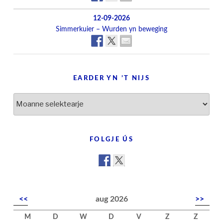
12-09-2026
Simmerkuier – Wurden yn beweging
EARDER YN ’T NIJS
Earder
yn
’t
nijs
FOLGJE ÚS
<<
aug 2026
>>
M
D
W
D
V
Z
Z