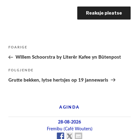
Berichtnavigatie
Folgjende
FOARIGE
pagina
Willem Schoorstra by Literêr Kafee yn Bûtenpost
Folgjend
FOLGJENDE
berjocht
Grutte bekken, lytse hertsjes op 19 jannewaris
AGINDA
28-08-2026
Fremibu (Café Wouters)