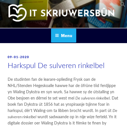
Skip
to
content
IT SKRIUWERSBOUN
Menu
POSTED
09-01-2020
ON
Harkspul De sulveren rinkelbel
De studinten fan de learare-oplieding Frysk oan de
NHL/Stenden Hegeskoalle hawwe har de ôfrûne tiid ferdjippe
yn Waling Dykstra en syn wurk. Sa hawwe sy de útstalling yn
Obe besjoen en dêrnei te set west mei
De sulveren rinkelbel
. Dat
boek fan Dykstra út 1856 hat as ynspiraasje tsjinne foar in
harkspul, dêr’t Waling-om ta libben brocht wurdt. In part út
De
sulveren rinkelbel
wurdt sadwaande op in nije wize ferteld. Yn it
digitale dossier oer Waling Dykstra is it filmke te finen by