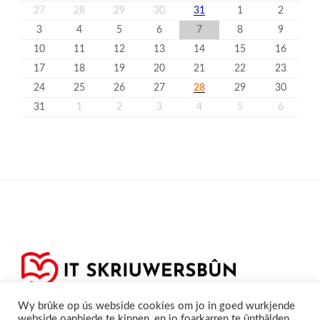
27
28
29
30
31
1
2
3
4
5
6
7
8
9
10
11
12
13
14
15
16
17
18
19
20
21
22
23
24
25
26
27
28
29
30
31
1
2
3
4
5
6
Wy brûke op ús webside cookies om jo in goed wurkjende
webside oanbiede te kinnen, en jo foarkarren te ûnthâlden