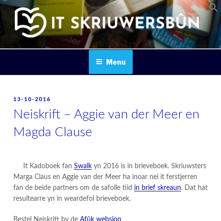
Skip
to
content
IT SKRIUWERSBOUN
Menu
POSTED
13-10-2016
ON
Neiskrift – Aggie van der Meer en
Magda Clause
It Kadoboek fan
Swalk
yn 2016 is in brieveboek. Skriuwsters
Marga Claus en Aggie van der Meer ha inoar nei it ferstjerren
fan de beide partners om de safolle tiid
in brief skreaun
. Dat hat
resultearre yn in weardefol brieveboek.
​Bestel Neiskrift by de
Afûk websjop