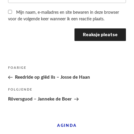
Mijn naam, e-mailadres en site bewaren in deze browser
voor de volgende keer wanneer ik een reactie plaats.
Berichtnavigatie
Folgjende
FOARIGE
pagina
Reedride op glêd iis – Josse de Haan
Folgjend
FOLGJENDE
berjocht
Rôversguod – Janneke de Boer
AGINDA