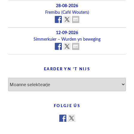
28-08-2026
Fremibu (Café Wouters)
12-09-2026
Simmerkuier – Wurden yn beweging
EARDER YN ’T NIJS
Earder
yn
’t
nijs
FOLGJE ÚS