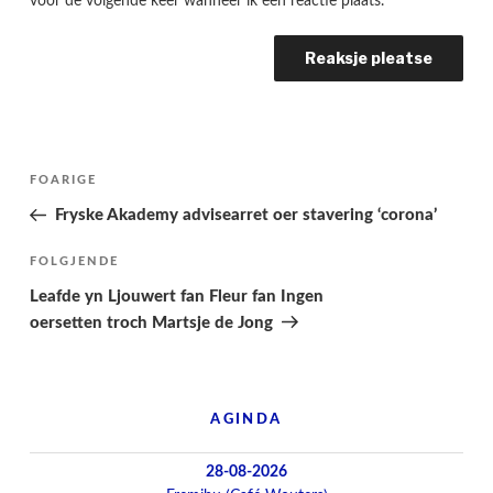
voor de volgende keer wanneer ik een reactie plaats.
Berichtnavigatie
Folgjende
FOARIGE
pagina
Fryske Akademy advisearret oer stavering ‘corona’
Folgjend
FOLGJENDE
berjocht
Leafde yn Ljouwert fan Fleur fan Ingen
oersetten troch Martsje de Jong
AGINDA
28-08-2026