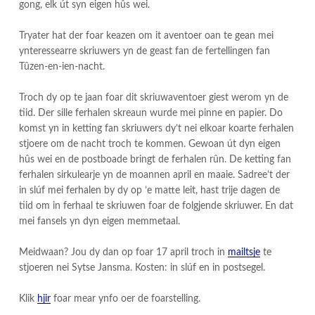
gong, elk út syn eigen hûs wei.
Tryater hat der foar keazen om it aventoer oan te gean mei
ynteressearre skriuwers yn de geast fan de fertellingen fan
Tûzen-en-ien-nacht.
Troch dy op te jaan foar dit skriuwaventoer giest werom yn de
tiid. Der sille ferhalen skreaun wurde mei pinne en papier. Do
komst yn in ketting fan skriuwers dy’t nei elkoar koarte ferhalen
stjoere om de nacht troch te kommen. Gewoan út dyn eigen
hûs wei en de postboade bringt de ferhalen rûn. De ketting fan
ferhalen sirkulearje yn de moannen april en maaie. Sadree’t der
in slúf mei ferhalen by dy op ’e matte leit, hast trije dagen de
tiid om in ferhaal te skriuwen foar de folgjende skriuwer. En dat
mei fansels yn dyn eigen memmetaal.
Meidwaan? Jou dy dan op foar 17 april troch in
mailtsje
te
stjoeren nei Sytse Jansma. Kosten: in slúf en in postsegel.
Klik
hjir
foar mear ynfo oer de foarstelling.