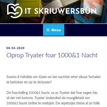
Skip
to
content
IT SKRIUWERSBOUN
Menu
POSTED
08-04-2020
ON
Oprop Tryater foar 1000&1 Nacht
Soesto it folhâlde om tûzen-en-ien nachten efter elkoar ferhalen
te betinken en op te skriuwen?
De foarstelling
1000&1 Nacht
, sa as Tryater dat foar eagen hie,
sil der net komme. Tryater ûndersiket de mooglikheid om
1000&1 Nacht
online te meitsjen. De repetysjes binne al yn folle