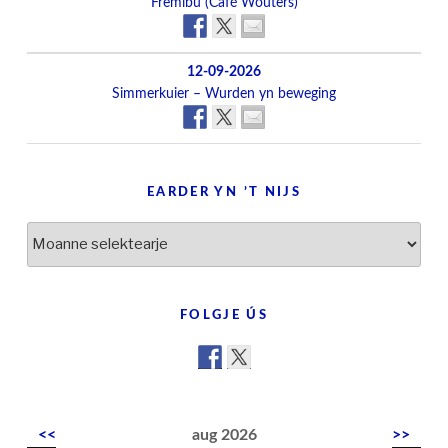
Fremibu (Café Wouters)
12-09-2026
Simmerkuier – Wurden yn beweging
EARDER YN ’T NIJS
Earder
yn
’t
nijs
FOLGJE ÚS
<<
aug 2026
>>