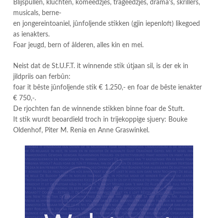
Blijspullen, kluchten, komeedzjes, trageedzjes, drama’s, skrillers,
musicals, berne-
en jongereintoaniel, jûnfoljende stikken (gjin iepenloft) likegoed
as ienakters.
Foar jeugd, bern of âlderen, alles kin en mei.
Neist dat de St.U.F.T. it winnende stik útjaan sil, is der ek in
jildpriis oan ferbûn:
foar it bêste jûnfoljende stik € 1.250,- en foar de bêste ienakter
€ 750,-.
De rjochten fan de winnende stikken binne foar de Stuft.
It stik wurdt beoardield troch in trijekoppige sjuery: Bouke
Oldenhof, Piter M. Renia en Anne Graswinkel.