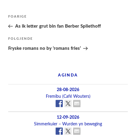
Berichtnavigatie
Folgjende
FOARIGE
pagina
As ik letter grut bin fan Berber Spliethoff
Folgjend
FOLGJENDE
berjocht
Fryske romans no by ‘romans fries’
AGINDA
28-08-2026
Fremibu (Café Wouters)
12-09-2026
Simmerkuier – Wurden yn beweging