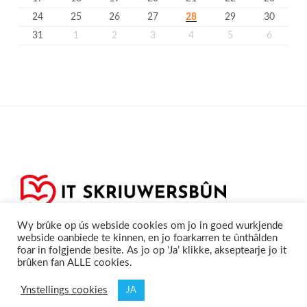
24
25
26
27
28
29
30
31
1
2
3
4
5
6
Wy brûke op ús webside cookies om jo in goed wurkjende
webside oanbiede te kinnen, en jo foarkarren te ûnthâlden
foar in folgjende besite. As jo op ‘Ja’ klikke, akseptearje jo it
brûken fan ALLE cookies.
Privacyferklearring
Cookieferklearing /
©2020
Skriuwersboun.nl
Ynstellings cookies
JA