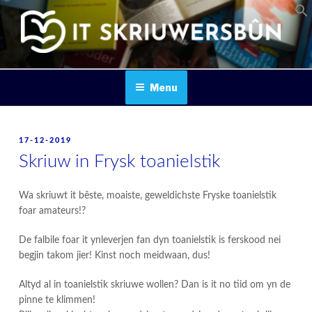
Skip
to
content
IT SKRIUWERSBOUN
Menu
POSTED
17-12-2019
ON
Skriuw in Frysk toanielstik
Wa skriuwt it bêste, moaiste, geweldichste Fryske toanielstik
foar amateurs!?
De falbile foar it ynleverjen fan dyn toanielstik is ferskood nei
begjin takom jier! Kinst noch meidwaan, dus!
Altyd al in toanielstik skriuwe wollen? Dan is it no tiid om yn de
pinne te klimmen!