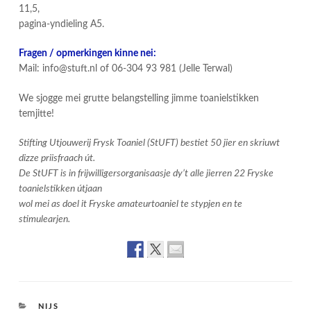
11,5,
pagina-yndieling A5.
Fragen / opmerkingen kinne nei:
Mail: info@stuft.nl of 06-304 93 981 (Jelle Terwal)
We sjogge mei grutte belangstelling jimme toanielstikken
temjitte!
Stifting Utjouwerij Frysk Toaniel (StUFT) bestiet 50 jier en skriuwt
dizze priisfraach út.
De StUFT is in frijwilligersorganisaasje dy’t alle jierren 22 Fryske
toanielstikken útjaan
wol mei as doel it Fryske amateurtoaniel te stypjen en te
stimulearjen.
CATEGORIES
NIJS