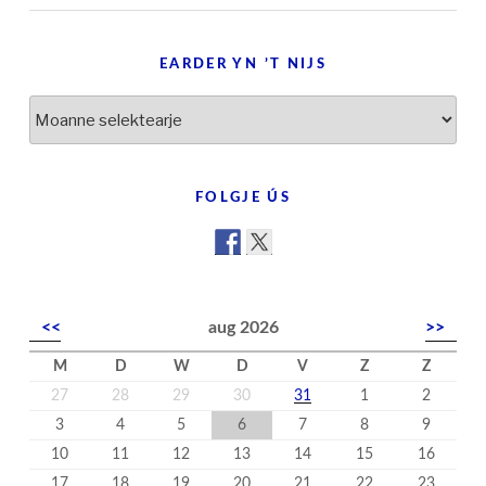
EARDER YN ’T NIJS
Earder
yn
’t
nijs
FOLGJE ÚS
<<
aug 2026
>>
M
D
W
D
V
Z
Z
27
28
29
30
31
1
2
3
4
5
6
7
8
9
10
11
12
13
14
15
16
17
18
19
20
21
22
23