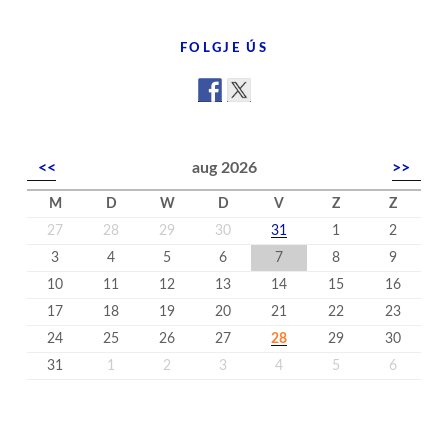
’t
nijs
FOLGJE ÚS
<<
aug 2026
>>
M
D
W
D
V
Z
Z
27
28
29
30
31
1
2
3
4
5
6
7
8
9
10
11
12
13
14
15
16
17
18
19
20
21
22
23
24
25
26
27
28
29
30
31
1
2
3
4
5
6