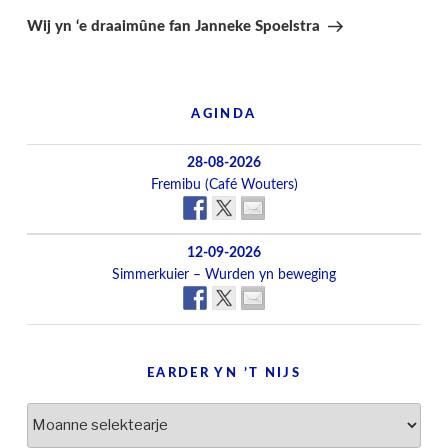
berjocht
Wij yn ‘e draaimûne fan Janneke Spoelstra
AGINDA
28-08-2026
Fremibu (Café Wouters)
12-09-2026
Simmerkuier – Wurden yn beweging
EARDER YN ’T NIJS
Earder
yn