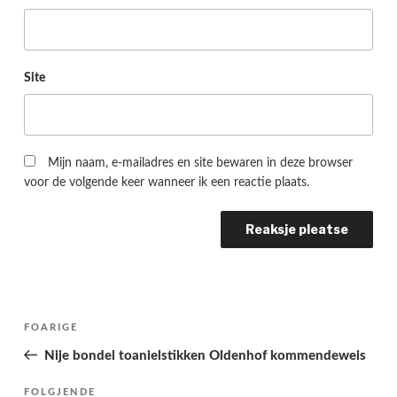
Site
Mijn naam, e-mailadres en site bewaren in deze browser
voor de volgende keer wanneer ik een reactie plaats.
Berichtnavigatie
Folgjende
FOARIGE
pagina
Nije bondel toanielstikken Oldenhof kommendeweis
Folgjend
FOLGJENDE