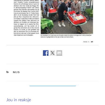
CATEGORIES
NIJS
Jou in reaksje