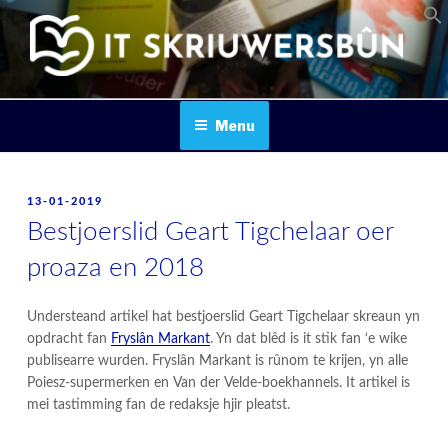
Skip
to
content
IT SKRIUWERSBOUN
Menu
POSTED
13-01-2019
ON
Bestjoerslid Geart Tigchelaar oer
proaza en 2018
Understeand artikel hat bestjoerslid Geart Tigchelaar skreaun yn
opdracht fan
Fryslân Markant
. Yn dat blêd is it stik fan ‘e wike
publisearre wurden. Fryslân Markant is rûnom te krijen, yn alle
Poiesz-supermerken en Van der Velde-boekhannels. It artikel is
mei tastimming fan de redaksje hjir pleatst.