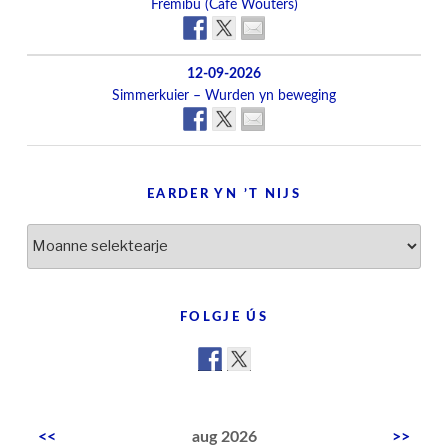
Fremibu (Café Wouters)
12-09-2026
Simmerkuier – Wurden yn beweging
EARDER YN ’T NIJS
Earder
yn
’t
nijs
FOLGJE ÚS
<<
aug 2026
>>