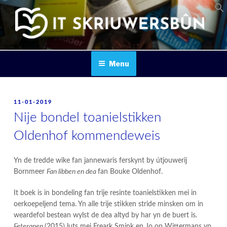
Skip
to
content
IT SKRIUWERSBOUN
Menu
POSTED
11-01-2019
ON
Nije bondel toanielstikken
Oldenhof kommendeweis
Yn de tredde wike fan jannewaris ferskynt by útjouwerij
Bornmeer
Fan libben en dea
fan Bouke Oldenhof.
It boek is in bondeling fan trije resinte toanielstikken mei in
oerkoepeljend tema. Yn alle trije stikken stride minsken om in
weardefol bestean wylst de dea altyd by har yn de buert is.
Feteranen
(2015) luts mei Freark Smink en Jo op Wittermans yn