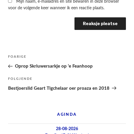
Mijn naam, e-mailadres en site bewaren in deze browser
voor de volgende keer wanneer ik een reactie plaats.
Berichtnavigatie
Folgjende
FOARIGE
pagina
Oprop Skriuwersarkje op ‘e Feanhoop
Folgjend
FOLGJENDE
berjocht
Bestjoerslid Geart Tigchelaar oer proaza en 2018
AGINDA
28-08-2026