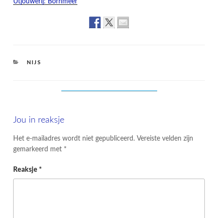
Utjouwerij: Bornmeer
CATEGORIES
NIJS
Jou in reaksje
Het e-mailadres wordt niet gepubliceerd.
Vereiste velden zijn
gemarkeerd met
*
Reaksje
*