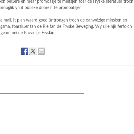
och bettere en mear promoasje te meitsjen foar de Fryske literatuer troch
t mooglik yn it publike domein te promoatsjen
n de mail. It plan waard goed ûntfongen troch de oanwêzige minsken en
rgsma, foarsitter fan de Rie fan de Fryske Beweging. Wy sille hjir ferfolch
e gean mei de Provinsje Fryslân.