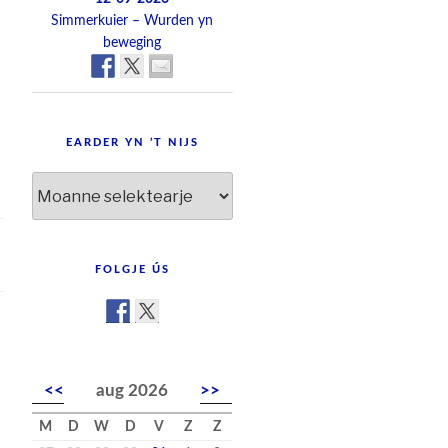
Simmerkuier – Wurden yn
beweging
EARDER YN ’T NIJS
Earder
yn
’t
nijs
FOLGJE ÚS
<<
aug 2026
>>
M
D
W
D
V
Z
Z