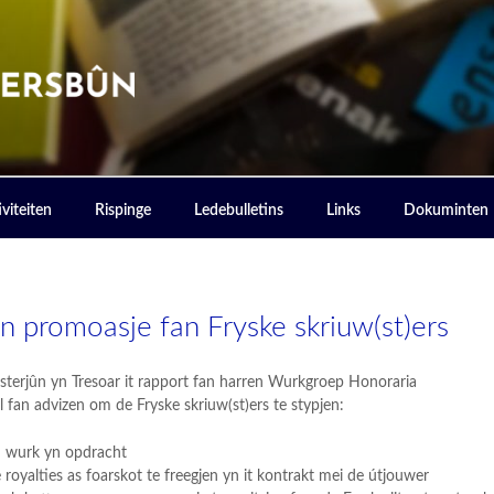
ERSBOUN
viteiten
Rispinge
Ledebulletins
Links
Dokuminten
n promoasje fan Fryske skriuw(st)ers
justerjûn yn Tresoar it rapport fan harren Wurkgroep Honoraria
al fan advizen om de Fryske skriuw(st)ers te stypjen:
n wurk yn opdracht
royalties as foarskot te freegjen yn it kontrakt mei de útjouwer