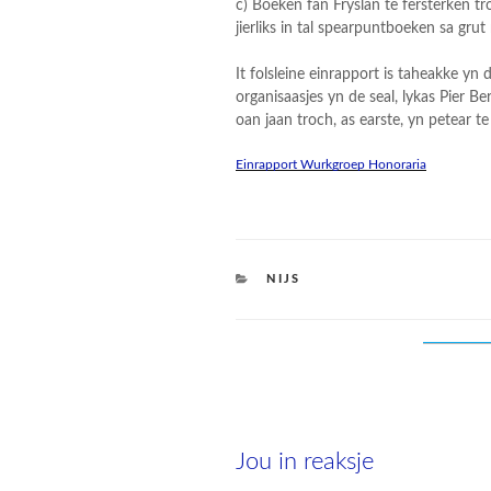
c) Boeken fan Fryslân te fersterken tr
jierliks in tal spearpuntboeken sa gru
It folsleine einrapport is taheakke y
organisaasjes yn de seal, lykas Pier Be
oan jaan troch, as earste, yn petear t
Einrapport Wurkgroep Honoraria
CATEGORIES
NIJS
Jou in reaksje