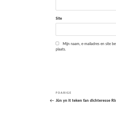
Site
Mijn naam, e-mailadres en site b
plaats.
Berichtnavigatie
Folgjende
FOARIGE
pagina
Jûn yn it teken fan dichteresse Ri