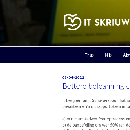
Skip
to
content
IT SKRIUW
Thús
Nijs
Akti
POSTED
08-04-2022
ON
Bettere beleanning e
It bestjoer fan it Skriuwersboun hat 
presintearre. Yn dit rapport stean in t
a) minimum-tariven foar optredens e
b) de oanbefelling om wer 50% fan de 