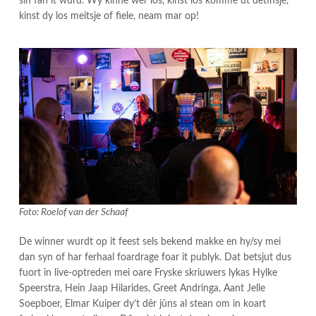
sin fan it wurd. Wy kinne wer los, kinst los komme út detinsje,
kinst dy los meitsje of fiele, neam mar op!
Foto: Roelof van der Schaaf
De winner wurdt op it feest sels bekend makke en hy/sy mei
dan syn of har ferhaal foardrage foar it publyk. Dat betsjut dus
fuort in live-optreden mei oare Fryske skriuwers lykas Hylke
Speerstra, Hein Jaap Hilarides, Greet Andringa, Aant Jelle
Soepboer, Elmar Kuiper dy’t dêr jûns al stean om in koart