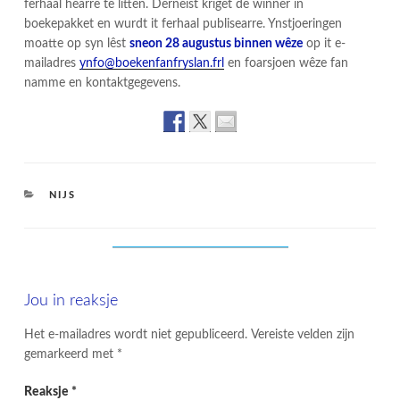
ferhaal hearre te litten. Dêrneist kriget de winner in
boekepakket en wurdt it ferhaal publisearre. Ynstjoeringen
moatte op syn lêst
sneon 28 augustus binnen wêze
op it e-
mailadres
ynfo@boekenfanfryslan.frl
en foarsjoen wêze fan
namme en kontaktgegevens.
CATEGORIES
NIJS
Jou in reaksje
Het e-mailadres wordt niet gepubliceerd.
Vereiste velden zijn
gemarkeerd met
*
Reaksje
*