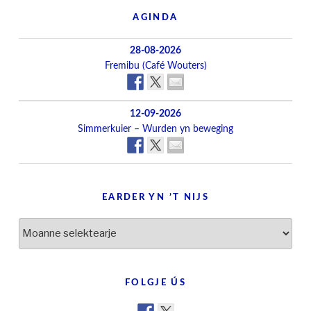
AGINDA
28-08-2026
Fremibu (Café Wouters)
12-09-2026
Simmerkuier – Wurden yn beweging
EARDER YN ’T NIJS
Earder
yn
’t
nijs
FOLGJE ÚS