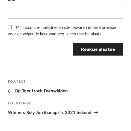
Mijn naam, e-mailadres en site bewaren in deze browser
voor de volgende keer wanneer ik een reactie plaats.
Berichtnavigatie
Folgjende
FOARIGE
pagina
Op Toer troch Feanwâlden
Folgjend
FOLGJENDE
berjocht
Winners Rely Jorritsmapriis 2021 bekend