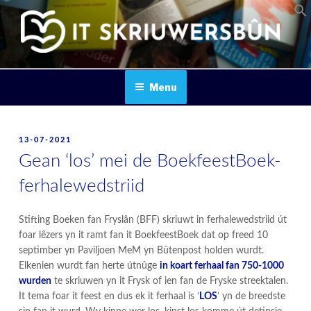
Skip
to
content
IT SKRIUWERSBOUN
Menu
POSTED
13-07-2021
ON
Gean ‘los’ mei de BoekfeestBoek-
ferhalewedstriid
Stifting Boeken fan Fryslân (BFF) skriuwt in ferhalewedstriid út
foar lêzers yn it ramt fan it BoekfeestBoek dat op freed 10
septimber yn Paviljoen MeM yn Bûtenpost holden wurdt.
Elkenien wurdt fan herte útnûge
in koart ferhaal fan 750-1000
wurden
te skriuwen yn it Frysk of ien fan de Fryske streektalen.
It tema foar it feest en dus ek it ferhaal is ‘
LOS
’ yn de breedste