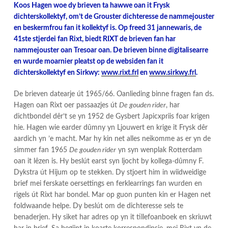
Koos Hagen woe dy brieven ta hawwe oan it Frysk
dichterskollektyf, om’t de Grouster dichteresse de nammejouster
en beskermfrou fan it kollektyf is. Op freed 31 jannewaris, de
41ste stjerdei fan Rixt, biedt RIXT de brieven fan har
nammejouster oan Tresoar oan. De brieven binne digitalisearre
en wurde moarnier pleatst op de websiden fan it
dichterskollektyf en Sirkwy:
www.rixt.frl
en
www.sirkwy.frl
.
De brieven datearje út 1965/66. Oanlieding binne fragen fan ds.
Hagen oan Rixt oer passaazjes út
De gouden rider
, har
dichtbondel dêr’t se yn 1952 de Gysbert Japicxpriis foar krigen
hie. Hagen wie earder dûmny yn Ljouwert en krige it Frysk dêr
aardich yn ’e macht. Mar hy kin net alles neikomme as er yn de
simmer fan 1965
De gouden rider
yn syn wenplak Rotterdam
oan it lêzen is. Hy beslút earst syn ljocht by kollega-dûmny F.
Dykstra út Hijum op te stekken. Dy stjoert him in wiidweidige
brief mei ferskate oersettings en ferklearrings fan wurden en
rigels út Rixt har bondel. Mar op guon punten kin er Hagen net
foldwaande helpe. Dy beslút om de dichteresse sels te
benaderjen. Hy siket har adres op yn it tillefoanboek en skriuwt