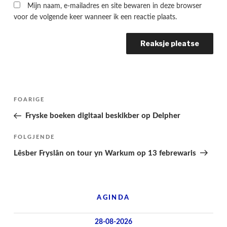
Mijn naam, e-mailadres en site bewaren in deze browser
voor de volgende keer wanneer ik een reactie plaats.
Berichtnavigatie
Folgjende
FOARIGE
pagina
Fryske boeken digitaal beskikber op Delpher
Folgjend
FOLGJENDE
berjocht
Lêsber Fryslân on tour yn Warkum op 13 febrewaris
AGINDA
28-08-2026