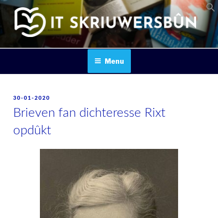
Skip
to
content
IT SKRIUWERSBOUN
Menu
POSTED
30-01-2020
ON
Brieven fan dichteresse Rixt
opdûkt