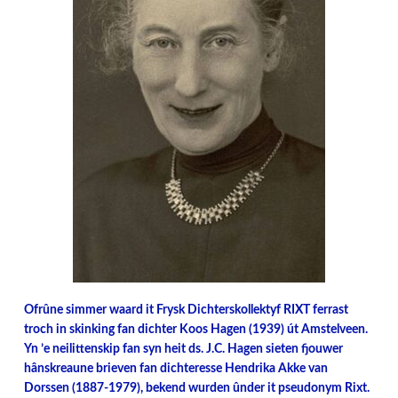
Ofrûne simmer waard it Frysk Dichterskollektyf RIXT ferrast
troch in skinking fan dichter Koos Hagen (1939) út Amstelveen.
Yn ’e neilittenskip fan syn heit ds. J.C. Hagen sieten fjouwer
hânskreaune brieven fan dichteresse Hendrika Akke van
Dorssen (1887-1979), bekend wurden ûnder it pseudonym Rixt.