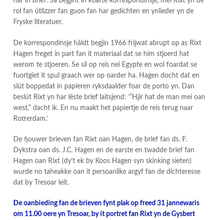
har in brief. Sa begjint in koarte korrespondinsje, mei Rixt yn de
rol fan útlizzer fan guon fan har gedichten en ynlieder yn de
Fryske literatuer.
De korrespondinsje hâldt begjin 1966 frijwat abrupt op as Rixt
Hagen freget in part fan it materiaal dat se him stjoerd hat
werom te stjoeren. Se sil op reis nei Egypte en wol foardat se
fuortgiet it spul graach wer op oarder ha. Hagen docht dat en
slút boppedat in papieren ryksdaalder foar de porto yn. Dan
beslút Rixt yn har lêste brief laitsjend: ‘”Hjir hat de man mei oan
west,” dacht ik. En nu maakt het papiertje de reis terug naar
Rotterdam.’
De fjouwer brieven fan Rixt oan Hagen, de brief fan ds. F.
Dykstra oan ds. J.C. Hagen en de earste en twadde brief fan
Hagen oan Rixt (dy’t ek by Koos Hagen syn skinking sieten)
wurde no taheakke oan it persoanlike argyf fan de dichteresse
dat by Tresoar leit.
De oanbieding fan de brieven fynt plak op freed 31 jannewaris
om 11.00 oere yn Tresoar, by it portret fan Rixt yn de Gysbert