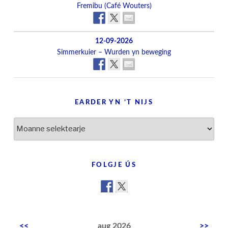
Fremibu (Café Wouters)
12-09-2026
Simmerkuier – Wurden yn beweging
EARDER YN ’T NIJS
Earder
yn
’t
nijs
FOLGJE ÚS
<<
aug 2026
>>