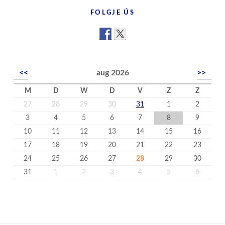
nijs
FOLGJE ÚS
<<
aug 2026
>>
M
D
W
D
V
Z
Z
27
28
29
30
31
1
2
3
4
5
6
7
8
9
10
11
12
13
14
15
16
17
18
19
20
21
22
23
24
25
26
27
28
29
30
31
1
2
3
4
5
6