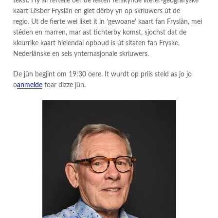
tekst. Hy sil fertelle oer de lêsten ferskynde literêr-geografyske
kaart Lêsber Fryslân en giet dêrby yn op skriuwers út de
regio. Ut de fierte wei liket it in ‘gewoane’ kaart fan Fryslân, mei
stêden en marren, mar ast tichterby komst, sjochst dat de
kleurrike kaart hielendal opboud is út sitaten fan Fryske,
Nederlânske en sels ynternasjonale skriuwers.
De jûn begjint om 19:30 oere. It wurdt op priis steld as jo jo
o
anmelde
foar dizze jûn.