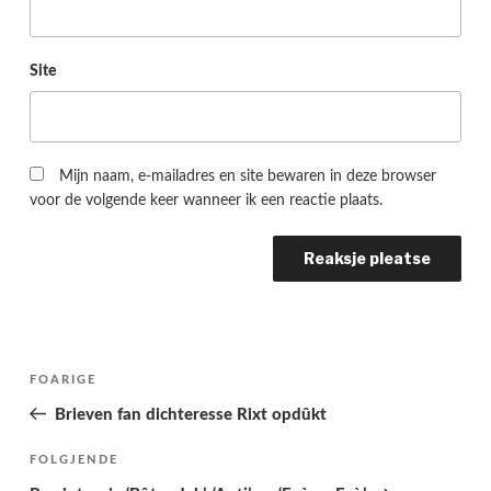
Site
Mijn naam, e-mailadres en site bewaren in deze browser
voor de volgende keer wanneer ik een reactie plaats.
Berichtnavigatie
Folgjende
FOARIGE
pagina
Brieven fan dichteresse Rixt opdûkt
Folgjend
FOLGJENDE
berjocht