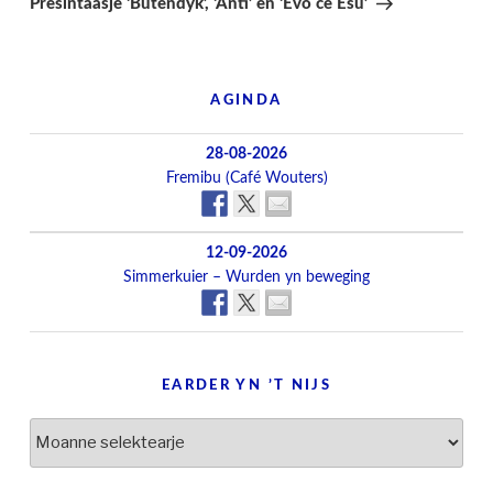
Presintaasje ‘Bûtendyk’, ‘Anti’ en ‘Evò ce Esù’
AGINDA
28-08-2026
Fremibu (Café Wouters)
12-09-2026
Simmerkuier – Wurden yn beweging
EARDER YN ’T NIJS
Earder
yn
’t