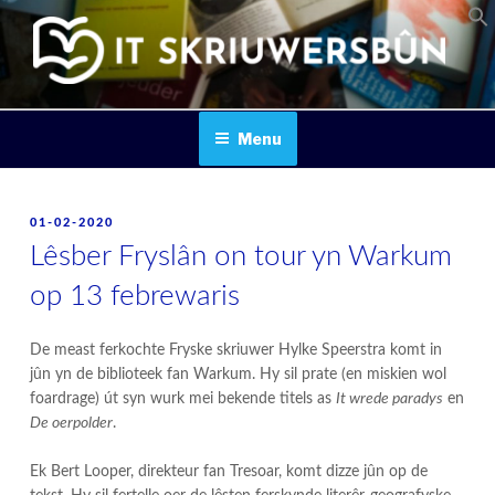
Skip
to
content
IT SKRIUWERSBOUN
Menu
POSTED
01-02-2020
ON
Lêsber Fryslân on tour yn Warkum
op 13 febrewaris
De meast ferkochte Fryske skriuwer Hylke Speerstra komt in
jûn yn de biblioteek fan Warkum. Hy sil prate (en miskien wol
foardrage) út syn wurk mei bekende titels as
It wrede paradys
en
De oerpolder
.
Ek Bert Looper, direkteur fan Tresoar, komt dizze jûn op de