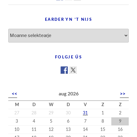
EARDER YN ’T NIJS
Earder
yn
’t
nijs
FOLGJE ÚS
<<
aug 2026
>>
M
D
W
D
V
Z
Z
27
28
29
30
31
1
2
3
4
5
6
7
8
9
10
11
12
13
14
15
16