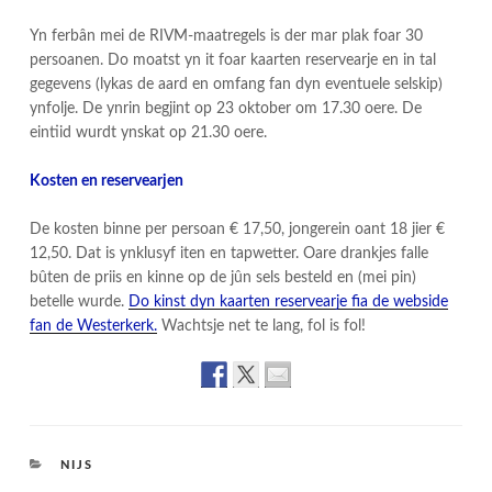
Yn ferbân mei de RIVM-maatregels is der mar plak foar 30
persoanen. Do moatst yn it foar kaarten reservearje en in tal
gegevens (lykas de aard en omfang fan dyn eventuele selskip)
ynfolje. De ynrin begjint op 23 oktober om 17.30 oere. De
eintiid wurdt ynskat op 21.30 oere.
Kosten en reservearjen
De kosten binne per persoan € 17,50, jongerein oant 18 jier €
12,50. Dat is ynklusyf iten en tapwetter. Oare drankjes falle
bûten de priis en kinne op de jûn sels besteld en (mei pin)
betelle wurde.
Do kinst dyn kaarten reservearje fia de webside
fan de Westerkerk.
Wachtsje net te lang, fol is fol!
CATEGORIES
NIJS