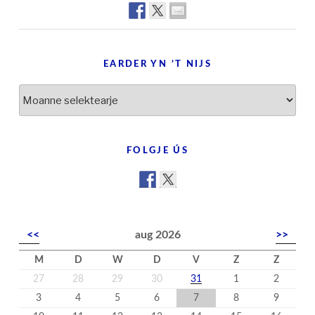
EARDER YN ’T NIJS
Earder
yn
’t
nijs
FOLGJE ÚS
<<
aug 2026
>>
M
D
W
D
V
Z
Z
27
28
29
30
31
1
2
3
4
5
6
7
8
9