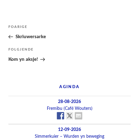
Berichtnavigatie
Folgjende
FOARIGE
pagina
Skriuwersarke
Folgjend
FOLGJENDE
berjocht
Kom yn aksje!
AGINDA
28-08-2026
Fremibu (Café Wouters)
12-09-2026
Simmerkuier – Wurden yn beweging