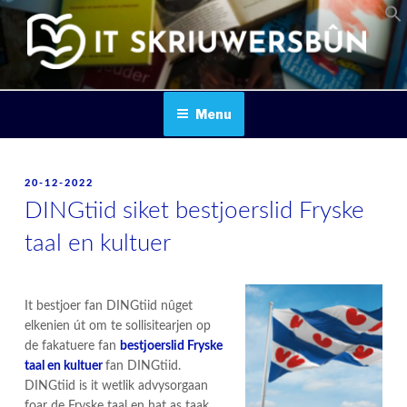
Skip
to
content
IT SKRIUWERSBOUN
Menu
POSTED
20-12-2022
ON
DINGtiid siket bestjoerslid Fryske
taal en kultuer
It bestjoer fan DINGtiid nûget
elkenien út om te sollisitearjen op
de fakatuere fan
bestjoerslid Fryske
taal en kultuer
fan DINGtiid.
DINGtiid is it wetlik advysorgaan
foar de Fryske taal en hat as taak