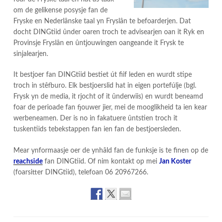
om de gelikense posysje fan de
Fryske en Nederlânske taal yn Fryslân te befoarderjen. Dat
docht DINGtiid ûnder oaren troch te advisearjen oan it Ryk en
Provinsje Fryslân en ûntjouwingen oangeande it Frysk te
sinjalearjen.
It bestjoer fan DINGtiid bestiet út fiif leden en wurdt stipe
troch in stêfburo. Elk bestjoerslid hat in eigen portefúlje (bgl.
Frysk yn de media, it rjocht of it ûnderwiis) en wurdt beneamd
foar de perioade fan fjouwer jier, mei de mooglikheid ta ien kear
werbeneamen. Der is no in fakatuere ûntstien troch it
tuskentiids tebekstappen fan ien fan de bestjoersleden.
Mear ynformaasje oer de ynhâld fan de funksje is te finen op de
reachside
fan DINGtiid. Of nim kontakt op mei
Jan Koster
(foarsitter DINGtiid), telefoan 06 20967266.