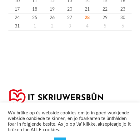
10
11
12
13
14
15
16
17
18
19
20
21
22
23
24
25
26
27
28
29
30
31
1
2
3
4
5
6
Wy brûke op ús webside cookies om jo in goed wurkjende
webside oanbiede te kinnen, en jo foarkarren te ûnthâlden
foar in folgjende besite. As jo op ‘Ja’ klikke, akseptearje jo it
brûken fan ALLE cookies.
Privacyferklearring
Cookieferklearing /
©2020