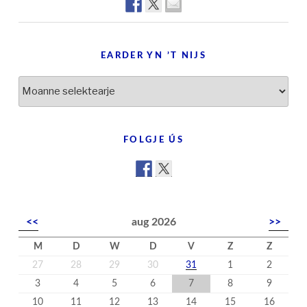
EARDER YN ’T NIJS
Earder
yn
’t
nijs
FOLGJE ÚS
<<
aug 2026
>>
M
D
W
D
V
Z
Z
27
28
29
30
31
1
2
3
4
5
6
7
8
9
10
11
12
13
14
15
16