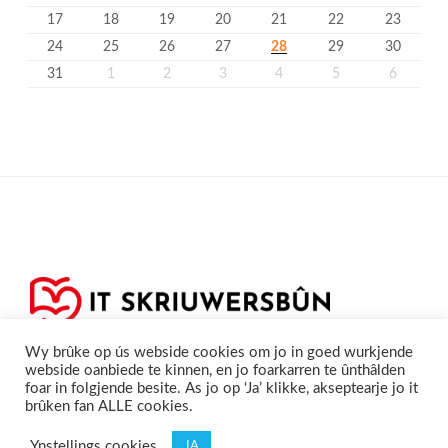
17
18
19
20
21
22
23
24
25
26
27
28
29
30
31
1
2
3
4
5
6
Wy brûke op ús webside cookies om jo in goed wurkjende
webside oanbiede te kinnen, en jo foarkarren te ûnthâlden
foar in folgjende besite. As jo op ‘Ja’ klikke, akseptearje jo it
brûken fan ALLE cookies.
Privacyferklearring
Cookieferklearing /
©2020
Skriuwersboun.nl
Ynstellings cookies
JA