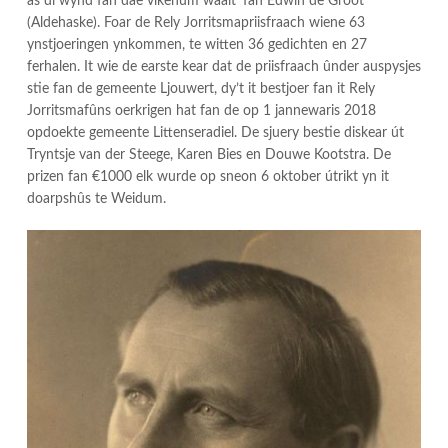
as di wynd fan dae vlkenum waait’ fan Edwin de Groot
(Aldehaske). Foar de Rely Jorritsmapriisfraach wiene 63
ynstjoeringen ynkommen, te witten 36 gedichten en 27
ferhalen. It wie de earste kear dat de priisfraach ûnder auspysjes
stie fan de gemeente Ljouwert, dy’t it bestjoer fan it Rely
Jorritsmafûns oerkrigen hat fan de op 1 jannewaris 2018
opdoekte gemeente Littenseradiel. De sjuery bestie diskear út
Tryntsje van der Steege, Karen Bies en Douwe Kootstra. De
prizen fan €1000 elk wurde op sneon 6 oktober útrikt yn it
doarpshûs te Weidum.