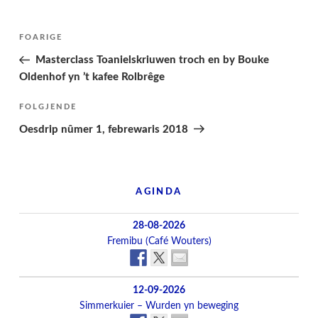
Berichtnavigatie
Folgjende
FOARIGE
pagina
Masterclass Toanielskriuwen troch en by Bouke
Oldenhof yn ’t kafee Rolbrêge
Folgjend
FOLGJENDE
berjocht
Oesdrip nûmer 1, febrewaris 2018
AGINDA
28-08-2026
Fremibu (Café Wouters)
12-09-2026
Simmerkuier – Wurden yn beweging