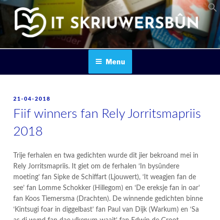
Skip
to
content
IT SKRIUWERSBOUN
Menu
POSTED
21-04-2018
ON
Fiif winners fan Rely Jorritsmapriis
2018
Trije ferhalen en twa gedichten wurde dit jier bekroand mei in
Rely Jorritsmapriis. It giet om de ferhalen ‘In bysûndere
moeting’ fan Sipke de Schiffart (Ljouwert), ‘It weagjen fan de
see’ fan Lomme Schokker (Hillegom) en ‘De ereksje fan in oar’
fan Koos Tiemersma (Drachten). De winnende gedichten binne
‘Kintsugi foar in diggelbast’ fan Paul van Dijk (Warkum) en ‘Sa