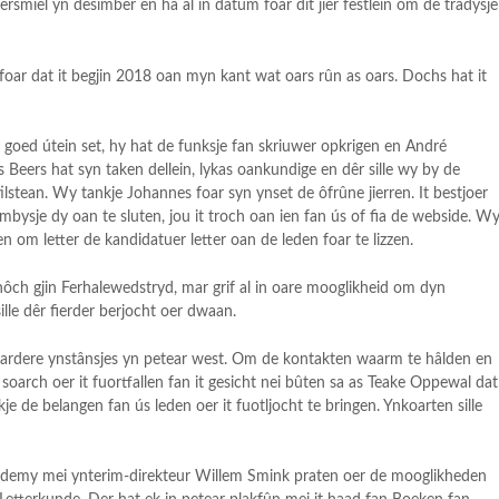
smiel yn desimber en ha al in datum foar dit jier fêstlein om de tradysje
ar dat it begjin 2018 oan myn kant wat oars rûn as oars. Dochs hat it
 goed útein set, hy hat de funksje fan skriuwer opkrigen en André
 Beers hat syn taken dellein, lykas oankundige en dêr sille wy by de
tean. Wy tankje Johannes foar syn ynset de ôfrûne jierren. It bestjoer
mbysje dy oan te sluten, jou it troch oan ien fan ús of fia de webside. W
 om letter de kandidatuer letter oan de leden foar te lizzen.
gernôch gjin Ferhalewedstryd, mar grif al in oare mooglikheid om dyn
lle dêr fierder berjocht oer dwaan.
 meardere ynstânsjes yn petear west. Om de kontakten waarm te hâlden en
 soarch oer it fuortfallen fan it gesicht nei bûten sa as Teake Oppewal dat
je de belangen fan ús leden oer it fuotljocht te bringen. Ynkoarten sille
kademy mei ynterim-direkteur Willem Smink praten oer de mooglikheden