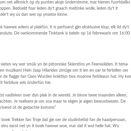
rom net allinnich op dy punten aksje ûndernimme, mar hienen fuortdaliks
roppen. Bedoeld foar leden dy’t graach meitinke wolle, leden dy’t it
 dêr’t wy ús dan wer op ynsette kinne.
awwe wilens al plakfûn. It is perfoarst gjin eksklusive klup, elk lid dy’t
oanslute. De oankommende Tinktank is belein op 16 febrewaris om 16:00
je?) sieten wy wer smûk yn de pittoreske Skierstins yn Feanwâlden. It tema
 en muzikant Hein Jaap Hilarides útnûge om it ien en oar te fertellen oer
nder de flagge fan Oare Wurden krektlyn twa moanne ferbleaun hat. Hy ko
 it ferbliuw sels ûnderfûn hie.
atst nadinken over dyn plak in de wereld. Je binne twee maanden alleen,
chten. Je realisere je om soa maar te sêgen je aigen bewustwezen. De
skrivend út de gedachte komme.”
te boek Trekker fan Troje dat gie oer de studintetiid fan de haadpersoan,
er eins earst net yn it boek hawwe woe, mar dat it wol helle hat. Wy