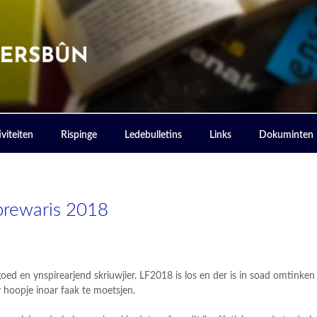
ERSBOUN
viteiten
Rispinge
Ledebulletins
Links
Dokuminten
brewaris 2018
 goed en ynspirearjend skriuwjier. LF2018 is los en der is in soad omtinken
y hoopje inoar faak te moetsjen.