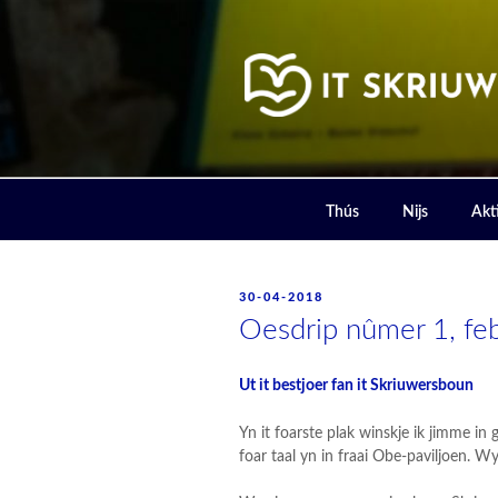
Skip
to
content
IT SKRIUW
Thús
Nijs
Akti
POSTED
30-04-2018
ON
Oesdrip nûmer 1, fe
Ut it bestjoer fan it Skriuwersboun
Yn it foarste plak winskje ik jimme in
foar taal yn in fraai Obe-paviljoen. W