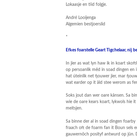
Lokaasje en tiid folgje.
André Looijenga
Algemien bestjoerslid
*
Efkes foarstelle Geart Tigchelaar, nij b
In jier as wat lyn haw ik in koart sko
op persoanlik mêd in soad dingen en 
hat úteinlik net fjouwer jier, mar fjo
wat earder op it âld stee werom as fe
Soks jout dan wer oare kânsen. Sa bin 
wie de oare kears koart, lykwols hie 
meitsjen.
Sa binne der al in soad dingen foarby 
fraach oft de foarm fan it Boun sels 
gauwernôch posityf antwurd op jûn. Der