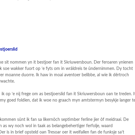
estjoerslid
ftke sit nommen yn it bestjoer fan it Skriuwersboun. Der feroaren ynienen
ik soe wakker fuort op ’e fyts om in wrâldreis te ûndernimmen. Dy tocht
uwer moanne duorre. Ik haw in moai aventoer belibbe, al wie ik dêrtroch
rwachte.
ik op ’e nij frege om as bestjoerslid fan it Skriuwersboun oan te treden. I
it my goed foldien, dat ik woe no graach myn amtstermyn besykje langer t
kommen sûnt ik fan sa likernôch septimber ferline jier ôf meidraai. De
en as wy noch wol in taak as belangebehertiger ferfolje, waard
 is in brief opsteld oan Tresoar oer it weifallen fan de funksje sa’t