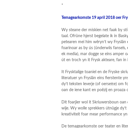
*
Temagearkomste 19 april 2018 oer Frysk
Wy steane der miskien net faak by stil,
taal. Ofrûne hjerst begelate ik in Ba
petearen mei him wêryn’t wy Fryslân e
foarinoar as by ús (ûnderwiis fansels,
ek media), mar dogge se eins amper o
út en troch yn it Frysk akteare, fan in
It Frysktalige toaniel en de Fryske sk
literatuer yn Fryslân eins fierstente y
dy’t teksten leverje (of oersette) om 
oan de iene kant en poëzij en proaza 
Dit foarjier wol it Skriuwersboun oan 
wije. Wy wolle sprekkers útnûgje dy’t
kreativiteit foar mear performance yn d
De temagearkomste oer teater en litera