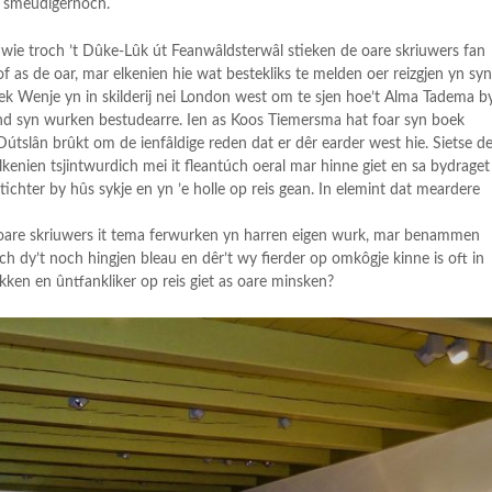
e smeudigernôch.
ge wie troch ’t Dûke-Lûk út Feanwâldsterwâl stieken de oare skriuwers fan
of as de oar, mar elkenien hie wat bestekliks te melden oer reizgjen yn sy
ek Wenje yn in skilderij nei London west om te sjen hoe’t Alma Tadema b
nd syn wurken bestudearre. Ien as Koos Tiemersma hat foar syn boek
útslân brûkt om de ienfâldige reden dat er dêr earder west hie. Sietse d
 elkenien tsjintwurdich mei it fleantúch oeral mar hinne giet en sa bydraget
 tichter by hûs sykje en yn ’e holle op reis gean. In elemint dat meardere
’t oare skriuwers it tema ferwurken yn harren eigen wurk, mar benammen
ach dy’t noch hingjen bleau en dêr’t wy fierder op omkôgje kinne is oft in
akken en ûntfankliker op reis giet as oare minsken?