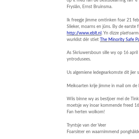
op it mêd fan de bestudearring fan ’e
Fryslân, Ernst Bruinsma.
Ik freegje jimme omtinken foar 21 fe
Slieker, moarns en jûns. By de earste f
http://www.eblt.nl
. Yn dizze platfoar
wurklist dêr stiet
The Minority Safe P
As Skriuwersboun sille wy op 16 april
yntrodusees.
Us algemiene ledegearkomste dit jier 
Meikoarten krije jimme in mail om de 
Wiis binne wy as bestjoer mei de Tink
moetsje wy inoar kommende freed 16 
Fan herten wolkom!
Tryntsje van der Veer
Foarsitter en waarnimmend ponghâld