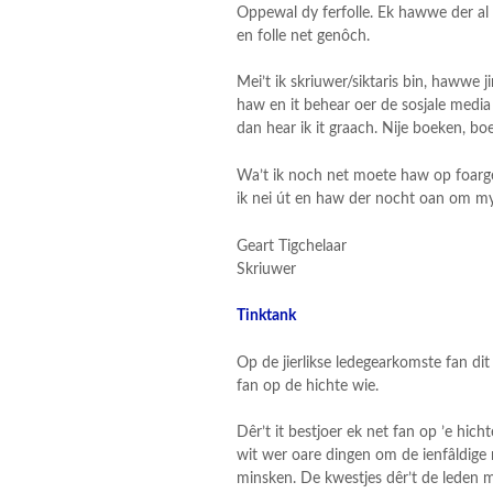
Oppewal dy ferfolle. Ek hawwe der al f
en folle net genôch.
Mei’t ik skriuwer/siktaris bin, hawwe 
haw en it behear oer de sosjale medi
dan hear ik it graach. Nije boeken, bo
Wa’t ik noch net moete haw op foargea
ik nei út en haw der nocht oan om my 
Geart Tigchelaar
Skriuwer
Tinktank
Op de jierlikse ledegearkomste fan dit 
fan op de hichte wie.
Dêr’t it bestjoer ek net fan op ’e hi
wit wer oare dingen om de ienfâldige
minsken. De kwestjes dêr’t de leden 