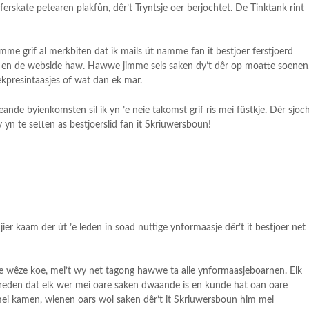
erskate petearen plakfûn, dêr’t Tryntsje oer berjochtet. De Tinktank rint
jimme grif al merkbiten dat ik mails út namme fan it bestjoer ferstjoerd
a en de webside haw. Hawwe jimme sels saken dy’t dêr op moatte soenen
ekpresintaasjes of wat dan ek mar.
nde byienkomsten sil ik yn ’e neie takomst grif ris mei fûstkje. Dêr sjoc
yn te setten as bestjoerslid fan it Skriuwersboun!
jier kaam der út ’e leden in soad nuttige ynformaasje dêr’t it bestjoer net
chte wêze koe, mei’t wy net tagong hawwe ta alle ynformaasjeboarnen. Elk
 reden dat elk wer mei oare saken dwaande is en kunde hat oan oare
mei kamen, wienen oars wol saken dêr’t it Skriuwersboun him mei