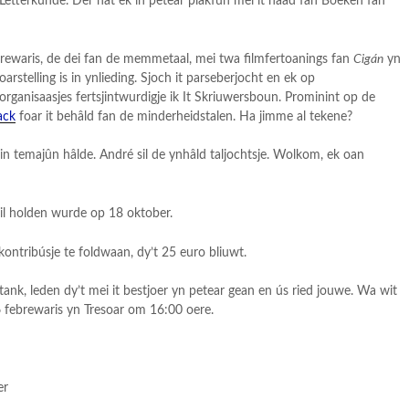
 Letterkunde. Der hat ek in petear plakfûn mei it haad fan Boeken fan
brewaris, de dei fan de memmetaal, mei twa filmfertoanings fan
Cigán
yn
oarstelling is in ynlieding. Sjoch it parseberjocht en ek op
morganisaasjes fertsjintwurdigje ik It Skriuwersboun. Prominint op de
ack
foar it behâld fan de minderheidstalen. Ha jimme al tekene?
 in temajûn hâlde. André sil de ynhâld taljochtsje. Wolkom, ek oan
sil holden wurde op 18 oktober.
kontribúsje te foldwaan, dy’t 25 euro bliuwt.
tank, leden dy’t mei it bestjoer yn petear gean en ús ried jouwe. Wa wit
febrewaris yn Tresoar om 16:00 oere.
er