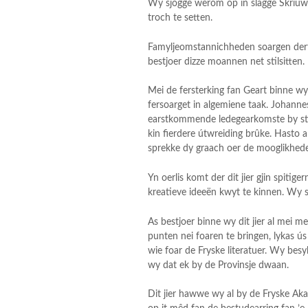
Wy sjogge werom op in slagge Skriuwer
troch te setten.
Famyljeomstannichheden soargen derfo
bestjoer dizze moannen net stilsitten.
Mei de fersterking fan Geart binne wy
fersoarget in algemiene taak. Johannes
earstkommende ledegearkomste by stils
kin fierdere útwreiding brûke. Hasto a
sprekke dy graach oer de mooglikheden
Yn oerlis komt der dit jier gjin spiti
kreatieve ideeën kwyt te kinnen. Wy si
As bestjoer binne wy dit jier al mei
punten nei foaren te bringen, lykas ús
wie foar de Fryske literatuer. Wy besyk
wy dat ek by de Provinsje dwaan.
Dit jier hawwe wy al by de Fryske A