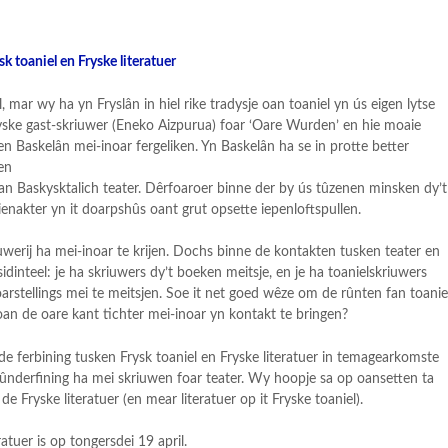
 toaniel en Fryske literatuer
 mar wy ha yn Fryslân in hiel rike tradysje oan toaniel yn ús eigen lytse
skyske gast-skriuwer (Eneko Aizpurua) foar ‘Oare Wurden’ en hie moaie
n Baskelân mei-inoar fergeliken. Yn Baskelân ha se in protte better
 en
an Baskysktalich teater. Dêrfoaroer binne der by ús tûzenen minsken dy’t
 ienakter yn it doarpshûs oant grut opsette iepenloftspullen.
riuwerij ha mei-inoar te krijen. Dochs binne de kontakten tusken teater en
nsidinteel: je ha skriuwers dy’t boeken meitsje, en je ha toanielskriuwers
foarstellings mei te meitsjen. Soe it net goed wêze om de rûnten fan toanie
oan de oare kant tichter mei-inoar yn kontakt te bringen?
de ferbining tusken Frysk toaniel en Fryske literatuer in temagearkomste
 ûnderfining ha mei skriuwen foar teater. Wy hoopje sa op oansetten ta
e Fryske literatuer (en mear literatuer op it Fryske toaniel).
tuer is op tongersdei 19 april.