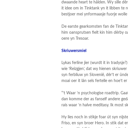
dwaande heart te hâlden. Wy sille dê
it idee om in Tinktank yn it libben te 
bestjoer mei ynformaasje fuorje wolle
De earste gearkomsten fan de Tinktank h
him oansprutsen fielt kin him dêrby 
oere yn Tresoar.
Skriuwersmiel
Lykas ferline jier (wurdt it in tradys
wie ‘Reizgjen’, dat wy hienen skriuwer
syn ferbliuw yn Slovenië, dêr’t er û
moai oer it lân sels fertelle en hoe’t er
“’t Waar ’n psychologise roadtrip. Ga
dan komme der as fanself andere geda
rais waar ’n halve meditasy. Ik most 
Hy lies noch in stikje foar út syn nijs
Friso, en syn broer Hero. In stik dat 