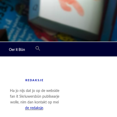
Oer it Bûn
REDAKSJE
Ha jo nijs dat jo op de webside
fan it Skriuwersbûn publisearje
wolle, nim dan kontakt op mei
de redaksje
.