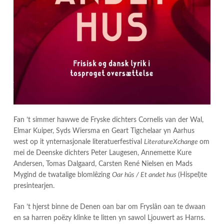
Fan ’t simmer hawwe de Fryske dichters Cornelis van der Wal,
Elmar Kuiper, Syds Wiersma en Geart Tigchelaar yn Aarhus
west op it ynternasjonale literatuerfestival
LiteratureXchange
om
mei de Deenske dichters Peter Laugesen, Annemette Kure
Andersen, Tomas Dalgaard, Carsten René Nielsen en Mads
Mygind de twatalige blomlêzing
Oar hûs / Et andet hus
(Hispel)te
presintearjen.
Fan ’t hjerst binne de Denen oan bar om Fryslân oan te dwaan
en sa harren poëzy klinke te litten yn sawol Ljouwert as Harns.