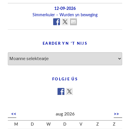
12-09-2026
Simmerkuier – Wurden yn beweging
EARDER YN ’T NIJS
Earder
yn
’t
nijs
FOLGJE ÚS
<<
aug 2026
>>
M
D
W
D
V
Z
Z