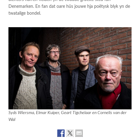
Denemarken. En fan dat oare hûs jouwe hja poëtysk blyk yn de
twatalige bondel.
Syds Wiersma, Elmar Kuiper, Geart Tigchelaar en Cornelis van der
Wal