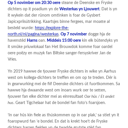
Op 5 novimber om 20:30 oere
steane de Deenske en Fryske
dichters op it poadium yn de
Westerkas yn Ljouwert
. Dat is yn
it wykein dat der rûnom omtinken is foar de Gysbert
Japicxpriisútrikking. Kaartsjes binne fergees, mar moatte al
besteld wurde:
https://explore-the-
north.nl/nl/pagina/westerkas
.
Op 7 novimber
dogge hja de
havenstêd
Harns
oan.
Middeis 15:00 oere
kin elk bûtendyks yn
it smûke priuwlokaal fan Het Brouwdok komme foar oardel
oere poëzy en muzyk fan Biltske sanger-fersyskriver Jan de
Vries.
Yn 2019 hawwe de fjouwer Fryske dichters in wike yn Aarhus
west om kollega-dichters te treffen en om op te treden. Dêr is
in gearwurking mei de fiif Deenske dichters út fuortkommen. Sa
hawwe hja dwaande west om inoars wurk oer te setten,
fjouwer fan elke dichter mei as einresultaat
Oar hûs / Et andet
hus
. Geart Tigchelaar hat de bondel fan foto’s foarsjoen.
‘In oar hûs kin fiele as thúskommen op in oar plak,’ sa stiet yn it
foaropwurd fan ’e bondel. En dat is krekt hoe’t de Fryske
dichters harren fielden yn de twadde grutste stêd fan