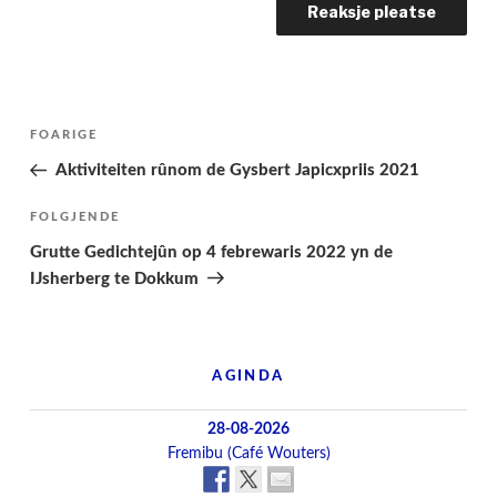
Berichtnavigatie
Folgjende
FOARIGE
pagina
Aktiviteiten rûnom de Gysbert Japicxpriis 2021
Folgjend
FOLGJENDE
berjocht
Grutte Gedichtejûn op 4 febrewaris 2022 yn de
IJsherberg te Dokkum
AGINDA
28-08-2026
Fremibu (Café Wouters)