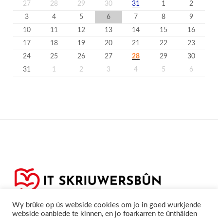
27
28
29
30
31
1
2
3
4
5
6
7
8
9
10
11
12
13
14
15
16
17
18
19
20
21
22
23
24
25
26
27
28
29
30
31
1
2
3
4
5
6
Wy brûke op ús webside cookies om jo in goed wurkjende
webside oanbiede te kinnen, en jo foarkarren te ûnthâlden