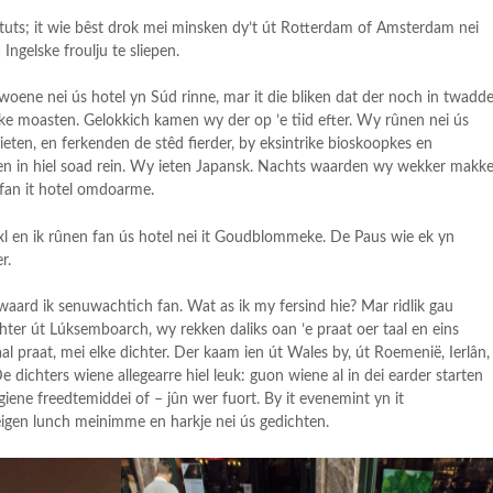
rstuts; it wie bêst drok mei minsken dy’t út Rotterdam of Amsterdam nei
 Ingelske froulju te sliepen.
oene nei ús hotel yn Súd rinne, mar it die bliken dat der noch in twadd
kke moasten. Gelokkich kamen wy der op ’e tiid efter. Wy rûnen nei ús
lieten, en ferkenden de stêd fierder, by eksintrike bioskoopkes en
en in hiel soad rein. Wy ieten Japansk. Nachts waarden wy wekker makk
 fan it hotel omdoarme.
 Axl en ik rûnen fan ús hotel nei it Goudblommeke. De Paus wie ek yn
r.
waard ik senuwachtich fan. Wat as ik my fersind hie? Mar ridlik gau
ter út Lúksemboarch, wy rekken daliks oan ’e praat oer taal en eins
l praat, mei elke dichter. Der kaam ien út Wales by, út Roemenië, Ierlân,
e dichters wiene allegearre hiel leuk: guon wiene al in dei earder starten
iene freedtemiddei of – jûn wer fuort. By it evenemint yn it
gen lunch meinimme en harkje nei ús gedichten.