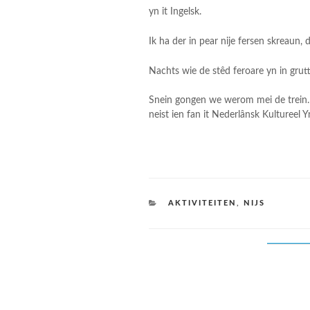
yn it Ingelsk.
Ik ha der in pear nije fersen skreaun, d
Nachts wie de stêd feroare yn in grutte
Snein gongen we werom mei de trein. Yn
neist ien fan it Nederlânsk Kultureel Y
CATEGORIES
AKTIVITEITEN
,
NIJS