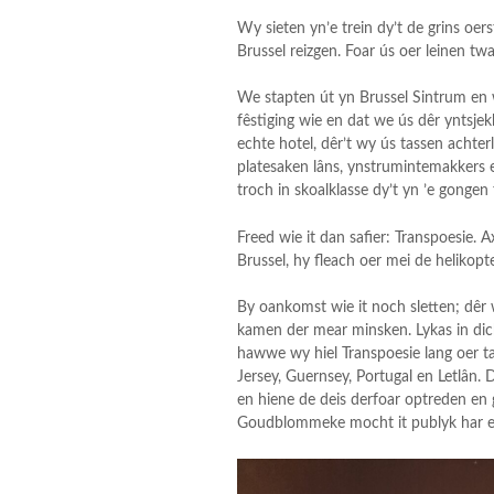
Wy sieten yn’e trein dy’t de grins oe
Brussel reizgen. Foar ús oer leinen twa
We stapten út yn Brussel Sintrum en w
fêstiging wie en dat we ús dêr yntsje
echte hotel, dêr’t wy ús tassen achter
platesaken lâns, ynstrumintemakkers 
troch in skoalklasse dy’t yn ’e gongen
Freed wie it dan safier: Transpoesie.
Brussel, hy fleach oer mei de helikopte
By oankomst wie it noch sletten; dêr 
kamen der mear minsken. Lykas in dich
hawwe wy hiel Transpoesie lang oer taa
Jersey, Guernsey, Portugal en Letlân. D
en hiene de deis derfoar optreden en g
Goudblommeke mocht it publyk har ei