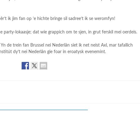
êr’t ik jim fan op ’e hichte bringe sil sadree’t ik se weromfyn!
 party-lokaasje; dat wie grappich om te sjen, in grut ferskil mei oerdeis.
 de trein fan Brussel nei Nederlân siet ik net neist Axl, mar tafallich
nstitút dy’t nei Nederlân gie foar in eroatysk evenemint.