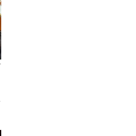
,
-
r