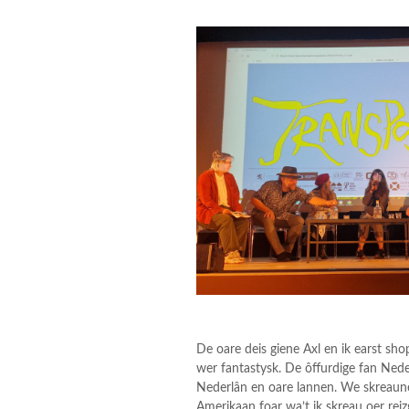
De oare deis giene Axl en ik earst sho
wer fantastysk. De ôffurdige fan Ne
Nederlân en oare lannen. We skreaunen
Amerikaan foar wa’t ik skreau oer reizgj