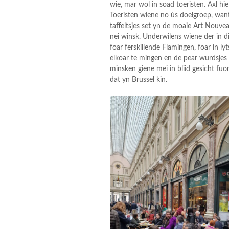
wie, mar wol in soad toeristen. Axl h
Toeristen wiene no ús doelgroep, wan
taffeltsjes set yn de moaie Art Nouve
nei winsk. Underwilens wiene der in d
foar ferskillende Flamingen, foar in ly
elkoar te mingen en de pear wurdsjes d
minsken giene mei in bliid gesicht fuo
dat yn Brussel kin.