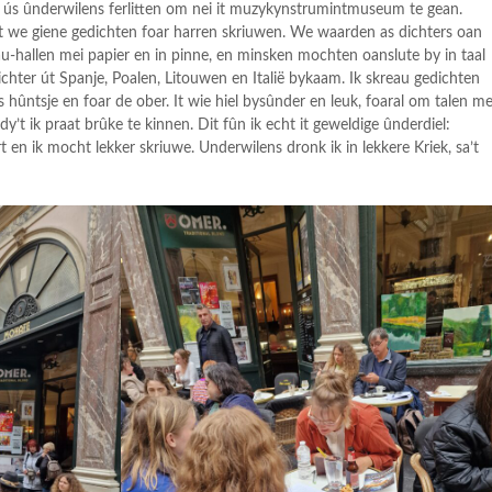
ie ús ûnderwilens ferlitten om nei it muzykynstrumintmuseum te gean.
t we giene gedichten foar harren skriuwen. We waarden as dichters oan
au-hallen mei papier en in pinne, en minsken mochten oanslute by in taal
ichter út Spanje, Poalen, Litouwen en Italië bykaam. Ik skreau gedichten
ts hûntsje en foar de ober. It wie hiel bysûnder en leuk, foaral om talen me
y’t ik praat brûke te kinnen. Dit fûn ik echt it geweldige ûnderdiel:
rt en ik mocht lekker skriuwe. Underwilens dronk ik in lekkere Kriek, sa’t