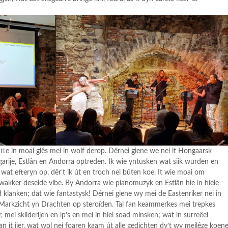
jatte in moai glês mei in wolf derop. Dêrnei giene we nei it Hongaarsk
ngarije, Estlân en Andorra optreden. Ik wie yntusken wat siik wurden en
wat efteryn op, dêr’t ik út en troch nei bûten koe. It wie moai om
 wakker deselde vibe. By Andorra wie pianomuzyk en Estlân hie in hiele
 klanken; dat wie fantastysk! Dêrnei giene wy mei de Eastenriker nei in
n Markzicht yn Drachten op steroïden. Tal fan keammerkes mei trepkes
, mei skilderijen en lp’s en mei in hiel soad minsken; wat in surreëel
n it jier, wat wol nei foaren kaam út alle gedichten dy’t wy meilêze koen