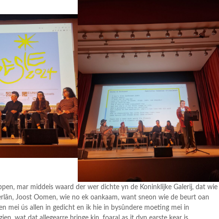
ppen, mar middeis waard der wer dichte yn de Koninklijke Galerij, dat wie
derlân, Joost Oomen, wie no ek oankaam, want sneon wie de beurt oan
 mei ús allen in gedicht en ik hie in bysûndere moeting mei in
en, wat dat allegearre bringe kin, foaral as it dyn earste kear is.