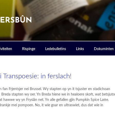
ERSBOUN
viteiten
Rispinge
Ledebulletins
Links
Dokuminten
i Transpoesie: in ferslach!
n fan Frjentsjer nei Brussel. Wy stapten op yn it tsjuster en stadichoan
n Breda stapten wy oer. Yn Breda hiene we in healoere skoft, wat betsjutt
t hawwe wy yn Fryslân net. Yn alle gefallen gjin Pumpkin Spice Latte.
drankje mei pompoen. No, it wie goar en ultraswiet, dus dat wie in