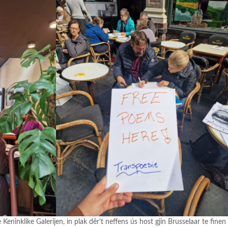
Keninklike Galerijen, in plak dêr’t neffens ús host gjin Brusselaar te finen