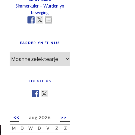
Simmerkuier – Wurden yn
beweging
e
EARDER YN ’T NIJS
e
Earder
yn
’t
nijs
FOLGJE ÚS
<<
aug 2026
>>
M
D
W
D
V
Z
Z