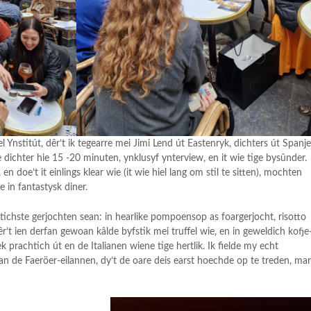
el Ynstitút, dêr’t ik tegearre mei Jimi Lend út Eastenryk, dichters út Spanje
ke dichter hie 15 -20 minuten, ynklusyf ynterview, en it wie tige bysûnder.
n doe’t it einlings klear wie (it wie hiel lang om stil te sitten), mochten
 in fantastysk diner.
htichste gerjochten sean: in hearlike pompoensop as foargerjocht, risotto
êr’t ien derfan gewoan kâlde byfstik mei truffel wie, en in geweldich kofje
ek prachtich út en de Italianen wiene tige hertlik. Ik fielde my echt
 fan de Faeröer-eilannen, dy’t de oare deis earst hoechde op te treden, ma