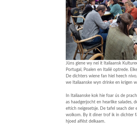
Jûns giene wy nei it Italiaansk Kulture
Portugal, Poalen en Italië optrede. El
De dichters wiene fan hiel heech nivo, e
we Italiaanske wyn drinke en krigen we
In Italiaanske kok hie foar ús de prac
as haadgerjocht en hearlike salades, d
eftich neigesetsje. De tafel seach der 
wolkom. By it diner trof ik in dichter
hjoed alfêst delkaam.