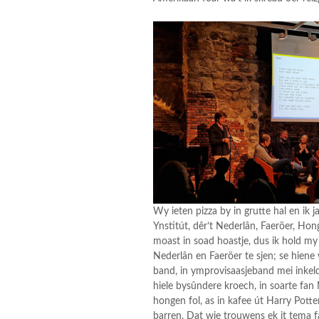
Wy ieten pizza by in grutte hal en ik 
Ynstitút, dêr’t Nederlân, Faeröer, Ho
moast in soad hoastje, dus ik hold my 
Nederlân en Faeröer te sjen; se hiene
band, in ymprovisaasjeband mei inkeld
hiele bysûndere kroech, in soarte fa
hongen fol, as in kafee út Harry Potter
barren. Dat wie trouwens ek it tema fa