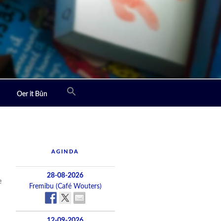
Oer it Bûn
AGINDA
28-08-2026
e
Fremibu (Café Wouters)
12-09-2026