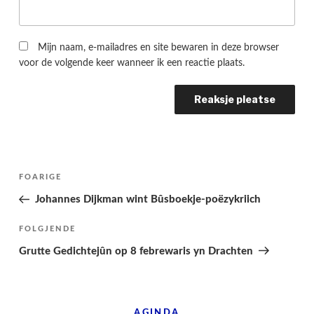
Mijn naam, e-mailadres en site bewaren in deze browser
voor de volgende keer wanneer ik een reactie plaats.
Berichtnavigatie
Folgjende
FOARIGE
pagina
Johannes Dijkman wint Bûsboekje-poëzykriich
Folgjend
FOLGJENDE
berjocht
Grutte Gedichtejûn op 8 febrewaris yn Drachten
AGINDA