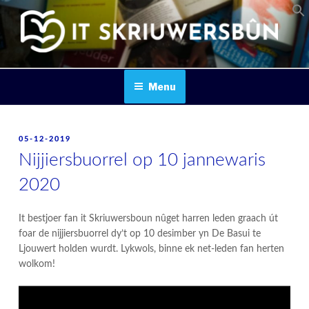
Skip
to
content
IT SKRIUWERSBOUN
Menu
POSTED
05-12-2019
ON
Nijjiersbuorrel op 10 jannewaris
2020
It bestjoer fan it Skriuwersboun nûget harren leden graach út
foar de nijjiersbuorrel dy’t op 10 desimber yn De Basui te
Ljouwert holden wurdt. Lykwols, binne ek net-leden fan herten
wolkom!