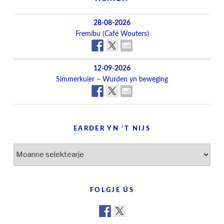
28-08-2026
Fremibu (Café Wouters)
12-09-2026
Simmerkuier – Wurden yn beweging
EARDER YN ’T NIJS
Earder
yn
’t
nijs
FOLGJE ÚS