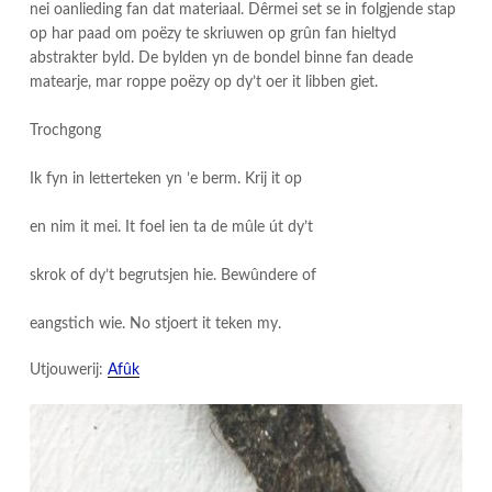
nei oanlieding fan dat materiaal. Dêrmei set se in folgjende stap
op har paad om poëzy te skriuwen op grûn fan hieltyd
abstrakter byld. De bylden yn de bondel binne fan deade
matearje, mar roppe poëzy op dy’t oer it libben giet.
Trochgong
Ik fyn in letterteken yn ’e berm. Krij it op
en nim it mei. It foel ien ta de mûle út dy’t
skrok of dy’t begrutsjen hie. Bewûndere of
eangstich wie. No stjoert it teken my.
Utjouwerij:
Afûk