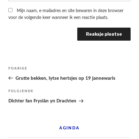
Mijn naam, e-mailadres en site bewaren in deze browser
voor de volgende keer wanneer ik een reactie plaats.
Berichtnavigatie
Folgjende
FOARIGE
pagina
Grutte bekken, lytse hertsjes op 19 jannewaris
Folgjend
FOLGJENDE
berjocht
Dichter fan Fryslân yn Drachten
AGINDA