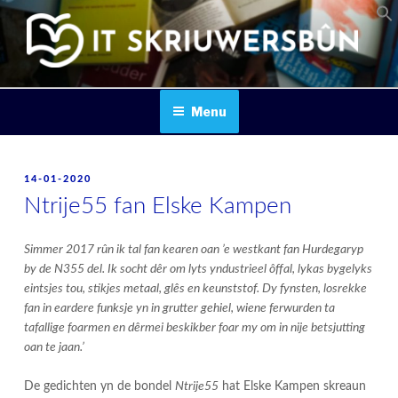
Skip
to
content
IT SKRIUWERSBOUN
Menu
POSTED
14-01-2020
ON
Ntrije55 fan Elske Kampen
Simmer 2017 rûn ik tal fan kearen oan ’e westkant fan Hurdegaryp
by de N355 del. Ik socht dêr om lyts yndustrieel ôffal, lykas bygelyks
eintsjes tou, stikjes metaal, glês en keunststof. Dy fynsten, losrekke
fan in eardere funksje yn in grutter gehiel, wiene ferwurden ta
tafallige foarmen en dêrmei beskikber foar my om in nije betsjutting
oan te jaan.’
De gedichten yn de bondel
Ntrije55
hat Elske Kampen skreaun