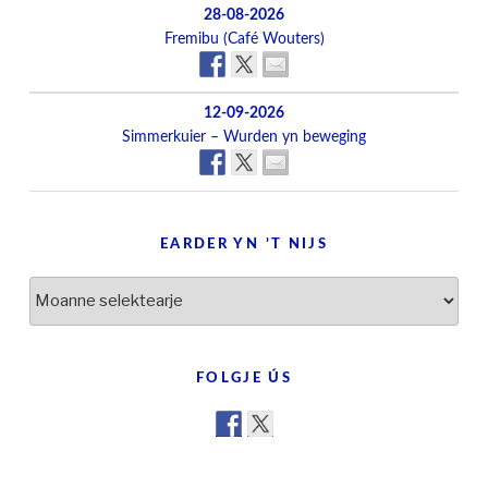
28-08-2026
Fremibu (Café Wouters)
12-09-2026
Simmerkuier – Wurden yn beweging
EARDER YN ’T NIJS
Earder
yn
’t
nijs
FOLGJE ÚS