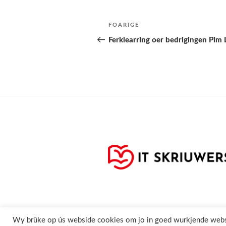
Berichtnavigatie
Folgjende
FOARIGE
pagina
Ferklearring oer bedrigingen Pi
Privacyferklearring
Cookie
Wy brûke op ús webside cookies om jo in goed wurkjende webside