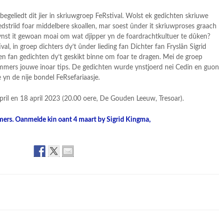
begeliedt dit jier in skriuwgroep FeRstival. Wolst ek gedichten skriuwe
edstriid foar middelbere skoallen, mar soest ûnder it skriuwproses graach
fynst it gewoan moai om wat djipper yn de foardrachtkultuer te dûken?
al, in groep dichters dy’t ûnder lieding fan Dichter fan Fryslân Sigrid
wen fan gedichten dy’t geskikt binne om foar te dragen. Mei de groep
mmers jouwe inoar tips. De gedichten wurde ynstjoerd nei Cedin en guo
 yn de nije bondel FeRsefariaasje.
april en 18 april 2023 (20.00 oere, De Gouden Leeuw, Tresoar).
mers. Oanmelde kin oant 4 maart by Sigrid Kingma,