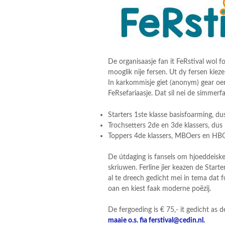
De organisaasje fan it FeRstival wol f
mooglik nije fersen. Ut dy fersen kiez
In karkommisje giet (anonym) gear oer
FeRsefariaasje. Dat sil nei de simmerf
Starters 1ste klasse basisfoarming, dus
Trochsetters 2de en 3de klassers, dus 
Toppers 4de klassers, MBOers en HBOe
De útdaging is fansels om hjoeddeiske
skriuwen. Ferline jier keazen de Starte
al te dreech gedicht mei in tema dat 
oan en kiest faak moderne poëzij.
De fergoeding is € 75,- it gedicht as 
maaie o.s. fia ferstival@cedin.nl.