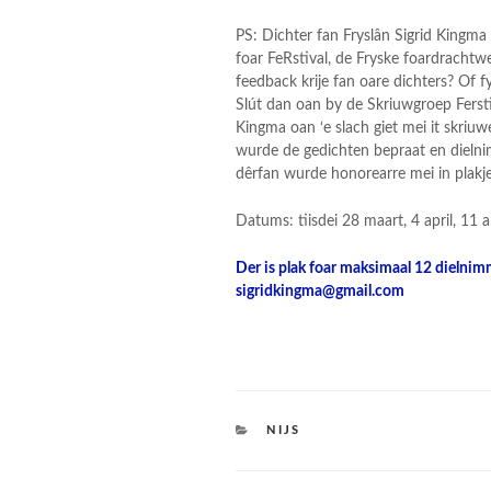
PS: Dichter fan Fryslân Sigrid Kingma 
foar FeRstival, de Fryske foardrachtw
feedback krije fan oare dichters? Of 
Slút dan oan by de Skriuwgroep Ferstiv
Kingma oan ‘e slach giet mei it skriu
wurde de gedichten bepraat en dielni
dêrfan wurde honorearre mei in plakje
Datums: tiisdei 28 maart, 4 april, 11 
Der is plak foar maksimaal 12 dielnim
sigridkingma@gmail.com
CATEGORIES
NIJS