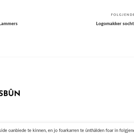
FOLGJEND
m Lammers
Logomakker socht
ferklearing /
©2020 Skriuwersboun.nl
 oanbiede te kinnen, en jo foarkarren te ûnthâlden foar in folgjen