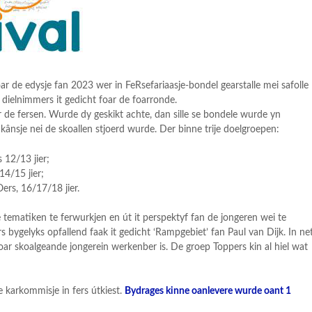
oar de edysje fan 2023 wer in FeRsefariaasje-bondel gearstalle mei safolle
e dielnimmers it gedicht foar de foarronde.
 de fersen. Wurde dy geskikt achte, dan sille se bondele wurde yn
akânsje nei de skoallen stjoerd wurde. Der binne trije doelgroepen:
 12/13 jier;
14/15 jier;
rs, 16/17/18 jier.
 tematiken te ferwurkjen en út it perspektyf fan de jongeren wei te
rs bygelyks opfallend faak it gedicht ‘Rampgebiet’ fan Paul van Dijk. In ne
foar skoalgeande jongerein werkenber is. De groep Toppers kin al hiel wat
de karkommisje in fers útkiest.
Bydrages kinne oanlevere wurde oant 1