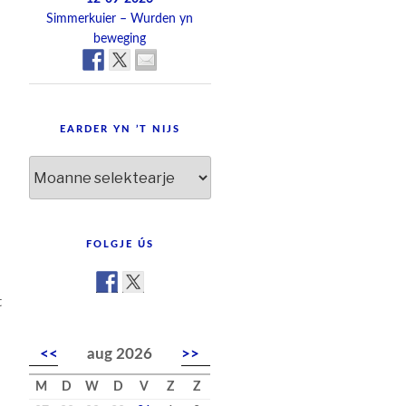
Simmerkuier – Wurden yn
beweging
EARDER YN ’T NIJS
Earder
yn
’t
nijs
FOLGJE ÚS
t
<<
aug 2026
>>
M
D
W
D
V
Z
Z