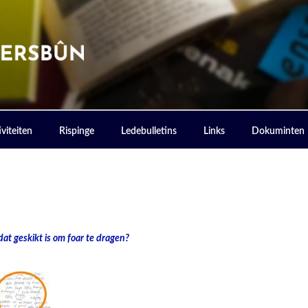
ERSBOUN
viteiten
Rispinge
Ledebulletins
Links
Dokuminten
dat geskikt is om foar te dragen?