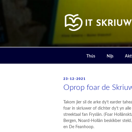
Skip
to
content
IT SKRIUW
Thús
Nijs
Akti
POSTED
23-12-2021
ON
Oprop foar de Skriu
Takom jier sil de arke dy’t earder ta
foar in skriuwer of dichter dy’t yn all
streektaal fan Fryslân. (Foar Hollâns
Bergen, Noard-Hollân beskikber steld
en De Feanhoop.