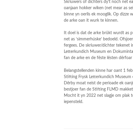
Skriuwers of dichters dy’t noch net e
oanjaan hokker wiken (net mear as seis
binne yn oerlis ek mooglik. Op dizze 
de arke oan it wurk te kinnen.
It doel is dat de arke brûkt wurdt as p
net as ‘simmerhúske’ bedoeld. Ofsjoen 
fergees. De skriuwer/dichter tekenet i
Letterkundich Museum en Dokumintaas
fan de arke en de fêste lêsten dêrfoa
Belangstellenden kinne har oant 1 feb
Stifting Frysk Letterkundich Museu
Dêrby moat neist de perioade ek oanjû
bestjoer fan de Stifting FLMD makket 
Mocht it yn 2022 net slagje om plak t
iepensteld.