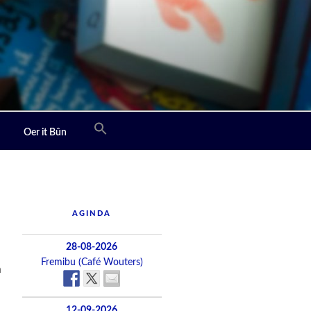
Oer it Bûn
AGINDA
28-08-2026
Fremibu (Café Wouters)
n
12-09-2026