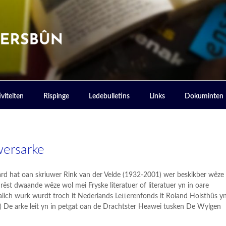
ERSBOUN
viteiten
Rispinge
Ledebulletins
Links
Dokuminten
wersarke
heard hat oan skriuwer Rink van der Velde (1932-2001) wer beskikber wêze
e rêst dwaande wêze wol mei Fryske literatuer of literatuer yn in oare
ktalich wurk wurdt troch it Nederlands Letterenfonds it Roland Holsthûs y
.) De arke leit yn in petgat oan de Drachtster Heawei tusken De Wylgen