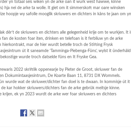
arder yn totaal seis wiken yn de arke oan it wurk west hawwe, kinne
) hja nei de arke ta wolle. It giet om it simmerskoft mar oare winsken
wize hoopje wy safolle mooglik skriuwers en dichters in kâns te jaan om y
lak dêr’t de skriuwers en dichters alle gelegenheid krije om te wurkjen. It i
fan de kosten foar iten, drinken en telefoan is it ferbliuw yn de arke
n hierkontrakt, mar de hier wurdt betelle troch de Stifting Frysk
jesintrum út it saneamde ‘Tamminga-Piebenga-Fûns’, wylst it ûnderhâld
r bekostige wurde troch datselde fûns en It Fryske Gea.
rewaris 2022 skriftlik oppenearje by Pieter de Groot, skriuwer fan de
m en Dokumintaasjesintrum, De Koarte Baan 11, 8731 DX Wommels.
n wurde wat de skriuwer/dichter fan doel is te dwaan. In kommisje út it
de kar hokker skriuwers/dichters fan de arke gebrûk meitsje kinne.
e krijen, ek yn 2023 wurdt de arke wer foar skriuwers en dichters