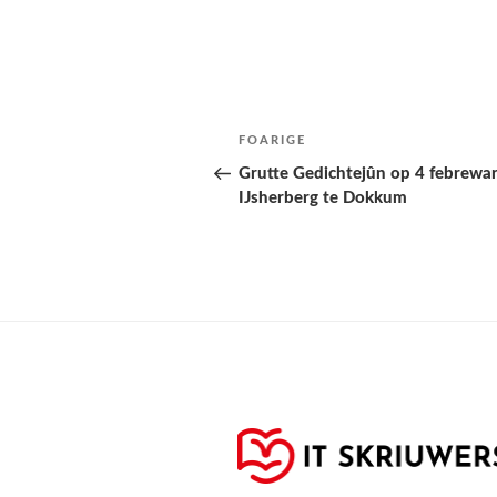
Berichtnavigatie
Folgjende
FOARIGE
pagina
Grutte Gedichtejûn op 4 febrewar
IJsherberg te Dokkum