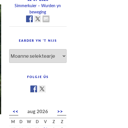
Simmerkuier – Wurden yn
beweging
EARDER YN ’T NIJS
Earder
yn
’t
nijs
FOLGJE ÚS
<<
aug 2026
>>
M
D
W
D
V
Z
Z