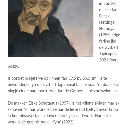
in portret
makke fan
Eeltsje
Hettinga.
Hettinga
(1955) krige
ferline jier
de Gysbert
Japicxpriis
2021 foar
poëzy.
It portret (oaljeferve op linnen fan 59,5 by 59,5 sm.) is te
bewûnderjen yn de Gysbert Japicxseal fan Tresoar. Yn dizze seal
hingje ek de oare portretten fan de Gysbert Japicxpriiswinners.
De makker, Elske Schotanus (1957), is net allinne skilder, mar ek
skriuwer. Yn har wurk leit se har de lêste tiid hieltyd mear ta op
in kombinaasje fan skriuwend en byldzjend wurk. Har lêste
wurk is de graphic novel ‘Kyra’ (2022).