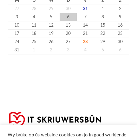
M
D
W
D
V
Z
Z
27
28
29
30
31
1
2
3
4
5
6
7
8
9
10
11
12
13
14
15
16
17
18
19
20
21
22
23
24
25
26
27
28
29
30
31
1
2
3
4
5
6
Wy brûke op ús webside cookies om jo in goed wurkjende