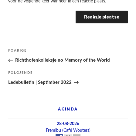
voor de volgende keer wanneer ik een reactie plaats.
Berichtnavigatie
Folgjende
FOARIGE
pagina
Richthofenkolleksje no Memory of the World
Folgjend
FOLGJENDE
berjocht
Ledebulletin | Septimber 2022
AGINDA
28-08-2026
Fremibu (Café Wouters)