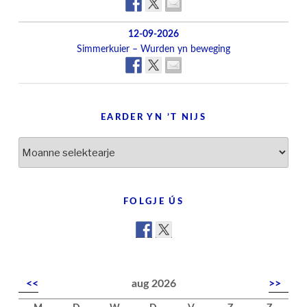
12-09-2026
Simmerkuier – Wurden yn beweging
EARDER YN ’T NIJS
Earder
yn
’t
nijs
FOLGJE ÚS
<<
aug 2026
>>