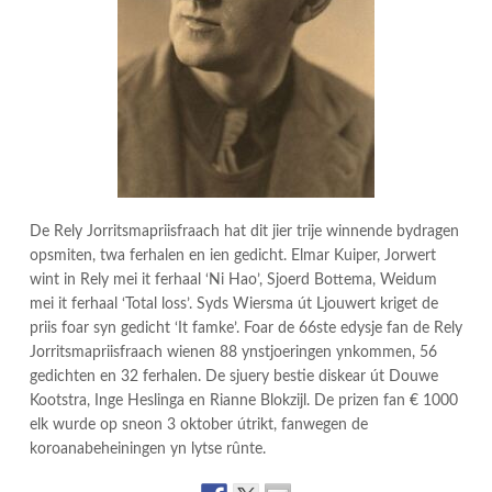
De Rely Jorritsmapriisfraach hat dit jier trije winnende bydragen
opsmiten, twa ferhalen en ien gedicht. Elmar Kuiper, Jorwert
wint in Rely mei it ferhaal ‘Ni Hao’, Sjoerd Bottema, Weidum
mei it ferhaal ‘Total loss’. Syds Wiersma út Ljouwert kriget de
priis foar syn gedicht ‘It famke’. Foar de 66ste edysje fan de Rely
Jorritsmapriisfraach wienen 88 ynstjoeringen ynkommen, 56
gedichten en 32 ferhalen. De sjuery bestie diskear út Douwe
Kootstra, Inge Heslinga en Rianne Blokzijl. De prizen fan € 1000
elk wurde op sneon 3 oktober útrikt, fanwegen de
koroanabeheiningen yn lytse rûnte.