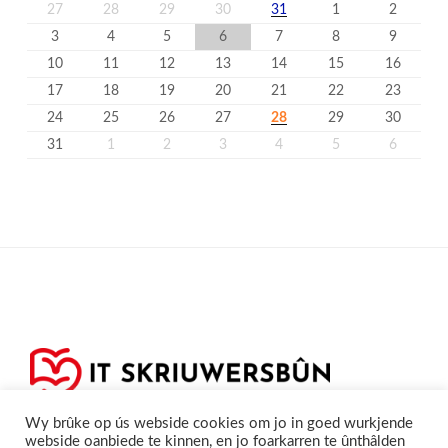
27
28
29
30
31
1
2
3
4
5
6
7
8
9
10
11
12
13
14
15
16
17
18
19
20
21
22
23
24
25
26
27
28
29
30
31
1
2
3
4
5
6
Wy brûke op ús webside cookies om jo in goed wurkjende
webside oanbiede te kinnen, en jo foarkarren te ûnthâlden