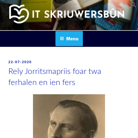
Skip
to
content
IT SKRIUWERSBOUN
Menu
POSTED
22-07-2020
ON
Rely Jorritsmapriis foar twa
ferhalen en ien fers