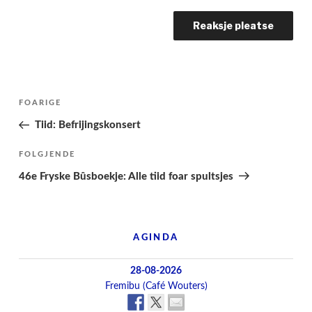
Berichtnavigatie
Folgjende
FOARIGE
pagina
Tiid: Befrijingskonsert
Folgjend
FOLGJENDE
berjocht
46e Fryske Bûsboekje: Alle tiid foar spultsjes
AGINDA
28-08-2026
Fremibu (Café Wouters)