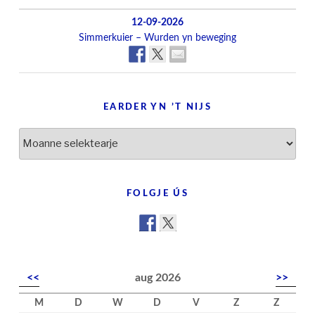
12-09-2026
Simmerkuier – Wurden yn beweging
EARDER YN ’T NIJS
Earder
yn
’t
nijs
FOLGJE ÚS
<<
aug 2026
>>
M
D
W
D
V
Z
Z