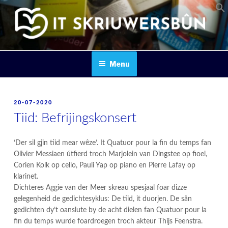
Skip
to
content
IT SKRIUWERSBOUN
Menu
POSTED
20-07-2020
ON
Tiid: Befrijingskonsert
‘Der sil gjin tiid mear wêze’. It Quatuor pour la fin du temps fan
Olivier Messiaen útfierd troch Marjolein van Dingstee op fioel,
Corien Kolk op cello, Pauli Yap op piano en Pierre Lafay op
klarinet.
Dichteres Aggie van der Meer skreau spesjaal foar dizze
gelegenheid de gedichtesyklus: De tiid, it duorjen. De sân
gedichten dy’t oanslute by de acht dielen fan Quatuor pour la
fin du temps wurde foardroegen troch akteur Thijs Feenstra.