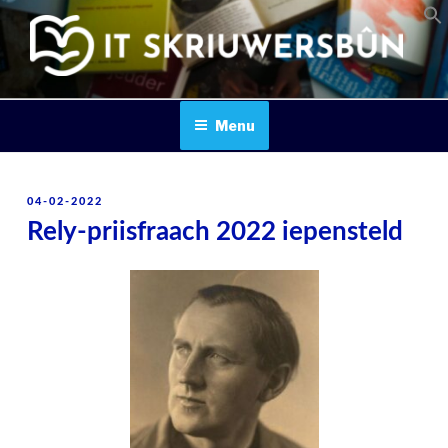
Skip
to
content
IT SKRIUWERSBOUN
Menu
POSTED
04-02-2022
ON
Rely-priisfraach 2022 iepensteld