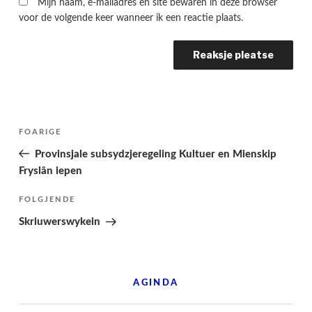
Mijn naam, e-mailadres en site bewaren in deze browser
voor de volgende keer wanneer ik een reactie plaats.
Berichtnavigatie
Folgjende
FOARIGE
pagina
Provinsjale subsydzjeregeling Kultuer en Mienskip
Fryslân iepen
Folgjend
FOLGJENDE
berjocht
Skriuwerswykein
AGINDA