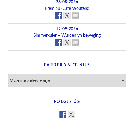
28-08-2026
Fremibu (Café Wouters)
12-09-2026
Simmerkuier – Wurden yn beweging
EARDER YN ’T NIJS
Earder
yn
’t
nijs
FOLGJE ÚS