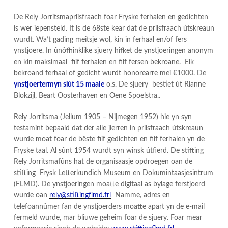
De Rely Jorritsmapriisfraach foar Fryske ferhalen en gedichten
is wer iepensteld. It is de 68ste kear dat de priisfraach útskreaun
wurdt. Wa’t gading meitsje wol, kin in ferhaal en/of fers
ynstjoere. In ûnôfhinklike sjuery hifket de ynstjoeringen anonym
en kin maksimaal fiif ferhalen en fiif fersen bekroane. Elk
bekroand ferhaal of gedicht wurdt honorearre mei €1000. De
ynstjoertermyn slút 15 maaie
o.s. De sjuery bestiet út Rianne
Blokzijl, Beart Oosterhaven en Oene Spoelstra..
Rely Jorritsma (Jellum 1905 – Nijmegen 1952) hie yn syn
testamint bepaald dat der alle jierren in priisfraach útskreaun
wurde moat foar de bêste fiif gedichten en fiif ferhalen yn de
Fryske taal. Al sûnt 1954 wurdt syn winsk útfierd. De stifting
Rely Jorritsmafûns hat de organisaasje opdroegen oan de
stifting Frysk Letterkundich Museum en Dokumintaasjesintrum
(FLMD). De ynstjoeringen moatte digitaal as bylage ferstjoerd
wurde oan
rely@stiftingflmd.frl
Namme, adres en
telefoannûmer fan de ynstjoerders moatte apart yn de e-mail
fermeld wurde, mar bliuwe geheim foar de sjuery. Foar mear