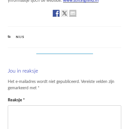
ynformaasje sjoch de webside:
www.stiftingflmd.frl
CATEGORIES
NIJS
Jou in reaksje
Het e-mailadres wordt niet gepubliceerd.
Vereiste velden zijn
gemarkeerd met
*
Reaksje
*