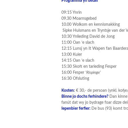
Programma yn detail
09:15 Ynrin
09.30 Moarnsgebed
10.00 Wolkom en kennismakking
Sipke Huismans en Tryntsje van der V
10:30 Ynlieding David de Jong
11:00 Oan ’e slach
12:15 Lunsj yn It Wapen fan Baardera
13:00 Kuier
14:15 Oan ’e slach
15:30 Skoft en tarieding Fesper
16:00 Fesper ‘
Rispinge
’
16:30 Ofsluting
Kosten:
€ 30,- de persoan (ynkl. kofje
Binne jo dochs ferhindere?
Dan kinne 
fanút dat wy jo bydrage foar dizze dei 
Iepenbier ferfier:
De bus (93) komt tro