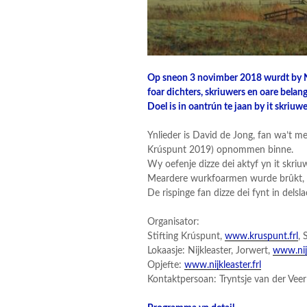
Op sneon 3 novimber 2018 wurdt by Ni
foar dichters, skriuwers en oare belan
Doel is in oantrún te jaan by it skriuwe
Ynlieder is David de Jong, fan wa’t me
Krúspunt 2019) opnommen binne.
Wy oefenje dizze dei aktyf yn it skri
Meardere wurkfoarmen wurde brûkt, b
De rispinge fan dizze dei fynt in delsla
Organisator:
Stifting Krúspunt,
www.kruspunt.frl
,
Lokaasje: Nijkleaster, Jorwert,
www.nijk
Opjefte:
www.nijkleaster.frl
Kontaktpersoan: Tryntsje van der Ve