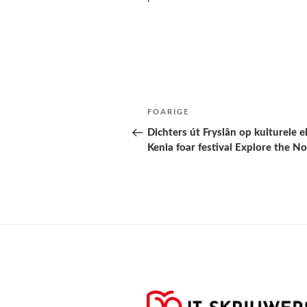
Berichtnavigatie
Folgjende
FOARIGE
pagina
Dichters út Fryslân op kulturele 
Kenia foar festival Explore the N