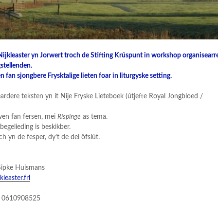
jkleaster yn Jorwert troch de Stifting Krúspunt in workshop organisearr
gstellenden.
n fan sjongbere Frysktalige lieten foar in liturgyske setting.
ardere teksten yn it Nije Fryske Lieteboek (útjefte Royal Jongbloed /
uwen fan fersen, mei
R
ispinge
as tema.
egelieding is beskikber.
ch yn de fesper, dy’t de dei ôfslút.
 Sipke Huismans
leaster.frl
er 0610908525