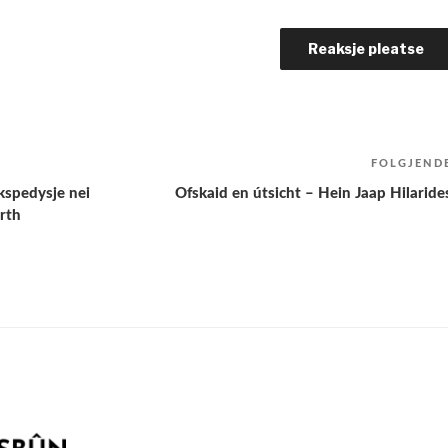
FOLGJEND
ekspedysje nei
Ofskaid en útsicht – Hein Jaap Hilaride
orth