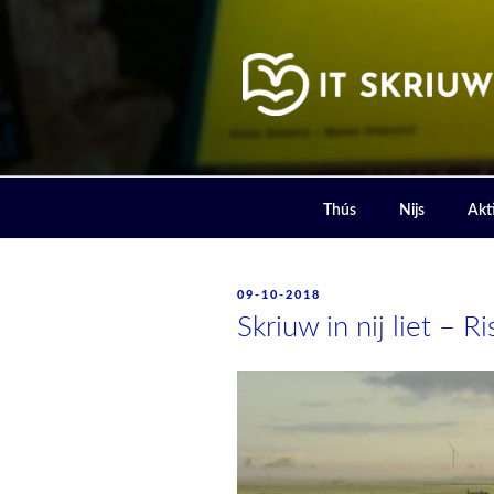
Skip
to
content
IT SKRIUW
Thús
Nijs
Akti
POSTED
09-10-2018
ON
Skriuw in nij liet – R