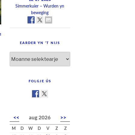
Simmerkuier – Wurden yn
beweging
e
EARDER YN ’T NIJS
Earder
yn
’t
nijs
FOLGJE ÚS
<<
aug 2026
>>
M
D
W
D
V
Z
Z