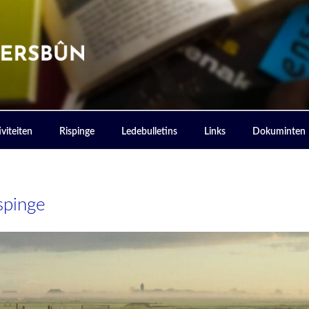
ERSBOUN
viteiten
Rispinge
Ledebulletins
Links
Dokuminten
ispinge