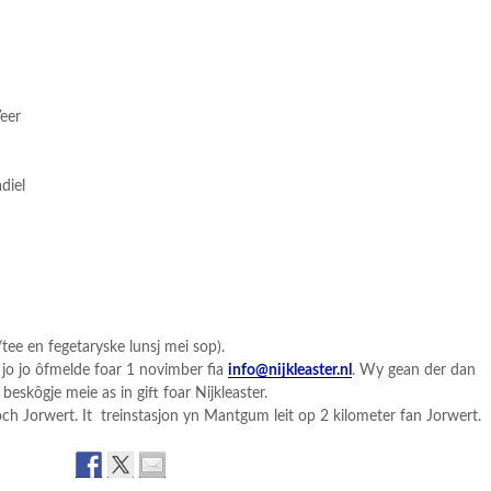
eer
diel
/tee en fegetaryske lunsj mei sop).
jo jo ôfmelde foar 1 novimber fia
info@nijkleaster.nl
. Wy gean der dan
beskôgje meie as in gift foar Nijkleaster.
ch Jorwert. It treinstasjon yn Mantgum leit op 2 kilometer fan Jorwert.