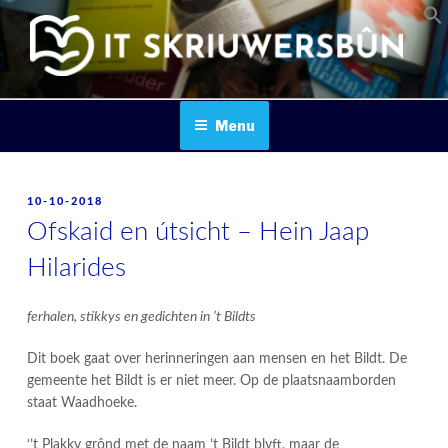
Skip
to
content
IT SKRIUWERSBOUN
Menu
POSTED
10-10-2018
ON
Ofskaid en útsicht – Hein Jaap
Hilarides
ferhalen, stikkys en gedichten in ’t Bildts
Dit boek gaat over herinneringen aan mensen en het Bildt. De
gemeente het Bildt is er niet meer. Op de plaatsnaamborden
staat Waadhoeke.
‘’t Plakky grônd met de naam ’t Bildt blyft, maar de