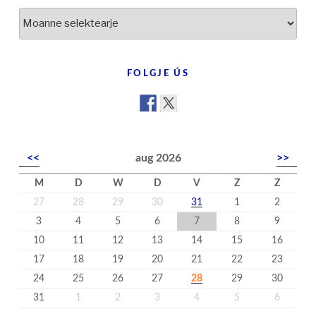
Earder
yn
’t
nijs
FOLGJE ÚS
<<
aug 2026
>>
M
D
W
D
V
Z
Z
27
28
29
30
31
1
2
3
4
5
6
7
8
9
10
11
12
13
14
15
16
17
18
19
20
21
22
23
24
25
26
27
28
29
30
31
1
2
3
4
5
6