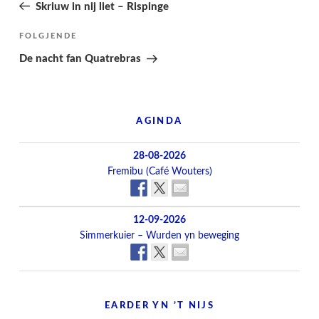
pagina
Skriuw in nij liet – Rispinge
Folgjend
FOLGJENDE
berjocht
De nacht fan Quatrebras
AGINDA
28-08-2026
Fremibu (Café Wouters)
12-09-2026
Simmerkuier – Wurden yn beweging
EARDER YN ’T NIJS