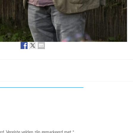
rd.
Vereiste velden zijn gemarkeerd met
*