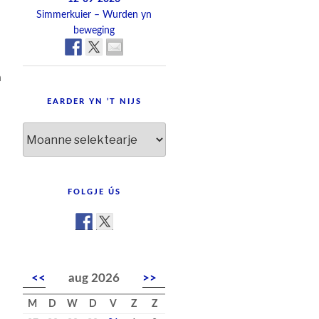
Simmerkuier – Wurden yn
beweging
n
EARDER YN ’T NIJS
Earder
yn
’t
nijs
FOLGJE ÚS
<<
aug 2026
>>
M
D
W
D
V
Z
Z