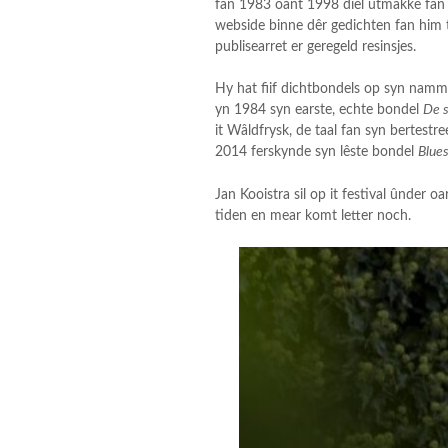
fan 1983 oant 1998 diel útmakke fan ‘e
webside binne dêr gedichten fan him te 
publisearret er geregeld resinsjes.
Hy hat fiif dichtbondels op syn nam
yn 1984 syn earste, echte bondel
De s
it Wâldfrysk, de taal fan syn bertest
2014 ferskynde syn lêste bondel
Blues
Jan Kooistra sil op it festival ûnder oa
tiden en mear komt letter noch.