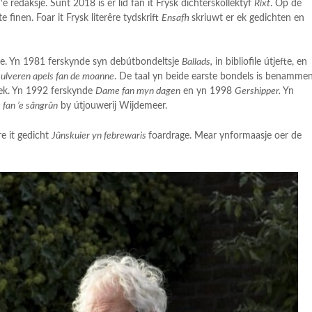
 redaksje. Sûnt 2018 is er lid fan it Frysk dichterskollektyf
Rixt
. Op de
finen. Foar it Frysk literêre tydskrift
Ensafh
skriuwt er ek gedichten en
me. Yn 1981 ferskynde syn debútbondeltsje
Ballads,
in bibliofile útjefte, en
ulveren apels fan de moanne
. De taal yn beide earste bondels is benamme
reek. Yn 1992 ferskynde
Dame fan myn dagen
en yn 1998
Gershipper.
Yn
 fan ’e sângrûn
by útjouwerij Wijdemeer.
re it gedicht
Jûnskuier yn febrewaris
foardrage. Mear ynformaasje oer de