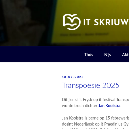
Skip
to
content
IT SKRIUW
Thús
Nijs
Akti
POSTED
18-07-2025
ON
Transpoësie 2025
Dit jier sil it Frysk op it festival Tr
wurde troch dichter
Jan Kooistra
.
Jan Kooistra is berne op 15 febrewar
dosint Nederlânsk op it Praedinius Gym