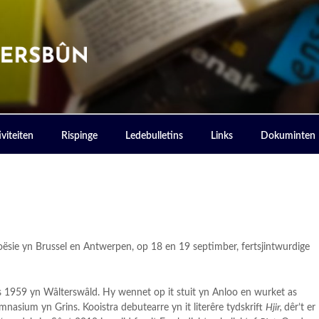
ERSBOUN
viteiten
Rispinge
Ledebulletins
Links
Dokuminten
anspoësie yn Brussel en Antwerpen, op 18 en 19 septimber, fertsjintwurdige
is 1959 yn Wâlterswâld. Hy wennet op it stuit yn Anloo en wurket as
nasium yn Grins. Kooistra debutearre yn it literêre tydskrift
Hjir,
dêr’t er