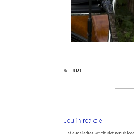
CATEGORIES
NIJS
Jou in reaksje
Het e-mailadres wordt niet gepublicee