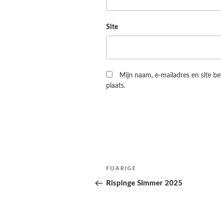
Site
Mijn naam, e-mailadres en site b
plaats.
Berichtnavigatie
Folgjende
FOARIGE
pagina
Rispinge Simmer 2025