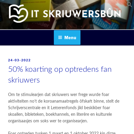
Skip
to
content
IT SKRIUWERSBOUN
Menu
POSTED
24-03-2022
ON
50% koarting op optredens fan
skriuwers
Om te stimulearjen dat skriuwers wer frege wurde foar
aktiviteiten no’t de koroanamaatregels ôfskaft binne, stelt de
Schrijverscentrale en it Letterenfonds jild beskikber foar
skoallen, bibleteken, boekhannels, en literêre en kulturele
organisaasjes om soks wer te organisearjen.
Foar optreden tusken 1 maart en 1 oktober 2022 kin dizze