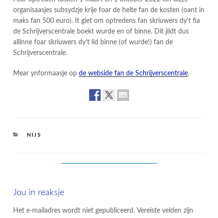
organisaasjes subsydzje krije foar de helte fan de kosten (oant in
maks fan 500 euro). It giet om optredens fan skriuwers dy’t fia
de Schrijverscentrale boekt wurde en of binne. Dit jildt dus
allinne foar skriuwers dy’t lid binne (of wurde!) fan de
Schrijverscentrale.
Mear ynformaasje op
de webside fan de Schrijverscentrale
.
CATEGORIES
NIJS
Jou in reaksje
Het e-mailadres wordt niet gepubliceerd.
Vereiste velden zijn