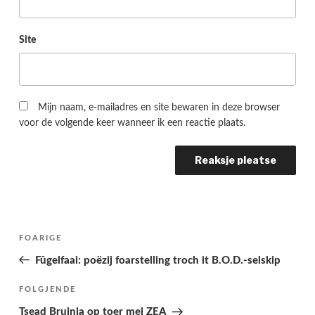
Site
Mijn naam, e-mailadres en site bewaren in deze browser
voor de volgende keer wanneer ik een reactie plaats.
Berichtnavigatie
Folgjende
FOARIGE
pagina
Fûgelfaai: poëzij foarstelling troch it B.O.D.-selskip
Folgjend
FOLGJENDE
berjocht
Tsead Bruinja op toer mei ZEA