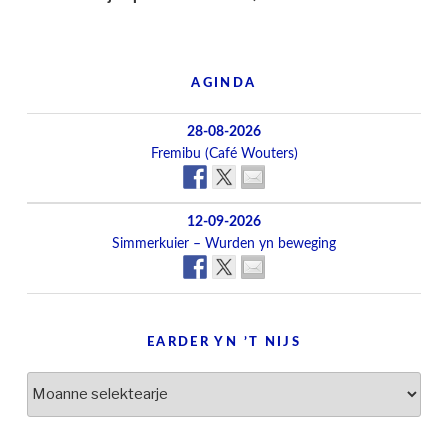
AGINDA
28-08-2026
Fremibu (Café Wouters)
12-09-2026
Simmerkuier – Wurden yn beweging
EARDER YN ’T NIJS
Earder
yn
’t
nijs