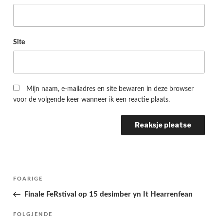
Site
Mijn naam, e-mailadres en site bewaren in deze browser
voor de volgende keer wanneer ik een reactie plaats.
Berichtnavigatie
Folgjende
FOARIGE
pagina
Finale FeRstival op 15 desimber yn It Hearrenfean
Folgjend
FOLGJENDE