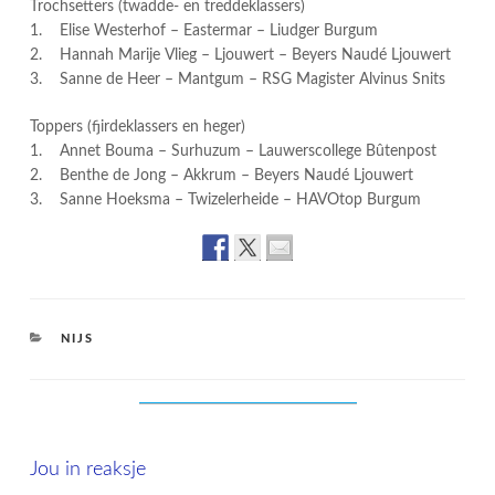
Trochsetters (twadde- en treddeklassers)
1. Elise Westerhof – Eastermar – Liudger Burgum
2. Hannah Marije Vlieg – Ljouwert – Beyers Naudé Ljouwert
3. Sanne de Heer – Mantgum – RSG Magister Alvinus Snits
Toppers (fjirdeklassers en heger)
1. Annet Bouma – Surhuzum – Lauwerscollege Bûtenpost
2. Benthe de Jong – Akkrum – Beyers Naudé Ljouwert
3. Sanne Hoeksma – Twizelerheide – HAVOtop Burgum
CATEGORIES
NIJS
Jou in reaksje