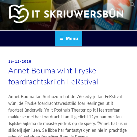
Skip
to
content
IT SKRIUWERSBOUN
Menu
POSTED
16-12-2018
ON
Annet Bouma wint Fryske
foardrachtskriich FeRstival
Annet Bouma fan Surhuzum hat de 76e edysje fan FeRstival
wûn, de Fryske foardrachtswedstriid foar learlingen út it
fuortset ûnderwiis. Yn it Posthuis Theater op It Hearrenfean
makke se mei har foardracht fan it gedicht ‘Dyn namme’ fan
Tsjitske Sijtsma de measte yndruk op de sjuery. “Annet hat ús in
skilderij sjenlitten. Se libbe har fantastysk yn en hie in prachtige