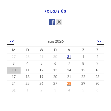
’t
nijs
FOLGJE ÚS
<<
aug 2026
>>
M
D
W
D
V
Z
Z
27
28
29
30
31
1
2
3
4
5
6
7
8
9
10
11
12
13
14
15
16
17
18
19
20
21
22
23
24
25
26
27
28
29
30
31
1
2
3
4
5
6