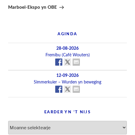
berjocht
Marboei-Ekspo yn OBE
AGINDA
28-08-2026
Fremibu (Café Wouters)
12-09-2026
Simmerkuier – Wurden yn beweging
EARDER YN ’T NIJS
Earder
yn