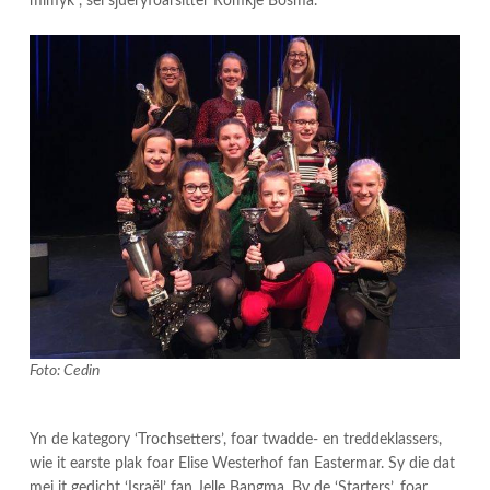
mimyk”, sei sjueryfoarsitter Romkje Bosma.
Foto: Cedin
Yn de kategory ‘Trochsetters’, foar twadde- en treddeklassers,
wie it earste plak foar Elise Westerhof fan Eastermar. Sy die dat
mei it gedicht ‘Israël’ fan Jelle Bangma. By de ‘Starters’, foar