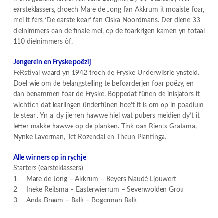
earsteklassers, droech Mare de Jong fan Akkrum it moaiste foar,
mei it fers ‘De earste kear’ fan Ciska Noordmans. Der diene 33
dielnimmers oan de finale mei, op de foarkrigen kamen yn totaal
110 dielnimmers ôf.
Jongerein en Fryske poëzij
FeRstival waard yn 1942 troch de Fryske Underwiisrie ynsteld.
Doel wie om de belangstelling te befoarderjen foar poëzy, en
dan benammen foar de Fryske. Boppedat fûnen de inisjators it
wichtich dat learlingen ûnderfûnen hoe’t it is om op in poadium
te stean. Yn al dy jierren hawwe hiel wat pubers meidien dy’t it
letter makke hawwe op de planken. Tink oan Rients Gratama,
Nynke Laverman, Tet Rozendal en Theun Plantinga.
Alle winners op in rychje
Starters (earsteklassers)
1. Mare de Jong – Akkrum – Beyers Naudé Ljouwert
2. Ineke Reitsma – Easterwierrum – Sevenwolden Grou
3. Anda Braam – Balk – Bogerman Balk