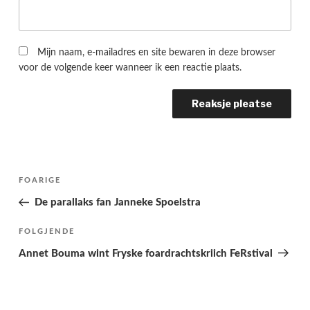
Mijn naam, e-mailadres en site bewaren in deze browser
voor de volgende keer wanneer ik een reactie plaats.
Berichtnavigatie
Folgjende
FOARIGE
pagina
De parallaks fan Janneke Spoelstra
Folgjend
FOLGJENDE
berjocht
Annet Bouma wint Fryske foardrachtskriich FeRstival