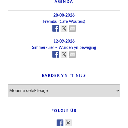
AGINDA
28-08-2026
Fremibu (Café Wouters)
12-09-2026
Simmerkuier – Wurden yn beweging
EARDER YN ’T NIJS
Earder
yn
’t
nijs
FOLGJE ÚS