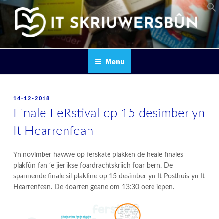
Skip
to
content
IT SKRIUWERSBOUN
Menu
POSTED
14-12-2018
ON
Finale FeRstival op 15 desimber yn
It Hearrenfean
Yn novimber hawwe op ferskate plakken de heale finales
plakfûn fan ‘e jierlikse foardrachtskriich foar bern. De
spannende finale sil plakfine op 15 desimber yn It Posthuis yn It
Hearrenfean. De doarren geane om 13:30 oere iepen.