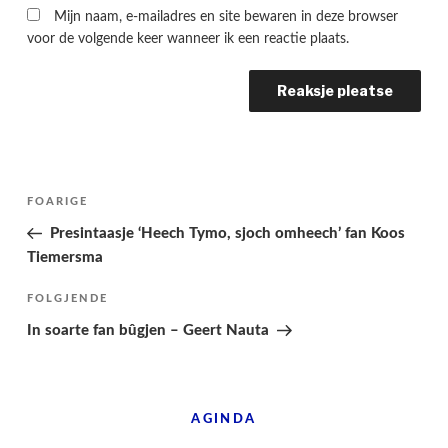
Mijn naam, e-mailadres en site bewaren in deze browser
voor de volgende keer wanneer ik een reactie plaats.
Berichtnavigatie
Folgjende
FOARIGE
pagina
Presintaasje ‘Heech Tymo, sjoch omheech’ fan Koos
Tiemersma
Folgjend
FOLGJENDE
berjocht
In soarte fan bûgjen – Geert Nauta
AGINDA