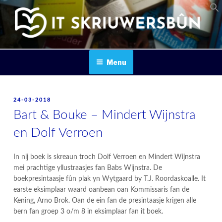
Skip
to
content
IT SKRIUWERSBOUN
Menu
POSTED
24-03-2018
ON
Bart & Bouke – Mindert Wijnstra
en Dolf Verroen
In nij boek is skreaun troch Dolf Verroen en Mindert Wijnstra
mei prachtige yllustraasjes fan Babs Wijnstra. De
boekpresintaasje fûn plak yn Wytgaard by T.J. Roordaskoalle. It
earste eksimplaar waard oanbean oan Kommissaris fan de
Kening, Arno Brok. Oan de ein fan de presintaasje krigen alle
bern fan groep 3 o/m 8 in eksimplaar fan it boek.