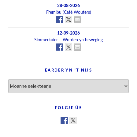
28-08-2026
Fremibu (Café Wouters)
12-09-2026
Simmerkuier – Wurden yn beweging
EARDER YN ’T NIJS
Earder
yn
’t
nijs
FOLGJE ÚS