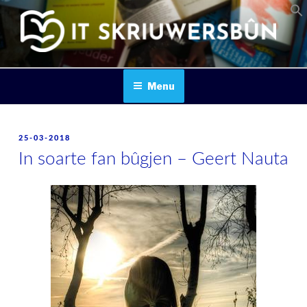
Skip
to
content
IT SKRIUWERSBOUN
Menu
POSTED
25-03-2018
ON
In soarte fan bûgjen – Geert Nauta