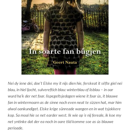
Nei dy iene dei, doe’t Elske my it nijs dien hie, ferskeat it sêfte giel nei
blau, in hiel ljocht, sulvereftich blau: winterblau of iisblau – in oar
wurd ha’k der net foar. Iispegeltsjedagen wiene it foar ús, it blauwe
fan in wintermoarn as de sinne noch even neat te sizzen hat, mar him
alwol oankundiget. Elske krige sûnreade wangen en in wat tsjokkere
kop. Sa moai hie se net earder west. Ik wie op ‘e nij fereale, ik koe my
net yntinke dat der ea noch in oare tiid komme soe as ús blauwe
perioade.