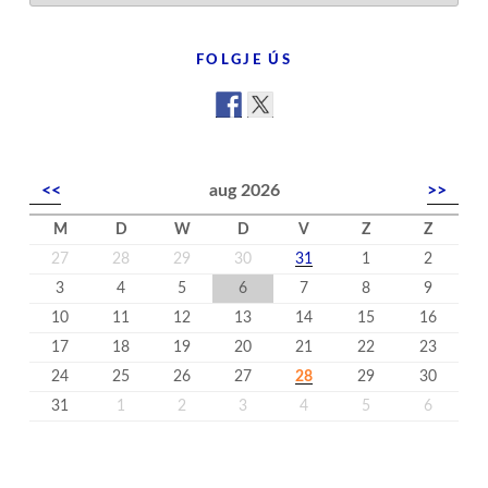
’t
nijs
FOLGJE ÚS
<<
aug 2026
>>
M
D
W
D
V
Z
Z
27
28
29
30
31
1
2
3
4
5
6
7
8
9
10
11
12
13
14
15
16
17
18
19
20
21
22
23
24
25
26
27
28
29
30
31
1
2
3
4
5
6