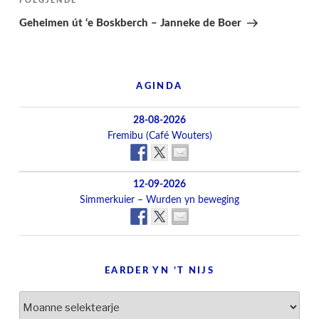
Folgjend
FOLGJENDE
berjocht
Geheimen út ‘e Boskberch – Janneke de Boer
AGINDA
28-08-2026
Fremibu (Café Wouters)
12-09-2026
Simmerkuier – Wurden yn beweging
EARDER YN ’T NIJS
Earder
yn