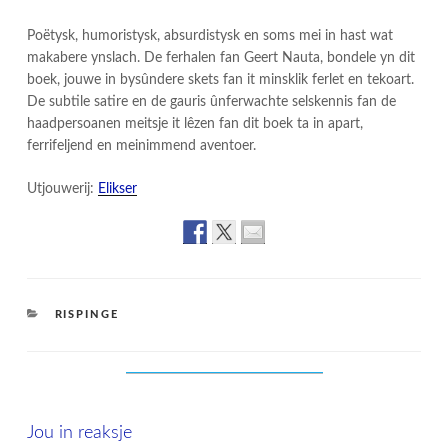
Poëtysk, humoristysk, absurdistysk en soms mei in hast wat
makabere ynslach. De ferhalen fan Geert Nauta, bondele yn dit
boek, jouwe in bysûndere skets fan it minsklik ferlet en tekoart.
De subtile satire en de gauris ûnferwachte selskennis fan de
haadpersoanen meitsje it lêzen fan dit boek ta in apart,
ferrifeljend en meinimmend aventoer.
Utjouwerij:
Elikser
CATEGORIES
RISPINGE
Jou in reaksje