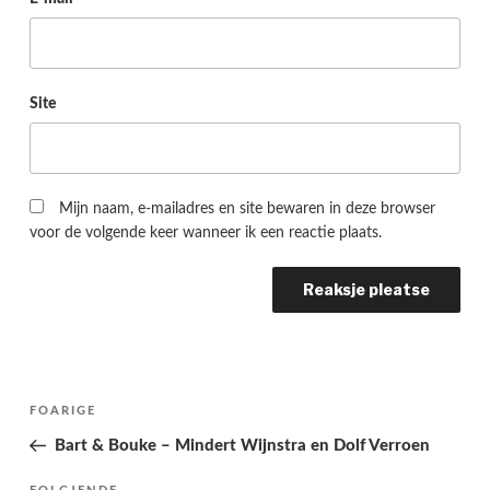
Site
Mijn naam, e-mailadres en site bewaren in deze browser
voor de volgende keer wanneer ik een reactie plaats.
Berichtnavigatie
Folgjende
FOARIGE
pagina
Bart & Bouke – Mindert Wijnstra en Dolf Verroen