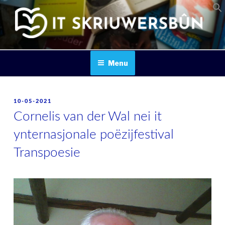
Skip
to
content
IT SKRIUWERSBOUN
Menu
POSTED
10-05-2021
ON
Cornelis van der Wal nei it
ynternasjonale poëzijfestival
Transpoesie