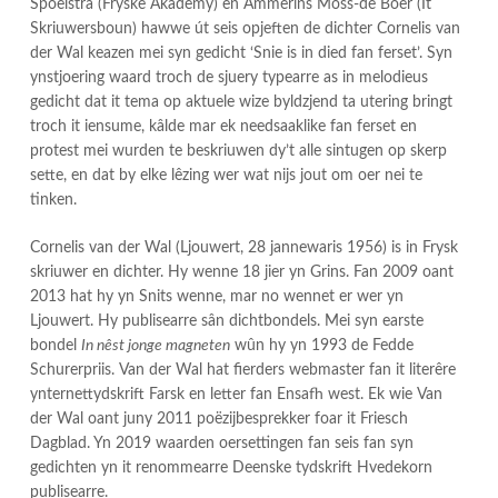
Spoelstra (Fryske Akademy) en Ammerins Moss-de Boer (It
Skriuwersboun) hawwe út seis opjeften de dichter Cornelis van
der Wal keazen mei syn gedicht ‘Snie is in died fan ferset’. Syn
ynstjoering waard troch de sjuery typearre as in melodieus
gedicht dat it tema op aktuele wize byldzjend ta utering bringt
troch it iensume, kâlde mar ek needsaaklike fan ferset en
protest mei wurden te beskriuwen dy’t alle sintugen op skerp
sette, en dat by elke lêzing wer wat nijs jout om oer nei te
tinken.
Cornelis van der Wal (Ljouwert, 28 jannewaris 1956) is in Frysk
skriuwer en dichter. Hy wenne 18 jier yn Grins. Fan 2009 oant
2013 hat hy yn Snits wenne, mar no wennet er wer yn
Ljouwert. Hy publisearre sân dichtbondels. Mei syn earste
bondel
In nêst jonge magneten
wûn hy yn 1993 de Fedde
Schurerpriis. Van der Wal hat fierders webmaster fan it literêre
ynternettydskrift Farsk en letter fan Ensafh west. Ek wie Van
der Wal oant juny 2011 poëzijbesprekker foar it Friesch
Dagblad. Yn 2019 waarden oersettingen fan seis fan syn
gedichten yn it renommearre Deenske tydskrift Hvedekorn
publisearre.