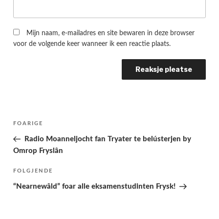
Mijn naam, e-mailadres en site bewaren in deze browser
voor de volgende keer wanneer ik een reactie plaats.
Berichtnavigatie
Folgjende
FOARIGE
pagina
Radio Moanneljocht fan Tryater te belústerjen by
Omrop Fryslân
Folgjend
FOLGJENDE
berjocht
“Nearnewâld” foar alle eksamenstudinten Frysk!