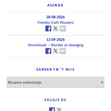
AGINDA
28-08-2026
Fremibu (Café Wouters)
12-09-2026
Simmerkuier – Wurden yn beweging
EARDER YN ’T NIJS
Earder
yn
’t
nijs
FOLGJE ÚS