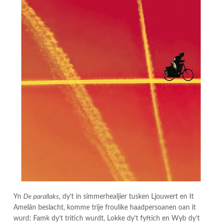
Yn
De parallaks
, dy’t in simmerhealjier tusken Ljouwert en It
Amelân beslacht, komme trije froulike haadpersoanen oan it
wurd: Famk dy’t tritich wurdt, Lokke dy’t fyftich en Wyb dy’t