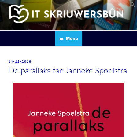
Skip
to
content
IT SKRIUWERSBOUN
Menu
POSTED
14-12-2018
ON
De parallaks fan Janneke Spoelstra