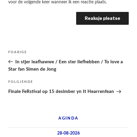
voor de volgende keer wanneer ik een reactie plaats.
Berichtnavigatie
Folgjende
FOARIGE
pagina
In stjer leafhawwe / Een ster liefhebben / To love a
Star fan Simen de Jong
Folgjend
FOLGJENDE
berjocht
Finale FeRstival op 15 desimber yn It Hearrenfean
AGINDA
28-08-2026