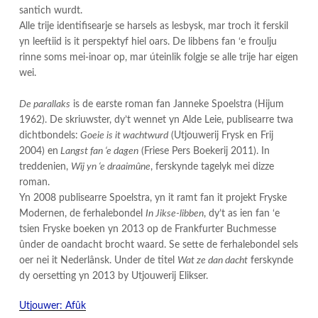
santich wurdt.
Alle trije identifisearje se harsels as lesbysk, mar troch it ferskil
yn leeftiid is it perspektyf hiel oars. De libbens fan ‘e froulju
rinne soms mei-inoar op, mar úteinlik folgje se alle trije har eigen
wei.
De parallaks
is de earste roman fan Janneke Spoelstra (Hijum
1962). De skriuwster, dy’t wennet yn Alde Leie, publisearre twa
dichtbondels:
Goeie is it wachtwurd
(Utjouwerij Frysk en Frij
2004) en
Langst fan ‘e dagen
(Friese Pers Boekerij 2011). In
treddenien,
Wij yn ‘e draaimûne
, ferskynde tagelyk mei dizze
roman.
Yn 2008 publisearre Spoelstra, yn it ramt fan it projekt Fryske
Modernen, de ferhalebondel
In Jikse-libben
, dy’t as ien fan ‘e
tsien Fryske boeken yn 2013 op de Frankfurter Buchmesse
ûnder de oandacht brocht waard. Se sette de ferhalebondel sels
oer nei it Nederlânsk. Under de titel
Wat ze dan dacht
ferskynde
dy oersetting yn 2013 by Utjouwerij Elikser.
Utjouwer: Afûk