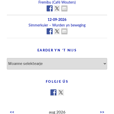
Fremibu (Café Wouters)
12-09-2026
Simmerkuier – Wurden yn beweging
EARDER YN ’T NIJS
Earder
yn
’t
nijs
FOLGJE ÚS
<<
aug 2026
>>