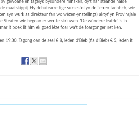
eid by gewoane en tagelyk bysûndere minsken, dy’t har steande hâlde
e maatskippij. Hy debutearre tige suksesfol yn de jierren tachtich, wie
ken syn wurk as direkteur fan wolwêzen-ynstellings) aktyf yn Provinsjale
de Steaten wie begoan er wer te skriuwen. ‘De wûndere leafde’ is in
mar it boek lit him ek goed lêze foar wa’t de foargonger net ken.
n 19.30. Tagong oan de seal € 8, leden d’Bieb (fia d’Bieb) € 5, leden it