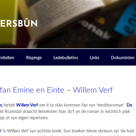
ERSBOUN
viteiten
Rispinge
Ledebulletins
Links
Dokuminten
an Emine en Einte – Willem Verf
r,
fertelt
Willem Verf
oer it ta stân kommen fan syn ‘tendinsroman’
De
Tet Rozendal draacht lietteksten foar dy’t yn de roman in wichtich plak
je út syn eigen repertoire.
’
is Willem Verf syn achtste boek. Syn boeken binne skreaun op ‘de hûd