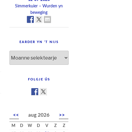
Simmerkuier – Wurden yn
beweging
EARDER YN ’T NIJS
Earder
yn
’t
nijs
FOLGJE ÚS
<<
aug 2026
>>
M
D
W
D
V
Z
Z