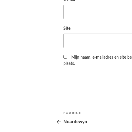
Site
Mijn naam, e-mailadres en site b
plaats.
Berichtnavigatie
Folgjende
FOARIGE
pagina
Noardewyn