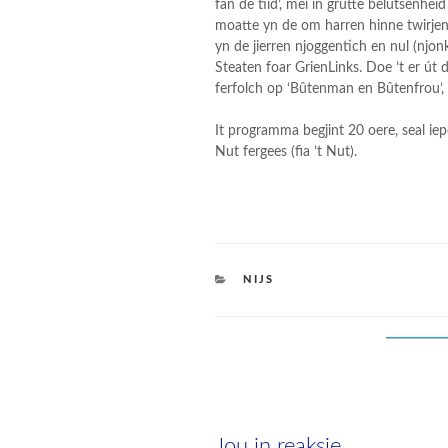
fan de tiid’, mei in grutte belutsenh
moatte yn de om harren hinne twirjend
yn de jierren njoggentich en nul (njon
Steaten foar GrienLinks. Doe ’t er út 
ferfolch op ‘Bûtenman en Bûtenfrou’, 
It programma begjint 20 oere, seal iepe
Nut fergees (fia ’t Nut).
CATEGORIES
NIJS
Jou in reaksje